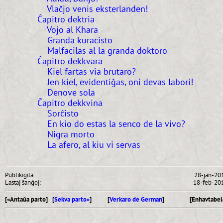
Vlaĉjo venis eksterlanden!
Ĉapitro dektria
Vojo al Khara
Granda kuracisto
Malfacilas al la granda doktoro
Ĉapitro dekkvara
Kiel fartas via brutaro?
Jen kiel, evidentiĝas, oni devas labori!
Denove sola
Ĉapitro dekkvina
Sorĉisto
En kio do estas la senco de la vivo?
Nigra morto
La afero, al kiu vi servas
Publikigita:
28-jan-20
Lastaj ŝanĝoj:
18-feb-20
[«Antaŭa parto] [
Sekva parto»
]
[
Verkaro de German
]
[Enhavtabel