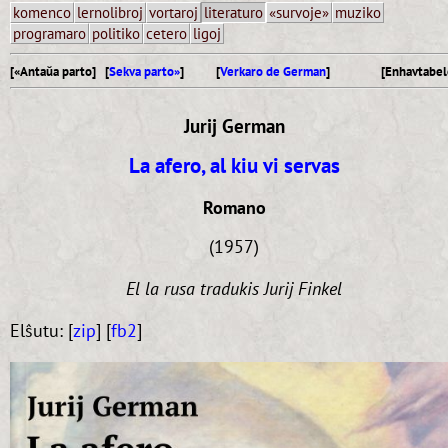
komenco
lernolibroj
vortaroj
literaturo
«survoje»
muziko
programaro
politiko
cetero
ligoj
[«Antaŭa parto] [
Sekva parto»
]
[
Verkaro de German
]
[Enhavtabel
Jurij German
La afero, al kiu vi servas
Romano
(1957)
El la rusa tradukis Jurij Finkel
Elŝutu: [
zip
] [
fb2
]