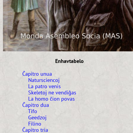
Enhavtabelo
Ĉapitro unua
Natursciencoj
La patro venis
Skeletoj ne vendiĝas
La homo ĉion povas
Ĉapitro dua
Tifo
Geedzoj
Filino
Ĉapitro tria