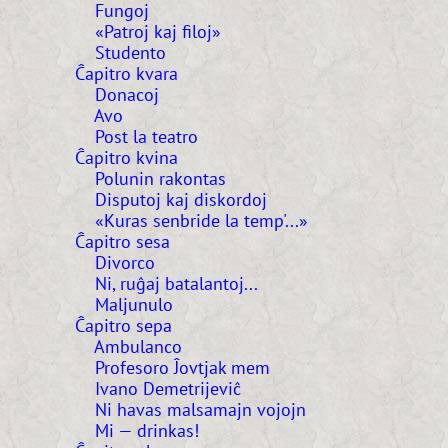
Fungoj
«Patroj kaj filoj»
Studento
Ĉapitro kvara
Donacoj
Avo
Post la teatro
Ĉapitro kvina
Polunin rakontas
Disputoj kaj diskordoj
«Kuras senbride la temp'...»
Ĉapitro sesa
Divorco
Ni, ruĝaj batalantoj...
Maljunulo
Ĉapitro sepa
Ambulanco
Profesoro Ĵovtjak mem
Ivano Demetrijeviĉ
Ni havas malsamajn vojojn
Mi — drinkas!