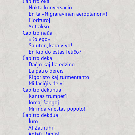
Ĉapitro oka
Nokta konversacio
En la «Nigraravinan aeroplanon»!
Fiorituroj
Antrakso
Ĉapitro naŭa
«Kolego»
Saluton, kara vivo!
En kio do estas feliĉo?
Ĉapitro deka
Daĉjo kaj lia edzino
La patro pereis
Rigoristo kaj turmentanto
Mi laciĝis de vi
Ĉapitro dekunua
Kantas trumpet'!
Iomaj ŝanĝoj
Mirinda vi estas popolo!
Ĉapitro dekdua
Ĵuro
Al Zatiruĥi!
Adiaŭ, Banjo!