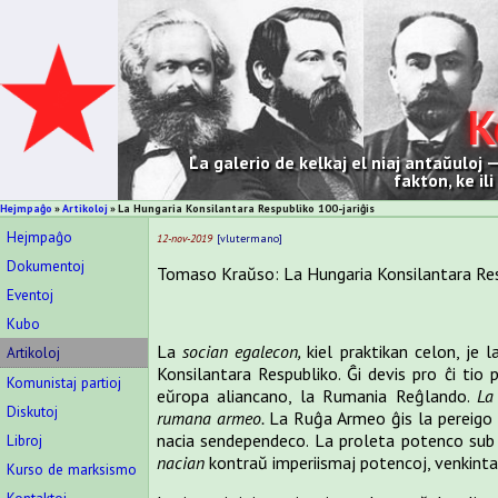
K
La galerio de kelkaj el niaj antaŭuloj
fakton, ke il
Hejmpaĝo
Artikoloj
La Hungaria Konsilantara Respubliko 100-jariĝis
Hejmpaĝo
12-nov-2019
vlutermano
Dokumentoj
Tomaso Kraŭso: La Hungaria Konsilantara Res
Eventoj
Kubo
La
socian egalecon,
kiel praktikan celon, je 
Artikoloj
Konsilantara Respubliko. Ĝi devis pro ĉi tio 
Komunistaj partioj
eŭropa aliancano, la Rumania Reĝlando.
La
Diskutoj
rumana armeo.
La Ruĝa Armeo ĝis la pereigo 
nacia sendependeco. La proleta potenco sub
Libroj
nacian
kontraŭ imperiismaj potencoj, venkintaj
Kurso de marksismo