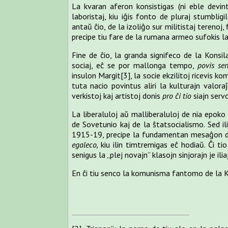
La kvaran aferon konsistigas (ni eble devi
laboristaj, kiu iĝis fonto de pluraj stumbligi
antaŭ ĉio, de la izoliĝo sur militistaj terenoj,
precipe tiu fare de la rumana armeo sufokis l
Fine de ĉio, la granda signifeco de la Konsil
sociaj, eĉ se por mallonga tempo,
povis se
insulon Margit
[3]
, la socie ekzilitoj ricevis
tuta nacio povintus aliri la kulturajn valoraĵ
verkistoj kaj artistoj donis
pro ĉi tio
siajn serv
La liberaluloj aŭ malliberaluloj de nia epok
de Sovetunio kaj de la ŝtatsocialismo. Sed i
1915-19, precipe la fundamentan mesaĝon de 
egaleco,
kiu ilin timtremigas eĉ hodiaŭ. Ĉi t
senigus la „plej novajn” klasojn sinjorajn je iliaj 
En ĉi tiu senco la komunisma fantomo de la K