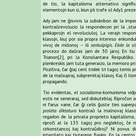
de tio, la kapitalisma alternativo signifi
elementojn kun si, kiun pli trafe ol Ady1 preze
Ady jam ne ĝisvivis la subskribon de la imper
kontraŭrevolucio la respondecon pri la „stum
pekkaprojn el revoluciuloj. La verajn respo
klasojn, kiuj por sia propra intereso enkondu
vivoj de milionoj – ili
senkulpigis. Ekde la 
procezo do daŭras jam de 30 jaroj. En tiu 
Trianon
[2]
, pri la Konsilantara Respubliko
plenkreskis jam tuta generacio, la memoro pri 
Pozitiva, ĉar ĝiaj cent tridek tri tagoj temis 
de la malsupraj, subpremitaj klasoj. Kaj ĉi tio
propagando.
Tio evidentas, el socialisma-komunisma vidp
estis ne seneraraj, sed diskuteblaj. Riproĉon
ni farus vane, ĉar ĝi celis ĝuste ties super
proleta diktaturo
kontraŭ la malnovaj klasoj
regadon de la privata proprieto kapitalisma
riproĉi al la 133 tagoj pro neglektoj, ĉe m
cirkonstancoj kaj kontraŭdiroj? Ni povus di
interrilato kaj tiuterene fiaskis. En la centr