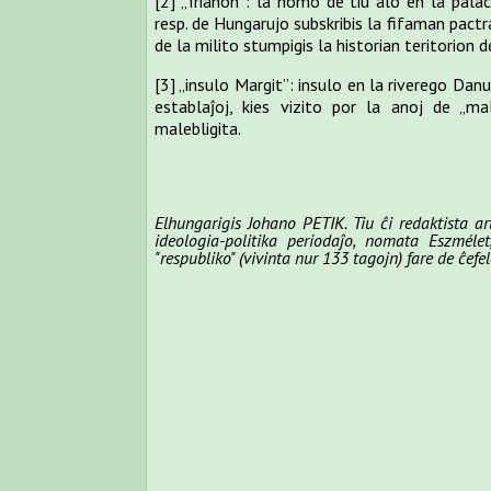
[2]
„Trianon”: la nomo de tiu alo en la palac
resp. de Hungarujo subskribis la fifaman pactr
de la milito stumpigis la historian teritorion d
[3]
„insulo Margit”: insulo en la riverego Dan
establaĵoj, kies vizito por la anoj de „ma
malebligita.
Elhungarigis Johano PETIK. Tiu ĉi redaktista a
ideologia-politika periodaĵo, nomata Eszméle
"respubliko" (vivinta nur 133 tagojn) fare de ĉef