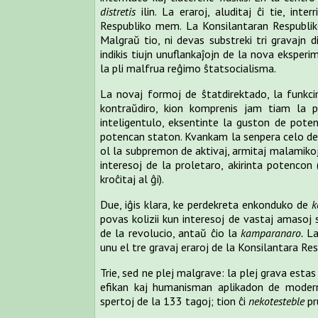
distretis
ilin. La eraroj, aluditaj ĉi tie, int
Respubliko mem. La Konsilantaran Respublikon
Malgraŭ tio, ni devas substreki tri gravajn d
indikis tiujn unuflankaĵojn de la nova eksperi
la pli malfrua reĝimo ŝtatsocialisma.
La novaj formoj de ŝtatdirektado, la funkc
kontraŭdiro, kion komprenis jam tiam la p
inteligentulo, eksentinte la guston de pote
potencan staton. Kvankam la senpera celo de la
ol la subpremon de aktivaj, armitaj malamikoj
interesoj de la proletaro, akirinta potencon (
kroĉitaj al ĝi).
Due, iĝis klara, ke perdekreta enkonduko de
k
povas kolizii kun interesoj de vastaj amasoj s
de la revolucio, antaŭ ĉio la
kamparanaro.
La
unu el tre gravaj eraroj de la Konsilantara Res
Trie, sed ne plej malgrave: la plej grava estas
efikan kaj humanisman aplikadon de modern
spertoj de la 133 tagoj; tion ĉi
nekotesteble
pr