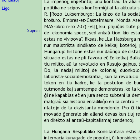
Kontaktoj
La imperioj, impetintaj unu kontraŭ la alia e
politika ne scipovis konformiĝi al la aktuala s
Ligoj
R. [Rozo Luksemburgo: La krizo de la sociald
broŝuro. Embres-et-Castelmaure, Monda As
MAS-libro n-ro 207) -vl]], kiu prijuĝas tute p
Supren
de ekonomia speco, sed ankaŭ tion, kio estas 
estas ne vivipova”, fiksas, ke „La Habsburga 
nur malstrikta sindikato de kelkaj koterioj, 
Hungarujo historie estas nur daŭrigo de disfal
situacio estas ne pli favora eĉ ĉe kelkaj Balk
tiu milito, aŭ la revolucio en Rusujo gajnus, t
Do, la naciaj militoj de koloniaj, duonkol
laborista-socialdemokratia,, kun la revolucio
lokon en tiu kadro, ke la postulon de bu
tutmonde kaj samtempe demonstras, ke la kap
ĝi ne kapablas eĉ en jura senco subteni la dem
malgraŭ sia historia enradikiĝo en la centro –
rilatojn de la ekzistanta mondordo. Pro ĉi tio
movado ĝenerale sin alianci devas kun tiuj re
en direkto al antaŭ-kapitalismaj tendencoj.
La Hungaria Respubliko Konsilantara estis 
internacia kunagado de popoloj, ĝi konsideris 