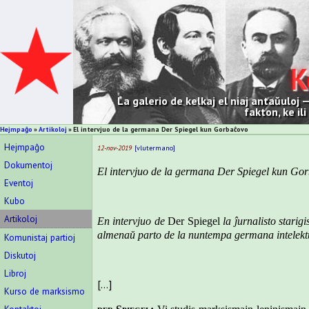
K
La galerio de kelkaj el niaj antaŭuloj
fakton, ke il
Hejmpaĝo
Artikoloj
El intervjuo de la germana Der Spiegel kun Gorbaĉovo
Hejmpaĝo
12-nov-2019
vlutermano
Dokumentoj
El intervjuo de la germana Der Spiegel kun Go
Eventoj
Kubo
Artikoloj
En intervjuo de
Der Spiegel
la ĵurnalisto stari
almenaŭ parto de la nuntempa germana intelektu
Komunistaj partioj
Diskutoj
Libroj
[…]
Kurso de marksismo