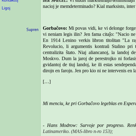
Kontaktoj
der Spiegel
:
Vi studis marksismajn-leninismajn i
nacioj je memdeterminado? Kial marksisto, inter 
Ligoj
Gorbaĉovo:
Mi povas vidi, ke vi delonge forge
Supren
vi neniam legis ilin? Jen fama citaĵo: "Nacio n
En 1914 Lenino verkis libron titolitan "La r
Revolucio, li argumentis kontraŭ Stalino pri t
centralizita ŝtato. Niaj aliancanoj, la landoj 
Moskvo. Dum la jaroj de perestrojko ni forlasi
gvidantoj de tiuj landoj, ke ili estas sendepen
dirojn en farojn. Jen pro kio ni ne intervenis en
[…]
Mi menciu, ke pri Gorbaĉovo legeblas en Esper
- Hans Modrow: Survoje por progreso. Renk
Latinameriko.
(MAS-libro n-ro 153);