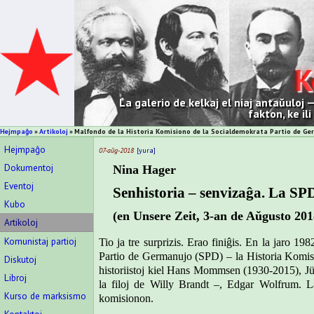
K
La galerio de kelkaj el niaj antaŭuloj
fakton, ke il
Hejmpaĝo
Artikoloj
Malfondo de la Historia Komisiono de la Socialdemokrata Partio de Ge
Hejmpaĝo
07-aŭg-2018
yura
Dokumentoj
N
ina Hager
Eventoj
Senhistoria – senvizaĝa. La S
Kubo
(en Unsere Zeit, 3-an de Aŭgusto 201
Artikoloj
Komunistaj partioj
Tio ja tre surprizis. Erao finiĝis. En la jaro 1
Partio de Germanujo (SPD) – la Historia Komisi
Diskutoj
historiistoj kiel Hans Mommsen (1930-2015), Jü
Libroj
la filoj de Willy Brandt –, Edgar Wolfrum. L
Kurso de marksismo
komisionon.