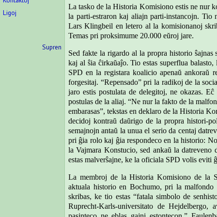
Kontaktoj
La tasko de la Historia Komisiono estis ne nur k
Ligoj
la parti-estraron kaj aliajn parti-instancojn. T
Lars Klingbeil en letero al la komisionanoj skrib
Temas pri proksimume 20.000 eŭroj jare.
Supren
Sed fakte la rigardo al la propra historio ŝajna
kaj al ŝia ĉirkaŭaĵo. Tio estas superflua balasto,
SPD en la registara koalicio apenaŭ ankoraŭ r
forgesitaj. “Repensado” pri la radikoj de la soc
jaro estis postulata de delegitoj, ne okazas. Eĉ
postulas de la aliaj. “Ne nur la fakto de la mal
embarasas”, tekstas en deklaro de la Historia Ko
decidoj kontraŭ daŭrigo de la propra histori-po
semajnojn antaŭ la unua el serio da centaj datre
pri ĝia rolo kaj ĝia respondeco en la historio:
la Vajmara Konstucio, sed ankaŭ la datreveno
estas malverŝajne, ke la oficiala SPD volis eviti 
La membroj de la Historia Komisiono de la S
aktuala historio en Bochumo, pri la malfondo est
skribas, ke tio estas “fatala simbolo de senhis
Ruprecht-Karls-universitato de Hejdelbergo, a
pasinteco ne eblas gajni estontecon.” Faulen