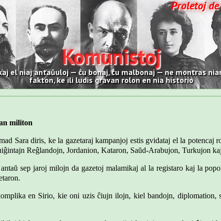
Proletoj de
Komunistoj
kaj el niaj antaŭuloj — ĉu bonaj, ĉu malbonaj — ne montras nian
fakton, ke ili ludis gravan rolon en nia historio
an militon
ad Sara diris, ke la gazetaraj kampanjoj estis gvidataj el la potencaj ron
iĝintajn Reĝlandojn, Jordanion, Kataron, Saŭd-Arabujon, Turkujon kaj 
e antaŭ sep jaroj milojn da gazetoj malamikaj al la registaro kaj la popo
etaron.
j komplika en Sirio, kie oni uzis ĉiujn ilojn, kiel bandojn, diplomation