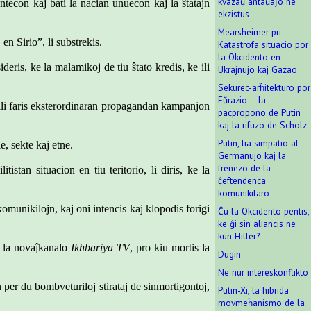
kvazaŭ antaŭaĵo ne
ntecon kaj bati la nacian unuecon kaj la ŝtatajn
ekzistus
Mearsheimer pri
en Sirio”, li substrekis.
Katastrofa situacio por
la Okcidento en
deris, ke la malamikoj de tiu ŝtato kredis, ke ili
Ukrajnujo kaj Gazao
Sekurec-arĥitekturo por
Eŭrazio -- la
j ili faris eksterordinaran propagandan kampanjon
pacpropono de Putin
kaj la rifuzo de Scholz
Putin, lia simpatio al
ie, sekte kaj etne.
Germanujo kaj la
frenezo de la
stan situacion en tiu teritorio, li diris, ke la
ĉeftendenca
komunikilaro
n komunikilojn, kaj oni intencis kaj klopodis forigi
Ĉu la Okcidento pentis,
ke ĝi sin aliancis ne
kun Hitler?
de la novaĵkanalo
Ikhbariya TV
, pro kiu mortis la
Dugin
Ne nur intereskonflikto
 per du bombveturiloj stirataj de sinmortigontoj,
Putin-Xi, la hibrida
movmeĥanismo de la