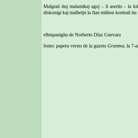
Malgraŭ tiuj malamikaj agoj – li asertis – la l
diskonigi kaj malhelpi la fian militon kontraŭ tiu 
elhispanigita de Norberto Díaz Guevara
fonto: papera versio de la gazeto
Granma
, la 7-