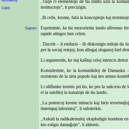
Kontaktoj
„
Tiujn ĉi elementojn de fia milito uzis la komun
instituciojn”, li precizigis.
Ligoj
„
Ili celis, krome, falsi la konceptojn kaj terminoj
Supren
Espriminte, ke tiu mezorienta lando alfrontas fer
rapide atingos tiun celon.
„
Tiucele – li emfazis – ili diskonigis milojn da 
per la sociaj retejoj, kun allogaj sloganoj kiel de
Li argumentis, ke tiaj kaŝitaj celoj intencis detrui 
Konsiderinte, ke la komunikiloj de Damasko – ma
rezistemo de la siria popolo kaj ties armeo kontrib
Li aliflanke insistis pri tio, ke pro la sukceso de
el la satelitoj la kanalojn de tiu lando.
„
La potencoj krome minacis kaj faris teroristaĵo
tiutempaj laboristoj”, li substrekis.
„
Ankaŭ la radikalemuloj eksplodigis bombon en la 
kio estigis damaĝojn”, li aldonis.