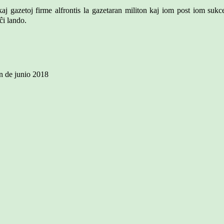
okaj gazetoj firme alfrontis la gazetaran militon kaj iom post iom suk
ĉi lando.
an de junio 2018