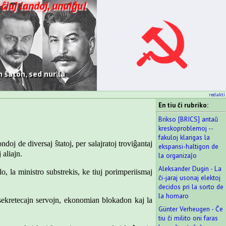
 ĉiuj landoj, unuiĝu!
 ŝaton, sed nur la
redakti
En tiu ĉi rubriko:
Brikso [BRICS] antaŭ
kreskoproblemoj --
fakuloj klarigas la
doj de diversaj ŝtatoj, per salajratoj troviĝantaj
ekspansi-haltigon de
aliajn.
la organizaĵo
Aleksander Dugin - La
lo, la ministro substrekis, ke tiuj porimperiismaj
ĉi-jaraj usonaj elektoj
decidos pri la sorto de
la homaro
, sekretecajn servojn, ekonomian blokadon kaj la
Günter Verheugen - Ĉe
tiu ĉi milito oni faras