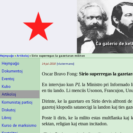
La galerio de kel
Hejmpaĝo
Artikoloj
Sirio superregas la gazetaran militon
Hejmpaĝo
14-jul-2018
vlutermano
Dokumentoj
Oscar Bravo Fong:
Sirio superregas la gazetar
Eventoj
En intervjuo kun
PL
la Ministro pri Informado Im
Kubo
en tiu lando. Li menciis Usonon, Francujon, Unu
Artikoloj
Dirinte, ke la gazetaro en Sirio devis alfronti d
Komunistaj partioj
gazetoj klopodis satanecigi la landon kaj ties gaz
Diskutoj
Libroj
Poste li diris, ke la milito estas multflanka ka
sektan, religian kaj etnan incitadon.
Kurso de marksismo