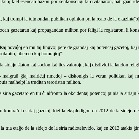
ikiloj kiel esencan bazon por senkonsciigi la civitanaron, bati ĝian ide
n, kaj trompi la tutmondan publikan opinion pri la realo de la okazintaĵoj 
ocan gazetaran kaj propagandan militon por faligi la registaron, li konsi
falsaj novaĵoj en multaj lingvoj pere de grandaj kaj potencaj gazetoj, ka
mokratio, libereco kaj homrajtoj”.
la siriajn ŝtaton kaj socion kaj ties valorojn, kaj disdividi la landon relig
lgraŭ ĝiaj malriĉaj rimedoj – diskonigis la veran politikan kaj militi
uis malhelpi la truditan teroristan militon.
 la siria gazetaro en tiu ĉi alfronto la okcidentaj potencoj punis la siriaj
jn kontraŭ la siriaj gazetoj, kiel la eksplodigon en 2012 de la sidejo 
tria etaĝo de la sidejo de la siria radiotelevido, kaj en 2013 atakis ĝin