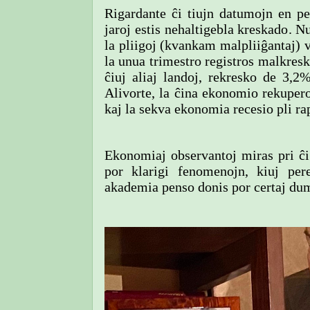
Rigardante ĉi tiujn datumojn en per
jaroj estis nehaltigebla kreskado. N
la pliigoj (kvankam malpliiĝantaj) v
la unua trimestro registros malkresk
ĉiuj aliaj landoj, rekresko de 3,2
Alivorte, la ĉina ekonomio rekuper
kaj la sekva ekonomia recesio pli rap
Ekonomiaj observantoj miras pri ĉi 
por klarigi fenomenojn, kiuj pere
akademia penso donis por certaj dum