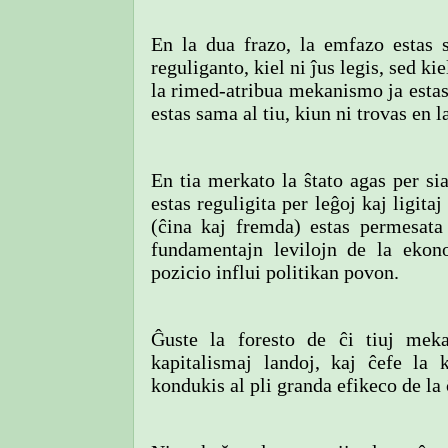
En la dua frazo, la emfazo estas s
reguliganto, kiel ni ĵus legis, sed 
la rimed-atribua mekanismo ja estas 
estas sama al tiu, kiun ni trovas en 
En tia merkato la ŝtato agas per si
estas reguligita per leĝoj kaj ligita
(ĉina kaj fremda) estas permesata
fundamentajn levilojn de la ekon
pozicio influi politikan povon.
Ĝuste la foresto de ĉi tiuj mek
kapitalismaj landoj, kaj ĉefe la
kondukis al pli granda efikeco de la