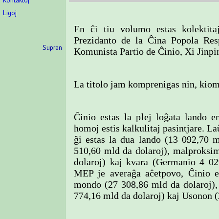
Kontaktoj
Ligoj
En ĉi tiu volumo estas kolektita
Prezidanto de la Ĉina Popola Resp
Supren
Komunista Partio de Ĉinio, Xi Jinpi
La titolo jam komprenigas nin, kiom 
Ĉinio estas la plej loĝata lando 
homoj estis kalkulitaj pasintjare. L
ĝi estas la dua lando (13 092,70 
510,60 mld da dolaroj), malproksim
dolaroj) kaj kvara (Germanio 4 02
MEP je averaĝa aĉetpovo, Ĉinio e
mondo (27 308,86 mld da dolaroj),
774,16 mld da dolaroj) kaj Usonon (