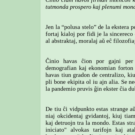
tutmonda prospero kaj plenumi mon
Jen la “polusa stelo” de la ekstera p
fortaj kialoj por fidi je la sincerec
al abstraktaj, moralaj aŭ eĉ filozofia
Ĉinio havas ĉion por gajni per 
demografian kaj ekonomian forton ĉ
havas tiun gradon de centralizo, kiu
pli bone ekipita ol iu ajn alia. Se n
la pandemio pruvis ĝin ekster ĉia du
De tiu ĉi vidpunkto estas strange aŭ
niaj okcidentaj gvidantoj, kiuj ti
kaj detruojn tra la mondo. Estas str
iniciato" alvokas tarifojn kaj at