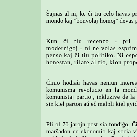
Ŝajnas al ni, ke ĉi tiu celo havas p
mondo kaj "bonvolaj homoj" devas p
Kun ĉi tiu recenzo - pri m
modernigoj - ni ne volas esprim
penso kaj ĉi tiu politiko. Ni esp
honestan, rilate al tio, kion pro
Ĉinio hodiaŭ havas neniun intere
komunisma revolucio en la mondo
komunistaj partioj, inkluzive de la
sin kiel parton aŭ eĉ malpli kiel gv
Pli ol 70 jarojn post sia fondiĝo, 
marŝadon en ekonomio kaj socia viv