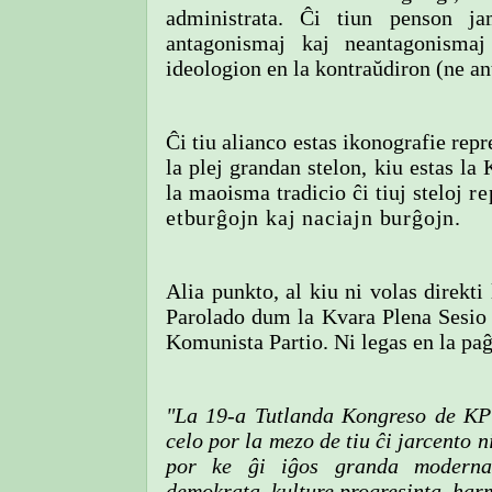
administrata. Ĉi tiun penson j
antagonismaj kaj neantagonismaj
ideologion en la kontraŭdiron (ne an
Ĉi tiu alianco estas ikonografie repre
la plej grandan stelon, kiu estas la
la maoisma
tradicio ĉi tiuj steloj
re
etburĝojn kaj naciajn burĝojn.
Alia punkto, al kiu ni volas direkti 
Parolado dum la Kvara Plena Sesio 
Komunista Partio. Ni legas en la pa
"La 19-a Tutlanda Kongreso de KP
celo por la mezo de tiu ĉi jarcento n
por ke ĝi iĝos granda moderna 
demokrata, kulture progresinta, ha