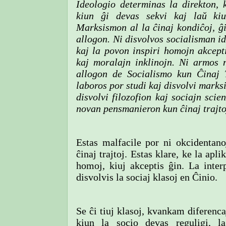
Ideologio determinas la direkton, 
kiun ĝi devas sekvi kaj laŭ kiu
Marksismon al la ĉinaj kondiĉoj, ĝi
allogon. Ni disvolvos socialisman i
kaj la povon inspiri homojn akcept
kaj moralajn inklinojn. Ni armos n
allogon de Socialismo kun Ĉinaj 
laboros por studi kaj disvolvi marks
disvolvi filozofion kaj sociajn scie
novan pensmanieron kun ĉinaj trajto
Estas malfacile por ni okcidentan
ĉinaj trajtoj. Estas klare, ke la apl
homoj, kiuj akceptis ĝin. La interp
disvolvis la sociaj klasoj en Ĉinio.
Se ĉi tiuj klasoj, kvankam diferenca
kiun la socio devas reguligi, la