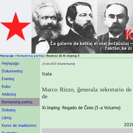
K
La galerio de kelkaj el niaj antaŭuloj
fakton, ke il
Hejmpaĝo
Komunistaj partioj
Recenzo de Xi Jinping-3
Hejmpaĝo
23-okt-2020
vlutermano
Dokumentoj
Itala
Eventoj
Kubo
Marco Rizzo, ĝenerala sekretario de
Artikoloj
de
Komunistaj partioj
Xi Jinping: Regado de Ĉinio (3-a Volumo)
Diskutoj
Libroj
202
Kurso de marksismo