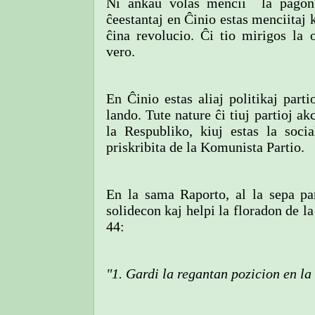
Ni ankaŭ volas mencii la paĝon 4
ĉeestantaj en Ĉinio estas menciitaj k
ĉina revolucio. Ĉi tio mirigos la o
vero.
En Ĉinio estas aliaj politikaj parti
lando. Tute nature ĉi tiuj partioj a
la Respubliko, kiuj estas la soci
priskribita de la Komunista Partio.
En la sama Raporto, al la sepa par
solidecon kaj helpi la floradon de la
44:
"1. Gardi la regantan pozicion en la