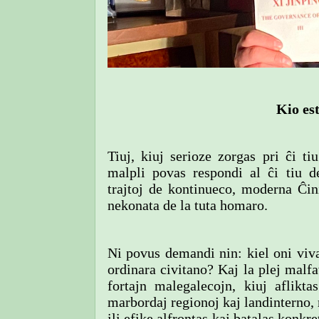
Kio es
Tiuj, kiuj serioze zorgas pri ĉi t
malpli povas respondi al ĉi tiu 
trajtoj de kontinueco, moderna Ĉin
nekonata de la tuta homaro.
Ni povus demandi nin: kiel oni viva
ordinara civitano? Kaj la plej malfa
fortajn malegalecojn, kiuj aflikt
marbordaj regionoj kaj landinterno, r
ili efike alfrontas kaj batalas konkr