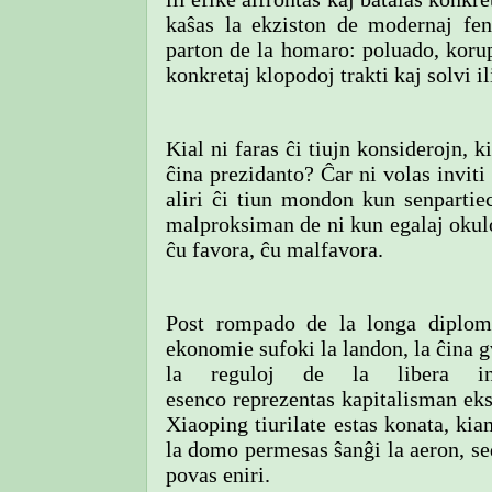
kaŝas la ekziston de modernaj fen
parton de la homaro: poluado, korup
konkretaj klopodoj trakti kaj solvi il
Kial ni faras ĉi tiujn konsiderojn, ki
ĉina prezidanto? Ĉar ni volas inviti
aliri ĉi tiun mondon kun senparti
malproksiman de ni kun egalaj okulo
ĉu favora, ĉu malfavora.
Post rompado de la longa diplom
ekonomie sufoki la landon, la ĉina 
la reguloj de la libera in
esenco reprezentas kapitalisman ek
Xiaoping tiurilate estas konata, kia
la domo permesas ŝanĝi la aeron, se
povas eniri.