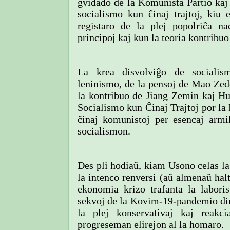
gvidado de la Komunista Partio kaj ĝ
socialismo kun ĉinaj trajtoj, kiu 
registaro de la plej popolriĉa 
principoj kaj kun la teoria kontribuo
La krea disvolviĝo de soc
ialis
leninismo, de la pensoj de Mao Zed
la kontribuo de Jiang Zemin kaj Hu 
Socialismo kun Ĉinaj Trajtoj por la N
ĉinaj komunistoj per esencaj armil
socialismon.
Des pli hodiaŭ, kiam Usono celas la
la intenco renversi (aŭ almenaŭ hal
ekonomia krizo trafanta la laboris
sekvoj de la Kovim-19-pandemio dira
la plej konservativaj kaj reakc
progreseman elirejon al la homaro.