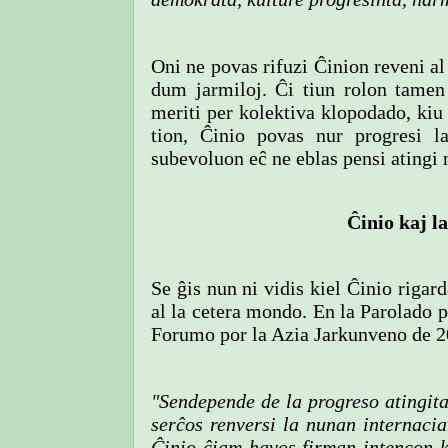
Oni ne povas rifuzi Ĉinion reveni al
dum jarmiloj. Ĉi tiun rolon tamen
meriti per kolektiva klopodado, kiu i
tion, Ĉinio povas nur progresi l
subevoluon eĉ ne eblas pensi atingi n
Ĉinio kaj l
Se ĝis nun ni vidis kiel Ĉinio rigard
al la cetera mondo. En la Parolado
Forumo por la Azia Jarkunveno de 20
"Sendepende de la progreso atingita
serĉos renversi la nunan internacia
Ĉinio ĉiam havos firman intencon k