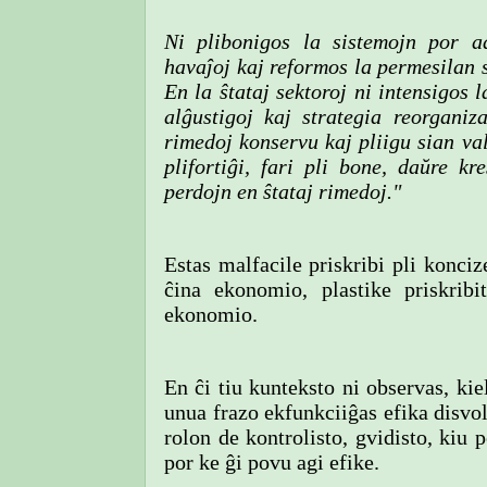
Ni plibonigos la sistemojn por ad
havaĵoj kaj reformos la permesilan s
En la ŝtataj sektoroj ni intensigos 
alĝustigoj kaj strategia reorganiz
rimedoj konservu kaj pliigu sian va
plifortiĝi, fari pli bone, daŭre kr
perdojn en ŝtataj rimedoj."
Estas malfacile priskribi pli konci
ĉina ekonomio, plastike priskrib
ekonomio.
En ĉi tiu kunteksto ni observas, ki
unua frazo ekfunkciiĝas efika disvo
rolon de kontrolisto, gvidisto, kiu 
por ke ĝi povu agi efike.