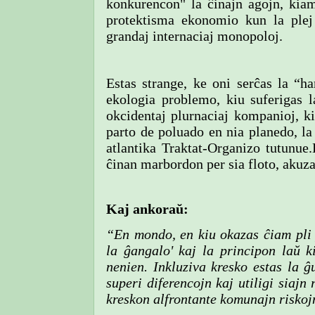
konkurencon" la ĉinajn agojn, kiam 
protektisma ekonomio kun la plej m
grandaj internaciaj monopoloj.
Estas strange, ke oni serĉas la “h
ekologia problemo, kiu suferigas l
okcidentaj plurnaciaj kompanioj, ki
parto de poluado en nia planedo, 
atlantika Traktat-Organizo tutunue.
ĉinan marbordon per sia floto, akuz
Kaj ankoraŭ:
“En mondo, en kiu okazas ĉiam pli 
la ĝangalo' kaj la principon laŭ k
nenien. Inkluziva kresko estas la 
superi diferencojn kaj utiligi siajn 
kreskon alfrontante komunajn riskojn