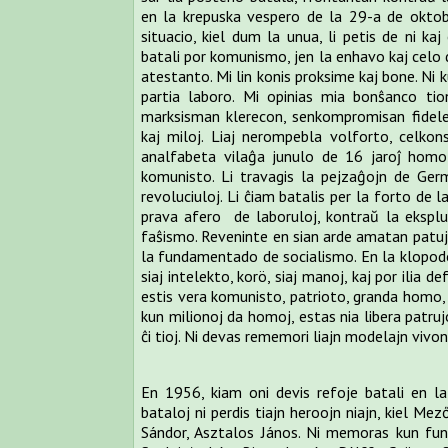
en la krepuska vespero de la 29-a de oktob
situacio, kiel dum la unua, li petis de ni kaj
batali por komunismo, jen la enhavo kaj celo d
atestanto. Mi lin konis proksime kaj bone. Ni ku
partia laboro. Mi opinias mia bonŝanco tio
marksisman klerecon, senkompromisan fidele
kaj miloj. Liaj nerompebla volforto, celkonsci
analfabeta vilaĝa junulo de 16 jaroĵ homo 
komunisto. Li travagis la pejzaĝojn de Germ
revoluciuloj. Li ĉiam batalis per la forto de l
prava afero de laboruloj, kontraŭ la eksplu
faŝismo. Reveninte en sian arde amatan patujon
la fundamentado de socialismo. En la klopodo
siaj intelekto, korö, siaj manoj, kaj por ilia 
estis vera komunisto, patrioto, granda homo, 
kun milionoj da homoj, estas nia libera patru
ĉi tioj. Ni devas rememori liajn modelajn vivo
En 1956, kiam oni devis refoje batali en l
bataloj ni perdis tiajn heroojn niajn, kiel Me
Sándor, Asztalos János. Ni memoras kun fune