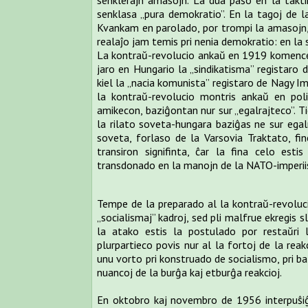
senklerajn amasojn. La dua paŝo en la takti
senklasa „pura demokratio”. En la tagoj de l
Kvankam en parolado, por trompi la amasojn, i
realaĵo jam temis pri nenia demokratio: en la 
La kontraŭ-revolucio ankaŭ en 1919 komence 
jaro en Hungario la „sindikatisma” registaro d
kiel la „nacia komunista” registaro de Nagy I
la kontraŭ-revolucio montris ankaŭ en poli
amikecon, baziĝontan nur sur „egalrajteco”. T
la rilato soveta-hungara baziĝas ne sur egal
soveta, forlaso de la Varsovia Traktato, fin
transiron signifinta, ĉar la fina celo est
transdonado en la manojn de la NATO-imperii
Tempe de la preparado al la kontraŭ-revoluci
„socialismaj” kadroj, sed pli malfrue ekregis 
la atako estis la postulado por restaŭri 
plurpartieco povis nur al la fortoj de la reak
unu vorto pri konstruado de socialismo, pri bat
nuancoj de la burĝa kaj etburĝa reakcioj.
En oktobro kaj novembro de 1956 interpuŝiĝi