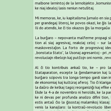
malbone lernintoj de la lernobjekto „komunismo”
ke niaj idealoj lasis neniun netuŝitaj.
Mi memoras, ke, iu kapitalisma ĵurnalo en si
per grandegaj literoj, ke povos okazi, ke ĝi
Ili do atendis, ke ĉi tio okazos ĝis la morgaŭ
La burĝaro – nepovanta malferme propagi si
tion al siaj agresivaj, reakciaj celoj – sur 
maskovestaĵon. La forto de progresivaj ideo
„bonstata ŝtato”, la Usonaj agresantoj - pri „
revoluciajn ribelojn kaj putĉojn oni nomis „revo
Al ĉi tio kontribuis ankaŭ tio, ke – pro 
ŝtataparaton, escepte la ĝendarmaron kaj la 
burĝaro scipovis tra longa tempo gardi sian i
de ekonomiaj kaj kultúraj aferoj. Tio ĉi klari
la daŭro de kelkaj tagoj reorganiziĝi kaj efike 
Ekde la 4-a de novembro ni heroldis, ke la par
ke ni devas per profunda analizo difini tion, 
estis antaŭ ĉio la ĝisostaj malamikoj klasaj:
venis la kanajlaro: la kontraŭ-revolucio liber