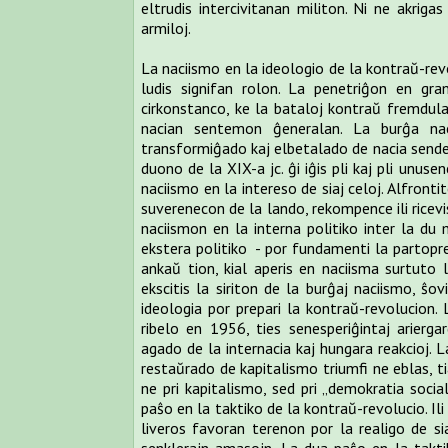
eltrudis intercivitanan militon. Ni ne akrigas
armiloj.
La naciismo en la ideologio de la kontraŭ-r
ludis signifan rolon. La penetriĝon en gra
cirkonstanco, ke la bataloj kontraŭ fremdulaj
nacian sentemon ĝeneralan. La burĝa na
transformiĝado kaj elbetalado de nacia sende
duono de la XIX-a jc. ĝi iĝis pli kaj pli unusen
naciismo en la intereso de siaj celoj. Alfrontite
suverenecon de la lando, rekompence ili ricevi
naciismon en la interna politiko inter la du m
ekstera politiko - por fundamenti la partopren
ankaŭ tion, kial aperis en naciisma surtuto
ekscitis la siriton de la burĝaj naciismo, ŝov
ideologia por prepari la kontraŭ-revolucion.
ribelo en 1956, ties senesperiĝintaj arierga
agado de la internacia kaj hungara reakcioj. L
restaŭrado de kapitalismo triumfi ne eblas, tia
ne pri kapitalismo, sed pri „demokratia social
paŝo en la taktiko de la kontraŭ-revolucio. Ili
liveros favoran terenon por la realigo de siaj