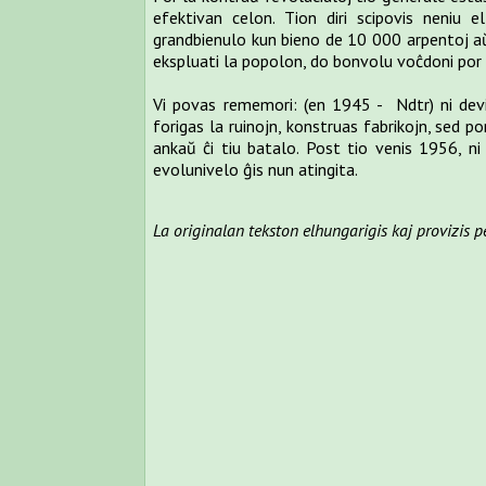
efektivan celon. Tion diri scipovis neniu 
grandbienulo kun bieno de 10 000 arpentoj aŭ 
ekspluati la popolon, do bonvolu voĉdoni por m
Vi povas rememori: (en 1945 - Ndtr) ni devis
forigas la ruinojn, konstruas fabrikojn, sed po
ankaŭ ĉi tiu batalo. Post tio venis 1956, ni 
evolunivelo ĝis nun atingita.
La originalan tekston elhungarigis kaj provizis p