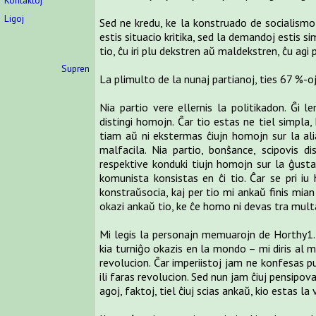
Kontaktoj
Ligoj
Sed ne kredu, ke la konstruado de socialismo n
estis situacio kritika, sed la demandoj estis si
tio, ĉu iri plu dekstren aŭ maldekstren, ĉu agi
Supren
La plimulto de la nunaj partianoj, ties 67 %-oj
Nia partio vere ellernis la politikadon. Ĝi le
distingi homojn. Ĉar tio estas ne tiel simpla, 
tiam aŭ ni ekstermas ĉiujn homojn sur la alia 
malfacila. Nia partio, bonŝance, scipovis dis
respektive konduki tiujn homojn sur la ĝustan
komunista konsistas en ĉi tio. Ĉar se pri i
konstraŭsocia, kaj per tio mi ankaŭ finis mi
okazi ankaŭ tio, ke ĉe homo ni devas tra mult
Mi legis la personajn memuarojn de Horthy1. Un
kia turniĝo okazis en la mondo – mi diris al
revolucion. Ĉar imperiistoj jam ne konfesas publ
ili faras revolucion. Sed nun jam ĉiuj pensipov
agoj, faktoj, tiel ĉiuj scias ankaŭ, kio estas la