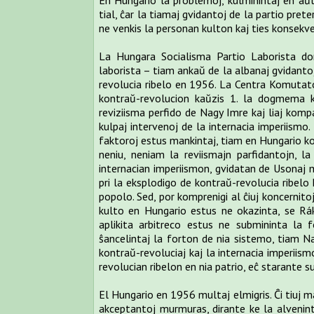
En Hungario la problemoj, kulminintaj en aŭ
tial, ĉar la tiamaj gvidantoj de la partio pre
ne venkis la personan kulton kaj ties konsekv
La Hungara Socialisma Partio Laborista don
laborista – tiam ankaŭ de la albanaj gvidantoj
revolucia ribelo en 1956. La Centra Komutat
kontraŭ-revolucion kaŭzis 1. la dogmema ka
reviziisma perfido de Nagy Imre kaj liaj kompa
kulpaj intervenoj de la internacia imperiismo. 
faktoroj estus mankintaj, tiam en Hungario kon
neniu, neniam la reviismajn parfidantojn, l
internacian imperiismon, gvidatan de Usonaj m
pri la eksplodigo de kontraŭ-revolucia ribel
popolo. Sed, por komprenigi al ĉiuj koncernito
kulto en Hungario estus ne okazinta, se Rák
aplikita arbitreco estus ne submininta la 
ŝancelintaj la forton de nia sistemo, tiam Na
kontraŭ-revoluciaj kaj la internacia imperiis
revolucian ribelon en nia patrio, eĉ starante su
El Hungario en 1956 multaj elmigris. Ĉi tiuj ma
akceptantoj murmuras, dirante ke la alveninto