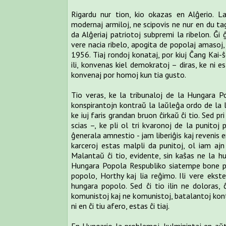
Rigardu nur tion, kio okazas en Alĝerio. L
modernaj armiloj, ne scipovis ne nur en du tag
da Alĝeriaj patriotoj subpremi la ribelon. Ĝi 
vere nacia ribelo, apogita de popolaj amasoj,
1956. Tiaj rondoj konataj, por kiuj Ĉang Kai-ŝe
ili, konvenas kiel demokratoj – diras, ke ni e
konvenaj por homoj kun tia gusto.
Tio veras, ke la tribunaloj de la Hungara 
konspirantojn kontraŭ la laŭleĝa ordo de la l
ke iuj faris grandan bruon ĉirkaŭ ĉi tio. Sed p
scias –, ke pli ol tri kvaronoj de la punito
ĝenerala amnestio - jam liberiĝis kaj revenis en 
karceroj estas malpli da punitoj, ol iam ajn
Malantaŭ ĉi tio, evidente, sin kaŝas ne la h
Hungara Popola Respubliko siatempe bone pa
popolo, Horthy kaj lia reĝimo. Ili vere ekste
hungara popolo. Sed ĉi tio ilin ne doloras,
komunistoj kaj ne komunistoj, batalantoj kon
ni en ĉi tiu afero, estas ĉi tiaj.