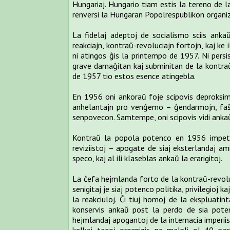
Hungariaj. Hungario tiam estis la tereno de l
renversi la Hungaran Popolrespublikon organiz
La fidelaj adeptoj de socialismo sciis ank
reakciajn, kontraŭ-revoluciajn fortojn, kaj ke 
ni atingos ĝis la printempo de 1957. Ni persis
grave damaĝitan kaj subminitan de la kontraŭ-
de 1957 tio estos esence atingebla.
En 1956 oni ankoraŭ foje scipovis deproksime
anhelantajn pro venĝemo – ĝendarmojn, faŝist
senpovecon. Samtempe, oni scipovis vidi anka
Kontraŭ la popola potenco en 1956 impetis e
reviziistoj – apogate de siaj eksterlandaj am
speco, kaj al ili klaseblas ankaŭ la erarigitoj.
La ĉefa hejmlanda forto de la kontraŭ-revoluci
senigitaj je siaj potenco politika, privilegio
la reakciuloj. Ĉi tiuj homoj de la ekspluatinta
konservis ankaŭ post la perdo de sia potenc
hejmlandaj apogantoj de la internacia imperiism