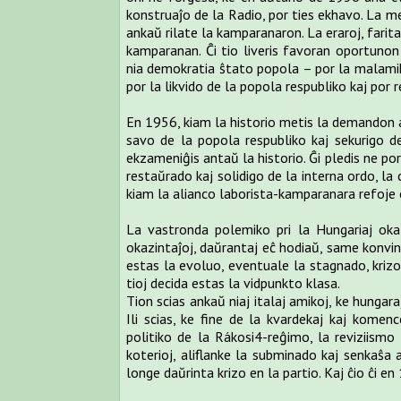
konstruaĵo de la Radio, por ties ekhavo. La me
ankaŭ rilate la kamparanaron. La eraroj, faritaj
kamparanan. Ĉi tio liveris favoran oportuno
nia demokratia ŝtato popola – por la malamik
por la likvido de la popola respubliko kaj por 
En 1956, kiam la historio metis la demandon al
savo de la popola respubliko kaj sekurigo d
ekzameniĝis antaŭ la historio. Ĝi pledis ne por
restaŭrado kaj solidigo de la interna ordo, la 
kiam la alianco laborista-kamparanara refoje e
La vastronda polemiko pri la Hungariaj okaz
okazintaĵoj, daŭrantaj eĉ hodiaŭ, same konvin
estas la evoluo, eventuale la stagnado, krizo 
tioj decida estas la vidpunkto klasa.
Tion scias ankaŭ niaj italaj amikoj, ke hungar
Ili scias, ke fine de la kvardekaj kaj kome
politiko de la Rákosi4-reĝimo, la reviziismo 
koterioj, aliflanke la subminado kaj senkaŝa 
longe daŭrinta krizo en la partio. Kaj ĉio ĉi e