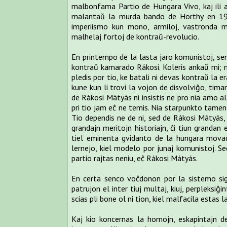
malbonfama Partio de Hungara Vivo, kaj ili ape
malantaŭ la murda bando de Horthy en 1919 
imperiismo kun mono, armiloj, vastronda
malhelaj fortoj de kontraŭ-revolucio.
En printempo de la lasta jaro komunistoj, sene
kontraŭ kamarado Rákosi. Koleris ankaŭ mi; m
pledis por tio, ke batali ni devas kontraŭ la e
kune kun li trovi la vojon de disvolviĝo, tima
de Rákosi Mátyás ni insistis ne pro nia amo al
pri tio jam eĉ ne temis. Nia starpunkto tamen e
Tio dependis ne de ni, sed de Rákosi Mátyás, k
grandajn meritojn historiajn, ĉi tiun grandan 
tiel eminenta gvidanto de la hungara movado
lernejo, kiel modelo por junaj komunistoj. Sed
partio rajtas neniu, eĉ Rákosi Mátyás.
En certa senco voĉdonon por la sistemo sig
patrujon el inter tiuj multaj, kiuj, perpleksi
scias pli bone ol ni tion, kiel malfacila estas 
Kaj kio koncernas la homojn, eskapintajn de 