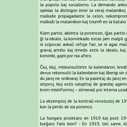
la popolo kaj socialismo. La demando ankor
opinias la distingon inter la veraj malamikoj 
malkaŝe propagadante la celon, nekompromi
malkaŝi la malamikon kaj triumfi en la batalo e
Kiam partio, akirinta la potencon, iĝas partio
ĝi la idealo, la konvinkado estas jam malpli gr
ni scipovas ankaŭ refoje fari, se ni agas ma
gravaj armilo kaj rimedo estis la idealo, kaj 
konvinki, gajni por nia afero.
Ĉiuj, kiuj, miskonsultinte la kalendaron, kre
devus rekonsulti la kalendaron kaj liberigi sin
du jaroj ne ordinaraj. En la pasintaj du jaroj e
sinjoroj, kiuj estis salajritaj de grandaj agent
krom misinformoj – almenaŭ por interna uzad
La ekzemploj de la kontraŭ-revolucioj de 191
kun la perdo de sia potenco.
La hungara proletaro en 1919 kaj post 194
burĝaro faris kion? - En 1919, tiel same, ki