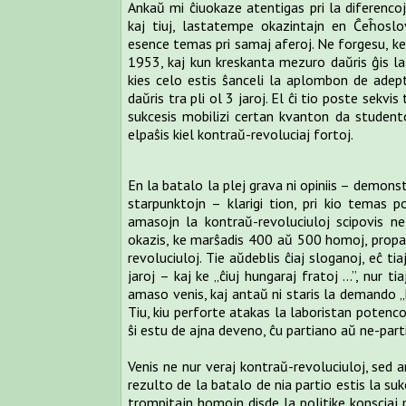
Ankaŭ mi ĉiuokaze atentigas pri la diferenco
kaj tiuj, lastatempe okazintajn en Ĉeĥosl
esence temas pri samaj aferoj. Ne forgesu, k
1953, kaj kun kreskanta mezuro daŭris ĝis la
kies celo estis ŝanceli la aplombon de adept
daŭris tra pli ol 3 jaroj. El ĉi tio poste sekvis
sukcesis mobilizi certan kvanton da studentoj
elpaŝis kiel kontraŭ-revoluciaj fortoj.
En la batalo la plej grava ni opiniis – demons
starpunktojn – klarigi tion, pri kio temas p
amasojn la kontraŭ-revoluciuloj scipovis ne 
okazis, ke marŝadis 400 aŭ 500 homoj, propa
revoluciuloj. Tie aŭdeblis ĉiaj sloganoj, eĉ ti
jaroj – kaj ke „ĉiuj hungaraj fratoj …”, nur t
amaso venis, kaj antaŭ ni staris la demando 
Tiu, kiu perforte atakas la laboristan potenco
ŝi estu de ajna deveno, ĉu partiano aŭ ne-par
Venis ne nur veraj kontraŭ-revoluciuloj, sed ank
rezulto de la batalo de nia partio estis la s
trompitajn homojn disde la politike konsciaj 