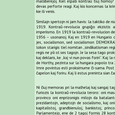
malliberejoj. Kiel elpaŝi kontraŭ tiuj homoj? 
devas perforte reagi. Kaj kio koncernas la krim
kie ili venis.
Similajn spertojn ni jam havis: la taktiko de 
1919. Kontraŭ-revolucia grupiĝo ekzistis
imperiismo. En 1919 la kontraŭ-revolucion de 
1956 – usonanoj. Kaj en 1919 en Hungario ok
jes, socialismon, sed socialismon DEMOKRATI
lokon starigis tiel nomitan „sindikatisman re
regis ne pli ol ses tagojn. Je la sesa tago pro
kaj deklaris, ke „kaj vi nun povas foriri”. Kaj la
de Horthy, pezinta sur la hungara popolo tra 2
Imre povintus esti proksimume ĉi-sama. Post kv
ĉapelon kaj foriru. Kaj li estus preninta sian ĉa
Ni ĉiuj memoras pri la malhelaj kaj sangaj ta
furiozis la kontraŭ-revolucia teroro: oni ma
provinco oni enprizonigis milojn da batalanto
prezidantojn, adeptojn de socialismo, kaj oni 
kapitalistoj, grandbienuloj, bankistoj, prin
Parlamentejo, ene de 2 tagoj formis 28 kontr