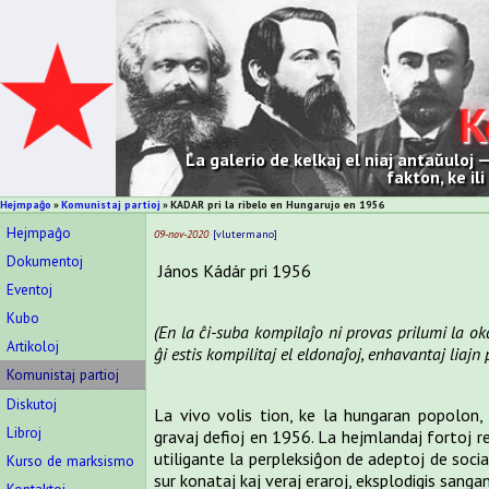
K
La galerio de kelkaj el niaj antaŭuloj
fakton, ke il
Hejmpaĝo
Komunistaj partioj
KADAR pri la ribelo en Hungarujo en 1956
Hejmpaĝo
09-nov-2020
vlutermano
Dokumentoj
János Kádár pri 1956
Eventoj
Kubo
(En la ĉi-suba kompilaĵo ni provas prilumi la ok
Artikoloj
ĝi estis kompilitaj el eldonaĵoj, enhavantaj liajn 
Komunistaj partioj
Diskutoj
La vivo volis tion, ke la hungaran popolon, 
Libroj
gravaj defioj en 1956. La hejmlandaj fortoj rea
utiligante la perpleksiĝon de adeptoj de socia
Kurso de marksismo
sur konataj kaj veraj eraroj, eksplodigis sanga