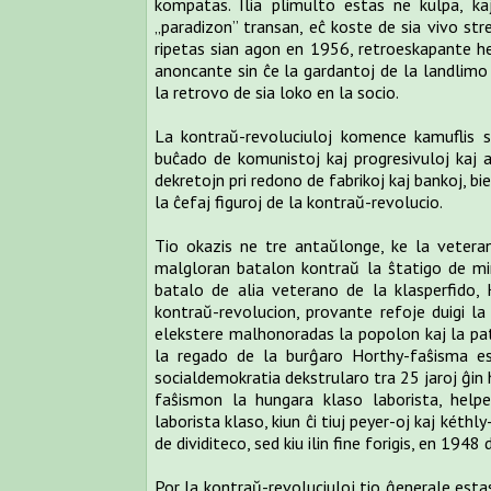
kompatas. Ilia plimulto estas ne kulpa, kaj 
„paradizon” transan, eĉ koste de sia vivo stre
ripetas sian agon en 1956, retroeskapante he
anoncante sin ĉe la gardantoj de la landlimo
la retrovo de sia loko en la socio.
La kontraŭ-revoluciuloj komence kamuflis si
buĉado de komunistoj kaj progresivuloj kaj a
dekretojn pri redono de fabrikoj kaj bankoj, b
la ĉefaj figuroj de la kontraŭ-revolucio.
Tio okazis ne tre antaŭlonge, ke la veteran
malgloran batalon kontraŭ la ŝtatigo de min
batalo de alia veterano de la klasperfido,
kontraŭ-revolucion, provante refoje duigi la
elekstere malhonoradas la popolon kaj la patru
la regado de la burĝaro Horthy-faŝisma es
socialdemokratia dekstrularo tra 25 jaroj ĝin 
faŝismon la hungara klaso laborista, helpe
laborista klaso, kiun ĉi tiuj peyer-oj kaj kéthl
de dividiteco, sed kiu ilin fine forigis, en 1948 
Por la kontraŭ-revoluciuloj tio ĝenerale estas