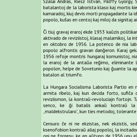
Szalai András, Riesz István, Pálffy György, S
batalantoj de la laborista klaso kaj mortis kie
kamaradoj, kiuj devis morti propagadante la id
popolo, kuŝas en centoj kaj miloj da signitaj 
Ĉi tiuj gravaj eraroj ekde 1953 kaŭzis politikan
aktivado de reviziistoj, klasaj malamikoj, la i
en oktobro de 1956. La potenco de nia labor
popolo alfrontis gravan danĝeron. Karaj gek
1956 refoje montris hungaraj komunistoj, nia 
la eraroj de la antaŭa reĝimo, eliminante l
popolon, helpe de Sovetunio kaj ĝuante la a
batalon al triumfo.
La Hungara Socialisma Laborista Partio en 
armita ribelo, kaj kun decida forto, sufiĉa 
reviziismon, la kontraŭ-revoluciajn fortojn. T
senco, ke ĝi batalis ankaŭ kontraŭ la
„maldekstrularo”, kun ties metodoj, tolerante 
Censuro ĉe ni ne ekzistas, nek ekzistis, s
ksenofobion kontraŭ aliaj popoloj, la incitado
oni ne forgesu, ke en aŭtuno de 1956 unu el