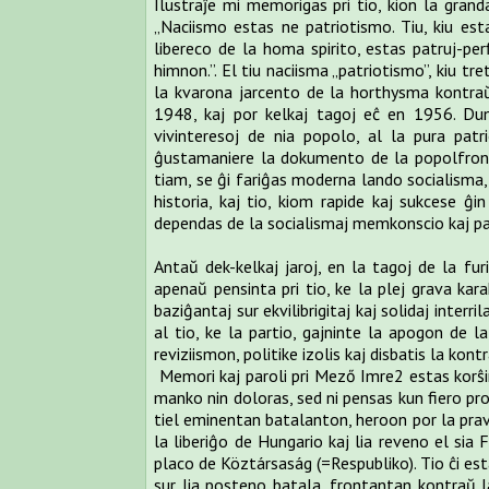
Ilustraĵe mi memorigas pri tio, kion la grand
„Naciismo estas ne patriotismo. Tiu, kiu es
libereco de la homa spirito, estas patruj-per
himnon.”. El tiu naciisma „patriotismo”, kiu tre
la kvarona jarcento de la horthysma kontraŭ
1948, kaj por kelkaj tagoj eĉ en 1956. Dum
vivinteresoj de nia popolo, al la pura pat
ĝustamaniere la dokumento de la popolfront
tiam, se ĝi fariĝas moderna lando socialisma,
historia, kaj tio, kiom rapide kaj sukcese ĝ
dependas de la socialismaj memkonscio kaj pa
Antaŭ dek-kelkaj jaroj, en la tagoj de la fu
apenaŭ pensinta pri tio, ke la plej grava ka
baziĝantaj sur ekvilibrigitaj kaj solidaj interr
al tio, ke la partio, gajninte la apogon de l
reviziismon, politike izolis kaj disbatis la kon
Memori kaj paroli pri Mező Imre2 estas korŝira 
manko nin doloras, sed ni pensas kun fiero pro t
tiel eminentan batalanton, heroon por la pra
la liberiĝo de Hungario kaj lia reveno el sia 
placo de Köztársaság (=Respubliko). Tio ĉi est
sur lia posteno batala, frontantan kontraŭ 