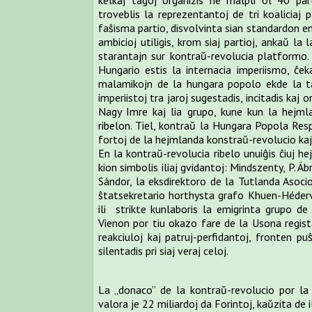
kelkaj tagoj organizis ne malpli ol 40 part
troveblis la reprezentantoj de tri koaliciaj p
faŝisma partio, disvolvinta sian standardon en
ambicioj utiligis, krom siaj partioj, ankaŭ la 
starantajn sur kontraŭ-revolucia platformo.
Hungario estis la internacia imperiismo, ĉek
malamikojn de la hungara popolo ekde la tago
imperiistoj tra jaroj sugestadis, incitadis kaj or
Nagy Imre kaj lia grupo, kune kun la hejmla
ribelon. Tiel, kontraŭ la Hungara Popola Respu
fortoj de la hejmlanda konstraŭ-revolucio kaj 
En la kontraŭ-revolucia ribelo unuiĝis ĉiuj h
kion simbolis iliaj gvidantoj: Mindszenty, P.
Sándor, la eksdirektoro de la Tutlanda Asoci
ŝtatsekretario horthysta grafo Khuen-Hédervá
ili strikte kunlaboris la emigrinta grupo de
Vienon por tiu okazo fare de la Usona registar
reakciuloj kaj patruj-perfidantoj, fronten p
silentadis pri siaj veraj celoj.
La „donaco” de la kontraŭ-revolucio por la
valora je 22 miliardoj da Forintoj, kaŭzita de il