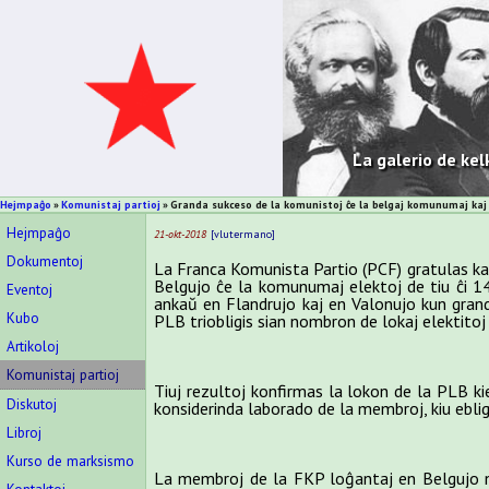
La galerio de kel
Hejmpaĝo
Komunistaj partioj
Granda sukceso de la komunistoj ĉe la belgaj komunumaj kaj p
Hejmpaĝo
21-okt-2018
vlutermano
Dokumentoj
La Franca Komunista Partio (PCF) gratulas kaj 
Belgujo ĉe la komunumaj elektoj de tiu ĉi 14
Eventoj
ankaŭ en Flandrujo kaj en Valonujo kun granda
Kubo
PLB triobligis sian nombron de lokaj elektitoj 
Artikoloj
Komunistaj partioj
Tiuj rezultoj konfirmas la lokon de la PLB kie
Diskutoj
konsiderinda laborado de la membroj, kiu eblig
Libroj
Kurso de marksismo
La membroj de la FKP loĝantaj en Belgujo ne