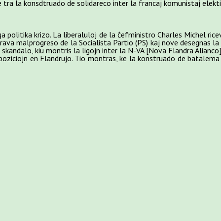
 tra la konsdtruado de solidareco inter la francaj komunistaj elektit
 politika krizo. La liberaluloj de la ĉefministro Charles Michel ric
rava malprogreso de la Socialista Partio (PS) kaj nove desegnas la
 skandalo, kiu montris la ligojn inter la N-VA [Nova Flandra Alianco]
 poziciojn en Flandrujo. Tio montras, ke la konstruado de batalema 