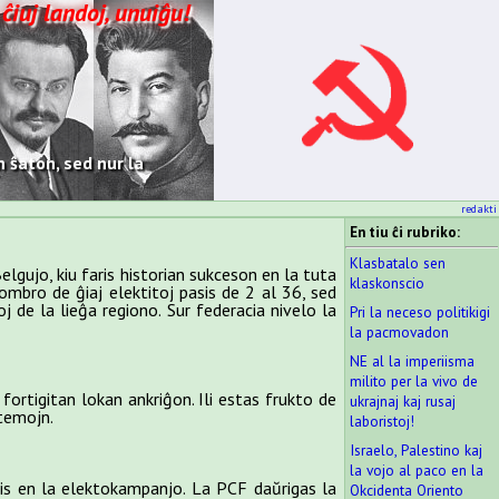
 ĉiuj landoj, unuiĝu!
 ŝaton, sed nur la
redakti
En tiu ĉi rubriko:
Klasbatalo sen
lgujo, kiu faris historian sukceson en la tuta
klaskonscio
mbro de ĝiaj elektitoj pasis de 2 al 36, sed
 de la lieĝa regiono. Sur federacia nivelo la
Pri la neceso politikigi
la pacmovadon
NE al la imperiisma
milito per la vivo de
fortigitan lokan ankriĝon. Ili estas frukto de
ukrajnaj kaj rusaj
 temojn.
laboristoj!
Israelo, Palestino kaj
la vojo al paco en la
is en la elektokampanjo. La PCF daŭrigas la
Okcidenta Oriento