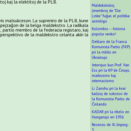
oj kaj la elektitoj de la PLB.
Maldekstruloj
(membroj de "Die
Linke" fuĝas el politika
evis malsukceson. La supreniro de la PLB, kune
asimiligo
 pejzaĝon de la belga maldekstro. La radikala
Kolombio -- historia
, partio membro de la federacia registaro, kaj
popola venko!
perspektivo de la maldekstro celanta akiri la
Deklaro de la Franca
Komunista Partio (FKP)
pri la milito en
Ukrainujo
Intervjuo kun Prof. Van
Ess pri la KP de Ĉinujo,
marksismo kaj
internaciismo
Li Zanshu pri la kvar
kaŭzoj de sukceso de
la Komunista Partio de
Ĉinlando
KADAR pri la ribelo en
Hungarujo en 1956
Recenzo de Xi Jinping-
3