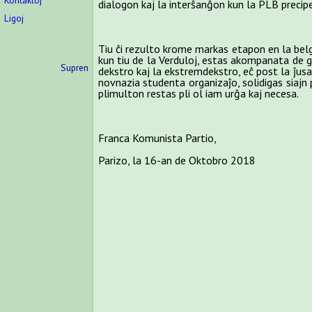
Kontaktoj
dialogon kaj la interŝanĝon kun la PLB precipe
Ligoj
Tiu ĉi rezulto krome markas etapon en la belga
kun tiu de la Verduloj, estas akompanata de g
Supren
dekstro kaj la ekstremdekstro, eĉ post la ĵusa
novnazia studenta organizaĵo, solidigas siajn
plimulton restas pli ol iam urĝa kaj necesa.
Franca Komunista Partio,
Parizo, la 16-an de Oktobro 2018