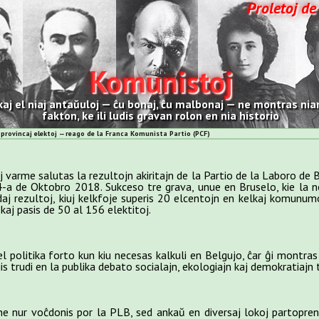
Proletoj de
Komunistoj
kaj el niaj antaŭuloj — ĉu bonaj, ĉu malbonaj — ne montras nian
fakton, ke ili ludis gravan rolon en nia historio
rovincaj elektoj -- reago de la Franca Komunista Partio (PCF)
varme salutas la rezultojn akiritajn de la Partio de la Laboro de Be
-a de Oktobro 2018. Sukceso tre grava, unue en Bruselo, kie la no
j rezultoj, kiuj kelkfoje superis 20 elcentojn en kelkaj komunumoj
kaj pasis de 50 al 156 elektitoj.
l politika forto kun kiu necesas kalkuli en Belgujo, ĉar ĝi montras 
is trudi en la publika debato socialajn, ekologiajn kaj demokratiajn
 nur voĉdonis por la PLB, sed ankaŭ en diversaj lokoj partopren