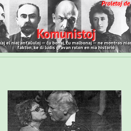
Proletoj de
Komunistoj
kaj el niaj antaŭuloj — ĉu bonaj, ĉu malbonaj — ne montras nian
fakton, ke ili ludis gravan rolon en nia historio