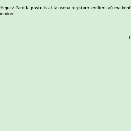
dríguez Parrilla postulis al la usona registaro konfirmi aŭ malkonf
spondon.
f