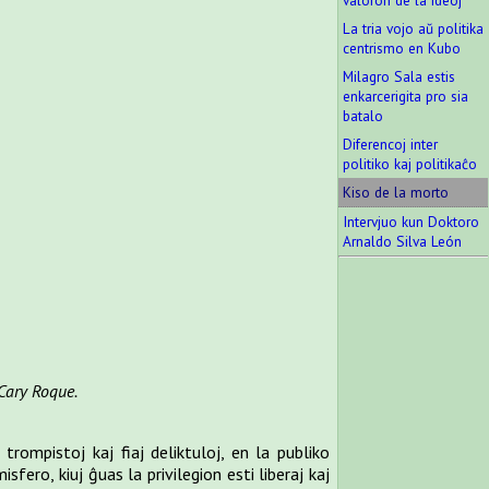
valoron de la ideoj
La tria vojo aŭ politika
centrismo en Kubo
Milagro Sala estis
enkarcerigita pro sia
batalo
Diferencoj inter
politiko kaj politikaĉo
Kiso de la morto
Intervjuo kun Doktoro
Arnaldo Silva León
Cary Roque.
rompistoj kaj fiaj deliktuloj, en la publiko
sfero, kiuj ĝuas la privilegion esti liberaj kaj