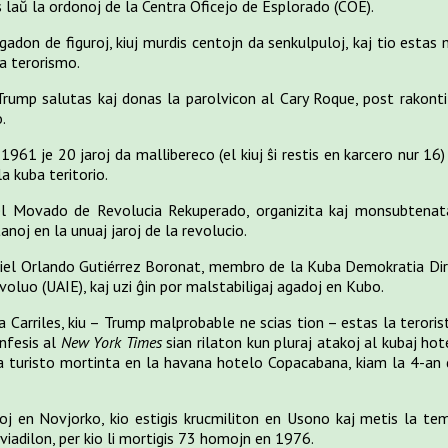
is laŭ la ordonoj de la Centra Oficejo de Esplorado (COE).
 agadon de figuroj, kiuj murdis centojn da senkulpuloj, kaj tio est
ia terorismo.
p salutas kaj donas la parolvicon al Cary Roque, post rakonti dr
.
61 je 20 jaroj da mallibereco (el kiuj ŝi restis en karcero nur 16)
la kuba teritorio.
el Movado de Revolucia Rekuperado, organizita kaj monsubtenata
anoj en la unuaj jaroj de la revolucio.
j kiel Orlando Gutiérrez Boronat, membro de la Kuba Demokratia Dir
oluo (UAIE), kaj uzi ĝin por malstabiligaj agadoj en Kubo.
 Carriles, kiu ­­­­– Trump malprobable ne scias tion – estas la tero
nfesis al
New York Times
sian rilaton kun pluraj atakoj al kubaj hot
na turisto mortinta en la havana hotelo Copacabana, kiam la 4-a
j en Novjorko, kio estigis krucmiliton en Usono kaj metis la tem
viadilon, per kio li mortigis 73 homojn en 1976.