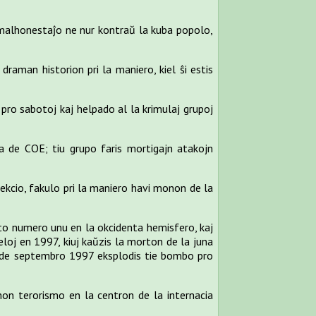
as malhonestaĵo ne nur kontraŭ la kuba popolo,
aman historion pri la maniero, kiel ŝi estis
 pro sabotoj kaj helpado al la krimulaj grupoj
 de COE; tiu grupo faris mortigajn atakojn
ekcio, fakulo pri la maniero havi monon de la
risto numero unu en la okcidenta hemisfero, kaj
eloj en 1997, kiuj kaŭzis la morton de la juna
n de septembro 1997 eksplodis tie bombo pro
on terorismo en la centron de la internacia