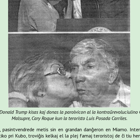
Donald Trump kisas kaj donas la parolvicon al la kontraŭrevoluciulino 
Malsupre, Cary Roque kun la teroristo Luis Posada Carriles.
, pasintvendrede metis sin en grandan danĝeron en Miamo. Inter t
o pri Kubo, troviĝis kelkaj el la plej famaj teroristoj de ĉi tiu hemi