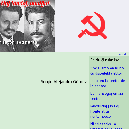
 ĉiuj landoj, unuiĝu!
 ŝaton, sed nur la
redakti
En tiu ĉi rubriko:
Socialismo en Kubo,
ĉu disputebla eblo?
Ideoj en la centro de
Sergio Alejandro Gómez
la debato
La mensogoj en sia
centro
Revoluciaj junuloj
fronte al la
nuntempeco
Ni scias taksi la