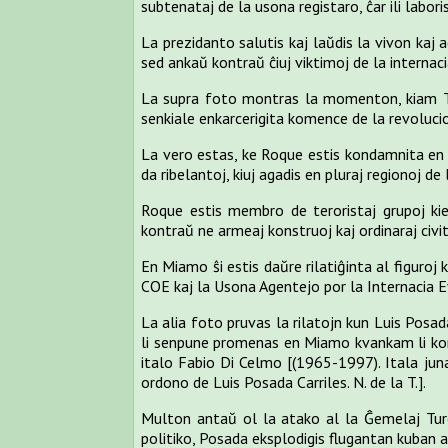
subtenataj de la usona registaro, ĉar ili labor
La prezidanto salutis kaj laŭdis la vivon kaj
sed ankaŭ kontraŭ ĉiuj viktimoj de la internac
La supra foto montras la momenton, kiam Trum
senkiale enkarcerigita komence de la revolucio
La vero estas, ke Roque estis kondamnita en 19
da ribelantoj, kiuj agadis en pluraj regionoj de 
Roque estis membro de teroristaj grupoj ki
kontraŭ ne armeaj konstruoj kaj ordinaraj civit
En Miamo ŝi estis daŭre rilatiĝinta al figuro
COE kaj la Usona Agentejo por la Internacia Ev
La alia foto pruvas la rilatojn kun Luis Posada
li senpune promenas en Miamo kvankam li ko
italo Fabio Di Celmo [(1965-1997). Itala ju
ordono de Luis Posada Carriles. N. de la T.].
Multon antaŭ ol la atako al la Ĝemelaj Turo
politiko, Posada eksplodigis flugantan kuban a