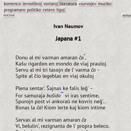
komenco
lernolibroj
vortaroj
literaturo
«survoje»
muziko
programaro
politiko
cetero
ligoj
<<<
>>>
enha
Ivan Naumov
Japana #1
*
Donu al mi varman amaran
ĉa
,
Kaŝu rigardon en mondo de viaj prauloj.
Servu al mi tri tasojn de l' varma
ĉa
–
Spite al ĉio legeblas en viaj okuloj
Plena sentar'. Ŝajnas ke falis leĝ' –
**
For samuraja
buŝido
vi iras sentime,
Spurojn post vi ankoraŭ ne kovris neĝ'...
Bonas la
ĉa
! Kiom lerte kaj kiom intime
Servas al mi varman amaran
ĉa
Vi, belulin', rezignanta de l' propra beleco.