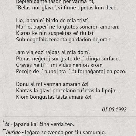
Replenigante tason per varma
ĉa
,
"Belas nur glavo", vi firme ripetas kun deco.
Ho, Japanin', birdo de mia trist'!
Mur' el paper' ne forglutos sonaron amoran,
Klaras ke nin suspektas eĉ tiu ist'
Sub neĝofalo tenanta gardadon deĵoran.
Jam via edz' rajdas al mia dom',
Ploras neĝeroj sur glato de l' klinga surfaco.
Gravas ne ti' – mi vidas nenion krom
Pecojn de l' nuboj tra l'
ĉa
fornaĝantaj en paco.
Donu al mi varman amaran
ĉa
!
Kantas la glav', porcelano tuŝetas la lipojn...
Kiom bongustas lasta amara
ĉa
!
03.05.1992
*
ĉa
- japana kaj ĉina verda teo.
**
buŝido
- leĝaro sekvenda por ĉiu samurajo.