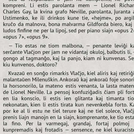
kompreni. Li estis parolanta mem — Lionel Richa
Charles Gay, la kvina grafo Neville, parolanta, ĵuranta 
Ustimenko, ke ili drinkos kune tie, «hejme», po argi
kruĉo da malnova, bona malvarma Gildforda biero, kaj 
ludos finfine ne per la lipoj, sed per piano siajn «opus 2
«opus 7», «opus 9».
— Tio estas ne tiom malbona, — penante leviĝi k
serĉante Vlaĉjon per jam ne vidantaj okuloj, balbutis li,
gongo al tagmanĝo, kaj la panjo, kiam ni kunvenas. S
kiu kunvenos, doktoro?
Kvazaŭ en sonĝo rimarkis Vlaĉjo, kiel aliris kaj retiriĝ
malantaŭen Milenuŝkin. Ankoraŭ kaj ankoraŭ foje sonor
la horsonorilo, la mateno estis venanta, la lasta mate
de Lionel Neville. La pensoj konfuziĝadis ĉiam pli for
en lia konscio, li estis ien glitanta kaj timanta ti
nekonatan, kien li estis tirata kun nevenkebla forto. K
por ke al li estu ne tiel terure kaj ne tiel solece, Vlaĉ
prenis liajn manojn en la siajn, komprenante, ke tio est
la fino. Per la varmegaj, grandaj, fortaj polmoj 
kunpremadis kaj frotadis — sensence, ne kiel kuracist