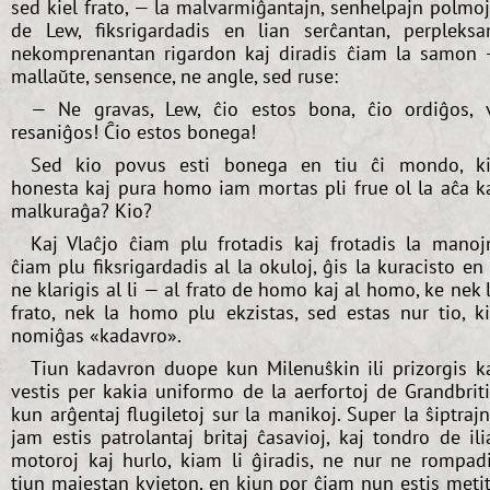
sed kiel frato, — la malvarmiĝantajn, senhelpajn polmo
de Lew, fiksrigardadis en lian serĉantan, perpleksa
nekomprenantan rigardon kaj diradis ĉiam la samon
mallaŭte, sensence, ne angle, sed ruse:
— Ne gravas, Lew, ĉio estos bona, ĉio ordiĝos, 
resaniĝos! Ĉio estos bonega!
Sed kio povus esti bonega en tiu ĉi mondo, k
honesta kaj pura homo iam mortas pli frue ol la aĉa k
malkuraĝa? Kio?
Kaj Vlaĉjo ĉiam plu frotadis kaj frotadis la manoj
ĉiam plu fiksrigardadis al la okuloj, ĝis la kuracisto en 
ne klarigis al li — al frato de homo kaj al homo, ke nek 
frato, nek la homo plu ekzistas, sed estas nur tio, k
nomiĝas «kadavro».
Tiun kadavron duope kun Milenuŝkin ili prizorgis k
vestis per kakia uniformo de la aerfortoj de Grandbrit
kun arĝentaj flugiletoj sur la manikoj. Super la ŝiptraj
jam estis patrolantaj britaj ĉasavioj, kaj tondro de ili
motoroj kaj hurlo, kiam li ĝiradis, ne nur ne rompad
tiun majestan kvieton, en kiun por ĉiam nun estis meti