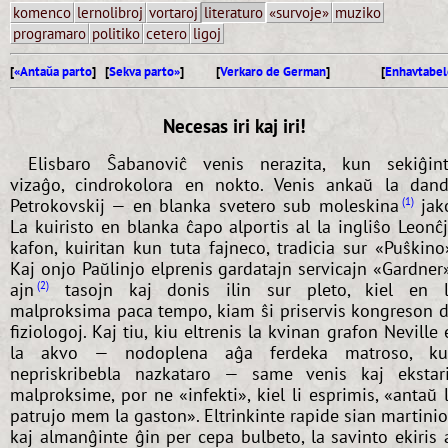
komenco
lernolibroj
vortaroj
literaturo
«survoje»
muziko
programaro
politiko
cetero
ligoj
[
«Antaŭa parto
] [
Sekva parto»
]
[
Verkaro de German
]
[
Enhavtabel
Necesas iri kaj iri!
Elisbaro Ŝabanoviĉ venis nerazita, kun sekiĝin
vizaĝo, cindrokolora en nokto. Venis ankaŭ la dan
Petrokovskij — en blanka svetero sub moleskina
jak
1
La kuiristo en blanka ĉapo alportis al la ingliŝo Leonĉ
kafon, kuiritan kun tuta fajneco, tradicia sur «Puŝkino
Kaj onjo Paŭlinjo elprenis gardatajn servicajn «Gardner
ajn
tasojn kaj donis ilin sur pleto, kiel en 
2
malproksima paca tempo, kiam ŝi priservis kongreson 
fiziologoj. Kaj tiu, kiu eltrenis la kvinan grafon Neville 
la akvo — nodoplena aĝa ferdeka matroso, ku
nepriskribebla nazkataro — same venis kaj ekstar
malproksime, por ne «infekti», kiel li esprimis, «antaŭ 
patrujo mem la gaston». Eltrinkinte rapide sian martini
kaj almanĝinte ĝin per cepa bulbeto, la savinto ekiris 