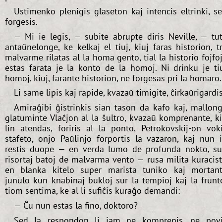
Ustimenko plenigis glaseton kaj intencis eltrinki, s
forgesis.
— Mi ie legis, — subite abrupte diris Neville, — tu
antaŭnelonge, ke kelkaj el tiuj, kiuj faras historion, t
malvarme rilatas al la homa gento, tial la historio fojfo
estas farata je la konto de la homoj. Ni drinku je ti
homoj, kiuj, farante historion, ne forgesas pri la homaro.
Li same lipis kaj rapide, kvazaŭ timigite, ĉirkaŭrigardis
Amiraĝibi ĝistrinkis sian tason da kafo kaj, mallon
glatuminte Vlaĉjon al la ŝultro, kvazaŭ komprenante, k
lin atendas, foriris al la ponto, Petrokovskij-on vok
stafeto, onjo Paŭlinjo forportis la vazaron, kaj nun i
restis duope — en verda lumo de profunda nokto, s
risortaj batoj de malvarma vento — rusa milita kuracis
en blanka kitelo super marista tuniko kaj mortan
junulo kun knabinaj bukloj sur la tempioj kaj la frunt
tiom sentima, ke al li sufiĉis kuraĝo demandi:
— Ĉu nun estas la fino, doktoro?
Sed la respondon li jam ne komprenis, ne pov