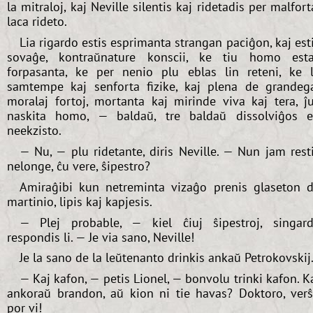
la mitraloj, kaj Neville silentis kaj ridetadis per malfort
laca rideto.
Lia rigardo estis esprimanta strangan paciĝon, kaj est
sovaĝe, kontraŭnature konscii, ke tiu homo est
forpasanta, ke per nenio plu eblas lin reteni, ke l
samtempe kaj senforta fizike, kaj plena de grandeg
moralaj fortoj, mortanta kaj mirinde viva kaj tera, ĵ
naskita homo, — baldaŭ, tre baldaŭ dissolviĝos 
neekzisto.
— Nu, — plu ridetante, diris Neville. — Nun jam rest
nelonge, ĉu vere, ŝipestro?
Amiraĝibi kun netreminta vizaĝo prenis glaseton 
martinio, lipis kaj kapjesis.
— Plej probable, — kiel ĉiuj ŝipestroj, singar
respondis li. — Je via sano, Neville!
Je la sano de la leŭtenanto drinkis ankaŭ Petrokovskij
— Kaj kafon, — petis Lionel, — bonvolu trinki kafon. K
ankoraŭ brandon, aŭ kion ni tie havas? Doktoro, ver
por vi!