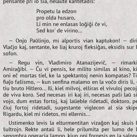
pensante pri io sia, nelaŭte kantetadis:
Propetu la edzon
pro olda husaro,
Li min ne enlasas loĝiĝi ĉe vi,
Sed kor' de virino...
— Onjo Paŭlinjo, mi alportis vian kaptukon! — dir
Vlaĉjo kaj, sentante, ke liaj kruroj fleksiĝas, eksidis sur 
sofon.
— Regu vin, Vladimiro Atanazijeviĉ, — rimark
Amiraĝibi. — Ĉu vi pensis, ke milito similas al kino, k
oni eĉ mortas tiel, ke la spektantoj nenin kompatas? T
fiaĵo faŝismo, — kun senfina malamo en la voĉo diris li,
tiu bruto Hitlero... Ili, kiel milvoj, elŝiras el vivuloj peco
de viva koro. Sed necesas iri kaj iri, necesas paŝi laŭ s
vojo, dum estas fortoj, kaj laŭeble ridetadi, doktoro, p
ĉiuj fortoj ridetadi, sugestante viglecon al sia skip
Rigardu, kiel mi ridetos, mi ellernis...
Ustimenko levis la elturmentitan vizaĝon kaj skuis 
ŝultrojn. Rekte antaŭ li, hele prilumita per lumo de 
senombra operacia lampo, kiun oni forgesis en la salon