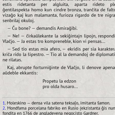
estis ridetanta per algluita, aparta rideto pl
ĝentilaspekta homo kun cindre bronza, tranĉita de falt
vizaĝo kaj kun malamanta, furioza rigardo de tre nigra
senbrilaj okuloj.
— Ĉu bone? — demandis Amiraĝibi.
— Ne! — ĉirkaŭlekante la sekiĝintajn lipojn, respond
Vlaĉjo. — Ja estas tro kompreneble, kion vi pensas...
— Sed tio estas mia afero, — ekridis per sia karakter
kriĉa rido la ŝipestro. — Tio al la demandoj de diplomat
ne rilatas.
Kaj, abrupte forturniĝinte de Vlaĉjo, li denove apen
aŭdeble ekkantis:
Propetu la edzon
pro olda husaro...
1
. Moleskino — densa vila satena teksaĵo, imitanta ŝamon.
2
. Mondfama porcelana fabriko en Rusio (ekzistanta ĝis nun
fondita en 1766 de angladevena negocisto Gardner.