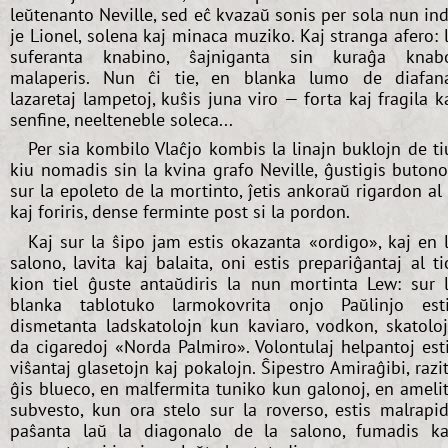
leŭtenanto Neville, sed eĉ kvazaŭ sonis per sola nun in
je Lionel, solena kaj minaca muziko. Kaj stranga afero: 
suferanta knabino, ŝajniganta sin kuraĝa knab
malaperis. Nun ĉi tie, en blanka lumo de diafan
lazaretaj lampetoj, kuŝis juna viro — forta kaj fragila k
senfine, neelteneble soleca...
Per sia kombilo Vlaĉjo kombis la linajn buklojn de ti
kiu nomadis sin la kvina grafo Neville, ĝustigis buton
sur la epoleto de la mortinto, ĵetis ankoraŭ rigardon al 
kaj foriris, dense ferminte post si la pordon.
Kaj sur la ŝipo jam estis okazanta «ordigo», kaj en 
salono, lavita kaj balaita, oni estis prepariĝantaj al ti
kion tiel ĝuste antaŭdiris la nun mortinta Lew: sur 
blanka tablotuko larmokovrita onjo Paŭlinjo est
dismetanta ladskatolojn kun kaviaro, vodkon, skatolo
da cigaredoj «Norda Palmiro». Volontulaj helpantoj est
viŝantaj glasetojn kaj pokalojn. Ŝipestro Amiraĝibi, razi
ĝis blueco, en malfermita tuniko kun galonoj, en ameli
subvesto, kun ora stelo sur la roverso, estis malrapi
paŝanta laŭ la diagonalo de la salono, fumadis ka