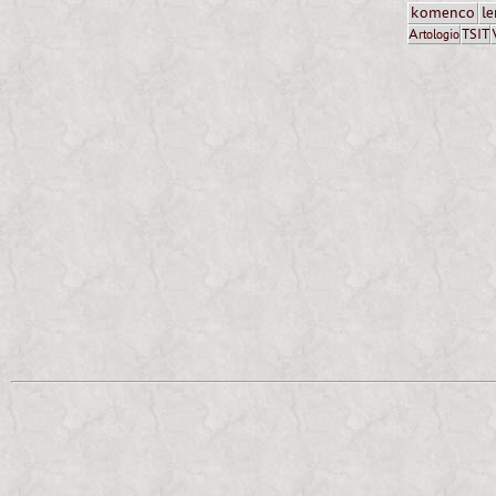
komenco
le
Artologio
TSIT