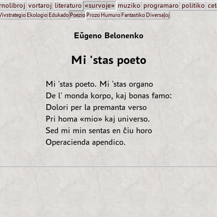
rnolibroj
vortaroj
literaturo
«survoje»
muziko
programaro
politiko
cet
Vivstrategio
Ekologio
Edukado
Poezio
Prozo
Humuro
Fantastiko
Diversaĵoj
Eŭgeno Belonenko
Mi 'stas poeto
Mi 'stas poeto. Mi 'stas organo
De l' monda korpo, kaj bonas famo:
Dolori per la premanta verso
Pri homa «mio» kaj universo.
Sed mi min sentas en ĉiu horo
Operacienda apendico.