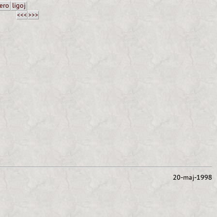
ero
ligoj
<<<
>>>
20-maj-1998