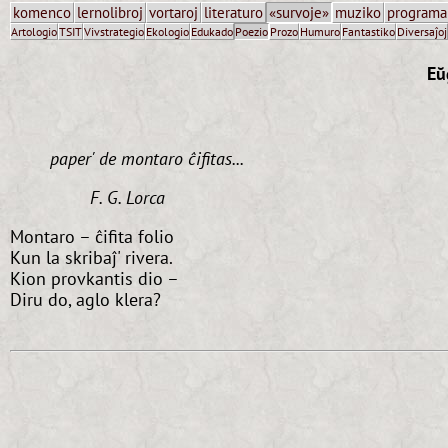
komenco
lernolibroj
vortaroj
literaturo
«survoje»
muziko
programa
Artologio
TSIT
Vivstrategio
Ekologio
Edukado
Poezio
Prozo
Humuro
Fantastiko
Diversaĵoj
Eŭ
paper' de montaro ĉifitas...
F. G. Lorca
Montaro – ĉifita folio
Kun la skribaĵ' rivera.
Kion provkantis dio –
Diru do, aglo klera?