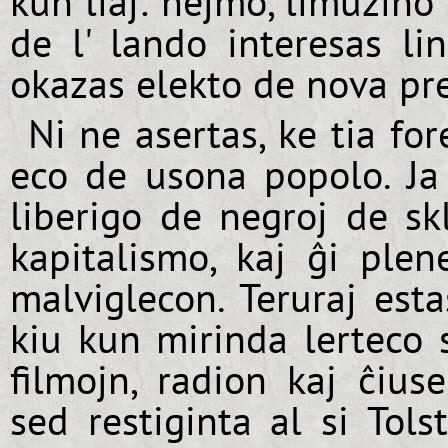
kun liaj: hejmo, limuzino
de l' lando interesas li
okazas elekto de nova pr
Ni ne asertas, ke tia fo
eco de usona popolo. Ja
liberigo de negroj de skl
kapitalismo, kaj ĝi plen
malviglecon. Teruraj est
kiu kun mirinda lerteco 
filmojn, radion kaj ĉius
sed restiginta al si Tols