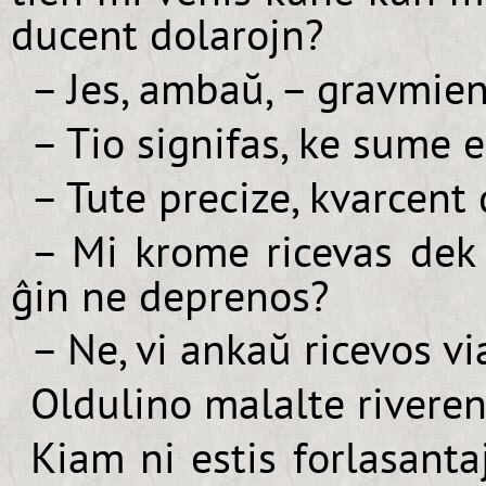
ducent dolarojn?
– Jes, ambaŭ, – gravmie
– Tio signifas, ke sume e
– Tute precize, kvarcent 
– Mi krome ricevas dek 
ĝin ne deprenos?
– Ne, vi ankaŭ ricevos v
Oldulino malalte riverenc
Kiam ni estis forlasant