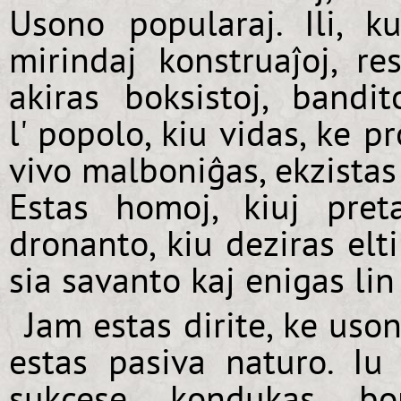
Usono popularaj. Ili, ku
mirindaj konstruaĵoj, r
akiras boksistoj, bandi
l' popolo, kiu vidas, ke 
vivo malboniĝas, ekzistas
Estas homoj, kiuj pret
dronanto, kiu deziras elt
sia savanto kaj enigas li
Jam estas dirite, ke uso
estas pasiva naturo. Iu
sukcese kondukas bon