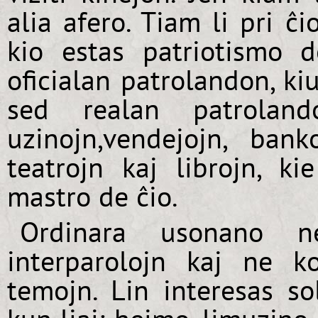
alia afero. Tiam li pri ĉ
kio estas patriotismo
oficialan patrolandon, kiu
sed realan patroland
uzinojn,vendejojn, bank
teatrojn kaj librojn, ki
mastro de ĉio.
Ordinara usonano ne
interparolojn kaj ne k
temojn. Lin interesas sol