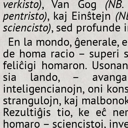
verkisto)
, Van Gog
(NB
pentristo)
, kaj Einŝtejn
(N
sciencisto)
, sed profunde i
En la mondo, ĝenerale, e
de homa racio – superi s
feliĉigi homaron. Usonano
sia lando, – avangard
inteligencianojn, oni kon
strangulojn, kaj malbonok
Rezultiĝis tio, ke eĉ ne
homaro – sciencistoj, inve