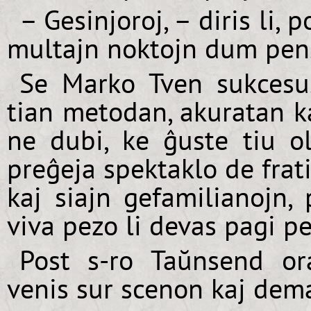
– Gesinjoroj, – diris li,
multajn noktojn dum pens
Se Marko Tven sukcesus
tian metodan, akuratan k
ne dubi, ke ĝuste tiu o
preĝeja spektaklo de fra
kaj siajn gefamilianojn,
viva pezo li devas pagi pe
Post s-ro Taŭnsend orat
venis sur scenon kaj dem