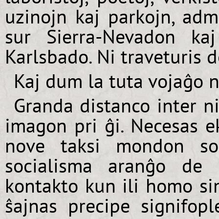
uzinojn kaj parkojn, admi
sur Sierra-Nevadon ka
Karlsbado. Ni traveturis d
Kaj dum la tuta vojaĝo n
Granda distanco inter ni
imagon pri ĝi. Necesas e
nove taksi mondon soc
socialisma aranĝo de 
kontakto kun ili homo si
ŝajnas precipe signifop