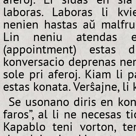
laboras. Laboras li kvi
nenien hastas aŭ malfrui
Lin neniu atendas e
(appointment) estas d
konversacio deprenas nen
sole pri aferoj. Kiam li 
estas konata. Verŝajne, li
Se usonano diris en konv
faros”, al li ne necesas t
Kapablo teni vorton, ten