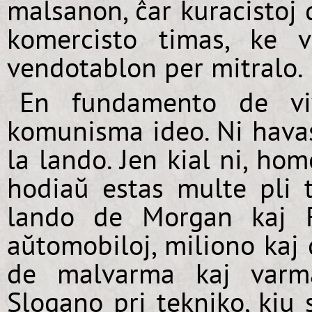
malsanon, ĉar kuracistoj
komercisto timas, ke v
vendotablon per mitralo.
En fundamento de vi
komunisma ideo. Ni havas
la lando. Jen kial ni, hom
hodiaŭ estas multe pli tr
lando de Morgan kaj F
aŭtomobiloj, miliono kaj 
de malvarma kaj varma
Slogano pri tekniko, kiu 