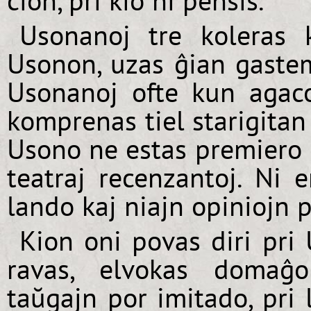
ĉion, pri kio ni pensis.
Usonanoj tre koleras 
Usonon, uzas ĝian gastem
Usonanoj ofte kun agaco
komprenas tiel starigita
Usono ne estas premiero d
teatraj recenzantoj. Ni e
lando kaj niajn opiniojn pr
Kion oni povas diri pri
ravas, elvokas domaĝo
taŭgajn por imitado, pri 