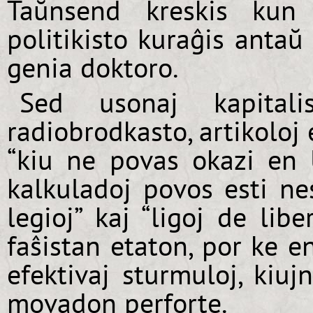
Taŭnsend kreskis kun 
politikisto kuraĝis antaŭ
genia doktoro.
Sed usonaj kapitali
radiobrodkasto, artikoloj 
“kiu ne povas okazi en U
kalkuladoj povos esti nes
legioj” kaj “ligoj de lib
faŝistan etaton, por ke 
efektivaj sturmuloj, kiuj
movadon perforte.