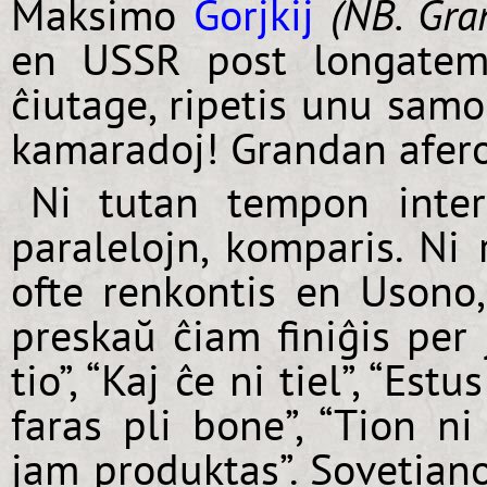
Maksimo
Gorjkij
(NB. Gra
en USSR post longatemp
ĉiutage, ripetis unu samo
kamaradoj! Grandan afer
Ni tutan tempon interp
paralelojn, komparis. Ni 
ofte renkontis en Usono,
preskaŭ ĉiam finiĝis per 
tio”, “Kaj ĉe ni tiel”, “Est
faras pli bone”, “Tion ni
jam produktas”. Sovetiano