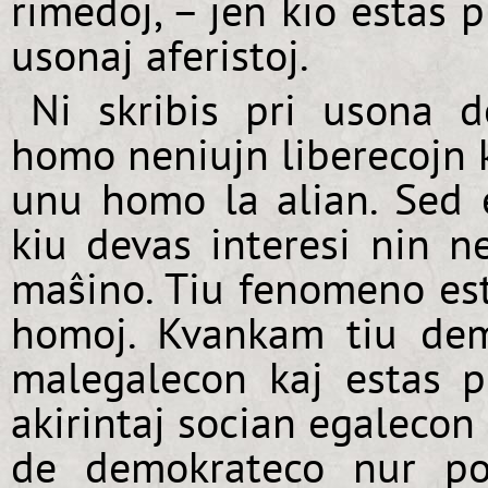
rimedoj, – jen kio estas p
usonaj aferistoj.
Ni skribis pri usona d
homo neniujn liberecojn 
unu homo la alian. Sed 
kiu devas interesi nin n
maŝino. Tiu fenomeno est
homoj. Kvankam tiu dem
malegalecon kaj estas p
akirintaj socian egalecon 
de demokrateco nur pov