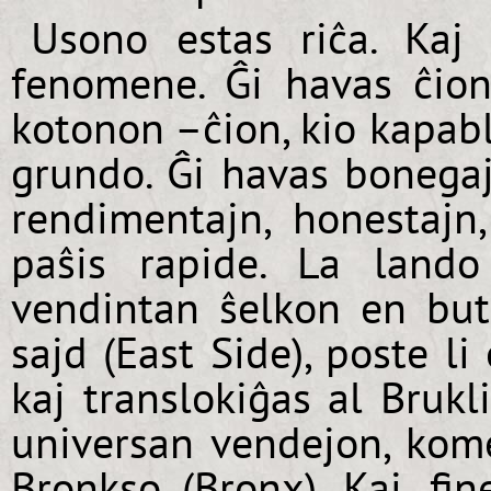
Usono estas riĉa. Kaj 
fenomene. Ĝi havas ĉion:
kotonon –ĉion, kio kapabl
grundo. Ĝi havas bonegajn
rendimentajn, honestajn
paŝis rapide. La land
vendintan ŝelkon en buti
sajd (East Side), poste l
kaj translokiĝas al Brukl
universan vendejon, kome
Bronkso (Bronx). Kaj, fin