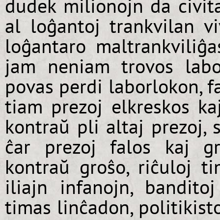
dudek milionojn da civita
al loĝantoj trankvilan vi
loĝantaro maltrankviliĝa
jam neniam trovos labor
povas perdi laborlokon, f
tiam prezoj elkreskos kaj
kontraŭ pli altaj prezoj,
ĉar prezoj falos kaj g
kontraŭ groŝo, riĉuloj ti
iliajn infanojn, bandito
timas linĉadon, politikis