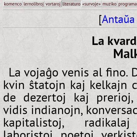
komenco
lernolibroj
vortaroj
literaturo
«survoje»
muziko
programa
[
Antaŭa 
La kvard
Malk
La vojaĝo venis al fino.
kvin ŝtatojn kaj kelkajn 
de dezertoj kaj prerioj
vidis indianojn, konversac
kapitalistoj, radikala
laboristoj, poetoj, verkis