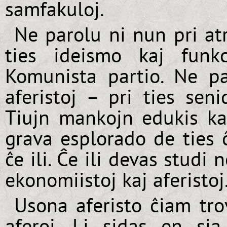
samfakuloj.
Ne parolu ni nun pri atr
ties ideismo kaj funkc
Komunista partio. Ne p
aferistoj – pri ties seni
Tiujn mankojn edukis kap
grava esplorado de ties ĉ
ĉe ili. Ĉe ili devas studi
ekonomiistoj kaj aferistoj
Usona aferisto ĉiam tro
aferoj. Li sidas en sia