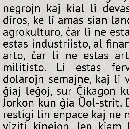
negrojn kaj kial li deva
diros, ke li amas sian lan
agrokulturo, ĉar li ne esta
estas industriisto, al finan
arto, ĉar li ne estas art
militisto. Li estas fer
dolarojn semajne, kaj li 
ĝiaj leĝoj, sur Ĉikagon k
Jorkon kun ĝia Ŭol-strit.
restigi lin enpace kaj ne 
viziti kinejon. Jen kiam 