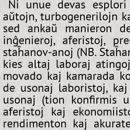
Ni unue devas esplori
aŭtojn, turbogenerilojn ka
sed ankaŭ manieron de
inĝenieroj, aferistoj, pr
staĥanov-anoj (NB. Staĥan
kies altaj laboraj ating
movado kaj kamarada ko
de usonaj laboristoj, kaj
usonaj (tion konfirmis 
aferistoj kaj ekonomiis
rendimenton kaj akurate