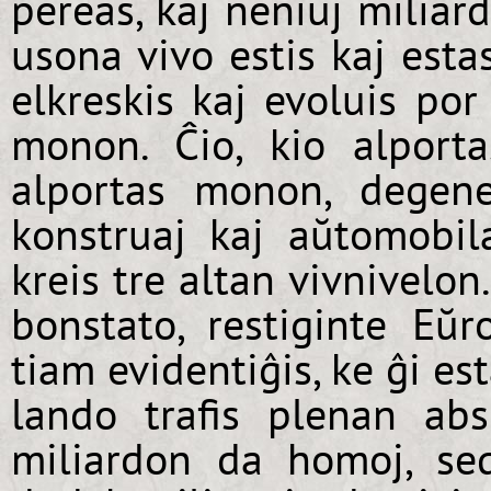
pereas, kaj neniuj miliar
usona vivo estis kaj est
elkreskis kaj evoluis por
monon. Ĉio, kio alporta
alportas monon, degeneri
konstruaj kaj aŭtomobil
kreis tre altan vivnivelon
bonstato, restiginte Eŭ
tiam evidentiĝis, ke ĝi es
lando trafis plenan ab
miliardon da homoj, se