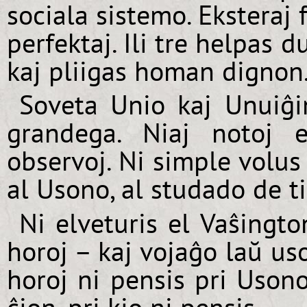
sociala sistemo. Eksteraj
perfektaj. Ili tre helpas
kaj pliigas homan dignon
Soveta Unio kaj Unuiĝin
grandega. Niaj notoj 
observoj. Ni simple volus
al Usono, al studado de t
Ni elveturis el Vaŝingto
horoj – kaj vojaĝo laŭ uso
horoj ni pensis pri Usono