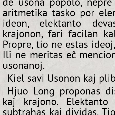
de usona popolo, nepre 
aritmetika tasko por ele
ideon, elektanto deva
krajonon, fari facilan k
Propre, tio ne estas ideoj
Ili ne meritas eĉ mencion
usonanoj.
Kiel savi Usonon kaj pli
Hjuo Long proponas disi
kaj krajono. Elektanto s
subtrahas kaj dividas. Ti