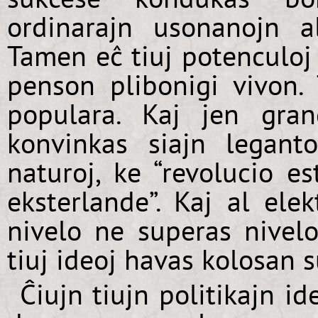
ordinarajn usonanojn a
Tamen eĉ tiuj potenculoj 
penson plibonigi vivon.
populara. Kaj jen gran
konvinkas siajn legant
naturoj, ke “revolucio e
eksterlande”. Kaj al elek
nivelo ne superas nivel
tiuj ideoj havas kolosan 
Ĉiujn tiujn politikajn id