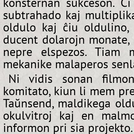
konsternan sukceson. Ĉi
subtrahado kaj multiplika
oldulo kaj ĉiu oldulino, 
ducent dolarojn monate, 
nepre elspezos. Tiam 
mekanike malaperos senl
Ni vidis sonan filmo
komitato, kiun li mem pr
Taŭnsend, maldikega oldu
okulvitroj kaj en malmo
informon pri sia projekto.