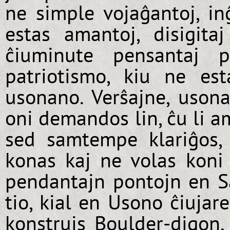
ne simple vojaĝantoj, inĝ
estas amantoj, disigit
ĉiuminute pensantaj p
patriotismo, kiu ne es
usonano. Verŝajne, usona
oni demandos lin, ĉu li am
sed samtempe klariĝos,
konas kaj ne volas koni
pendantajn pontojn en Sa
tio, kial en Usono ĉiujar
konstruis Boulder-digon, 