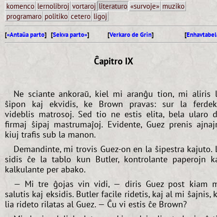
komenco
lernolibroj
vortaroj
literaturo
«survoje»
muziko
programaro
politiko
cetero
ligoj
[
«Antaŭa parto
] [
Sekva parto»
]
[
Verkaro de Grin
]
[
Enhavtabel
Ĉapitro IX
Ne sciante ankoraŭ, kiel mi aranĝu tion, mi aliris 
ŝipon kaj ekvidis, ke Brown pravas: sur la ferde
videblis matrosoj. Sed tio ne estis elita, bela ularo 
firmaj ŝipaj mastrumaĵoj. Evidente, Guez prenis ajnaj
kiuj trafis sub la manon.
Demandinte, mi trovis Guez-on en la ŝipestra kajuto. 
sidis ĉe la tablo kun Butler, kontrolante paperojn k
kalkulante per abako.
— Mi tre ĝojas vin vidi, — diris Guez post kiam 
salutis kaj eksidis. Butler facile ridetis, kaj al mi ŝajnis, 
lia rideto rilatas al Guez. — Ĉu vi estis ĉe Brown?