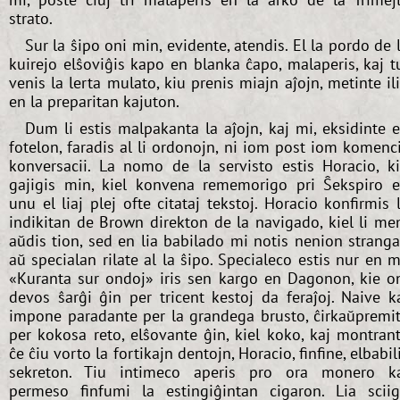
strato.
Sur la ŝipo oni min, evidente, atendis. El la pordo de 
kuirejo elŝoviĝis kapo en blanka ĉapo, malaperis, kaj t
venis la lerta mulato, kiu prenis miajn aĵojn, metinte il
en la preparitan kajuton.
Dum li estis malpakanta la aĵojn, kaj mi, eksidinte 
fotelon, faradis al li ordonojn, ni iom post iom komenc
konversacii. La nomo de la servisto estis Horacio, k
gajigis min, kiel konvena rememorigo pri Ŝekspiro 
unu el liaj plej ofte citataj tekstoj. Horacio konfirmis 
indikitan de Brown direkton de la navigado, kiel li m
aŭdis tion, sed en lia babilado mi notis nenion strang
aŭ specialan rilate al la ŝipo. Specialeco estis nur en m
«Kuranta sur ondoj» iris sen kargo en Dagonon, kie o
devos ŝarĝi ĝin per tricent kestoj da feraĵoj. Naive k
impone paradante per la grandega brusto, ĉirkaŭpremi
per kokosa reto, elŝovante ĝin, kiel koko, kaj montran
ĉe ĉiu vorto la fortikajn dentojn, Horacio, finfine, elbabil
sekreton. Tiu intimeco aperis pro ora monero k
permeso finfumi la estingiĝintan cigaron. Lia scii