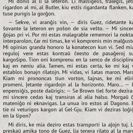
Mi donis al li la leteron. Li malsigelis, tralegis, ĵet
rigardon al mi, al Butler, kiu estis rigardanta flanken, k
tuse purigis la gorĝon.
— Sekve, vi aranĝis vin, — diris Guez, ridetante k
ŝovante la leteron en poŝon de sia veŝto. — Mi since
ĝojas pri vi. Por mi estas malagrable rememori la nokt
interparolon, ĉar mi timas, ke vi komprenis min malĝust
Mi opinias granda honoro la konatecon kun vi. Sed mi
reguloj vere estas kontraŭ ĉeesto de pasaĝeroj s
kargoŝipo. Tion oni komprenu en la senco de disciplin
kaj en neniu alia. Tamen, mi estas certa, ke mi kaj 
establos bonajn rilatojn. Mi vidas, vi ŝatas maron. Mar
Kiam mi prononcas tiun vorton, ŝajnas, ke mi elir
promeni, ĵetante rigardojn al la horizonto. Maro... — 
enpensiĝis, poste daŭrigis: — Se Brown tiel forte dezira
mi sincere cedas kaj transiras al alia halso. Morgaŭ 
mateniĝo ni eknavigas. La unua iro estos al Dagono. 
tie ni veturigos kargon al Gel-Gju. Kiam vi deziras loĝi
en la ŝipon?
Mi diris, ke mia deziro estas transporti la aĵojn tuj. 
preskaŭ amika tono de Guez, lia tenera rilato al la mar