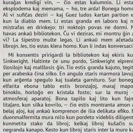
kuraĝas kredigi vin, — ĉio estas kalumnio. Li est
eksplodema kaj memama, — ho, tre arda! Bonega hom
Al vi sufiĉas deziri — kaj Guez ludos kartan partion 
kun la diablo mem. Li estas granda en laboro kaj 
mistrafas en drinkejo: tri noktojn povas ne dormi. 
havas ankaŭ bibliotekon. Ĉu vi deziras, mi montru ĝin 
vi? La ŝipestro multe legas. Li ankaŭ mem aĉetad
librojn. Jes, tio estas klera homo. Kun li indas konversaci
Mi konsentis pririgardi la bibliotekon kaj ekiris k
Sinkwright. Haltinte ĉe unu pordo, Sinkwright elpren
ŝlosilojn kaj malŝlosis ĝin. Tio estis granda kajuto, tegi
per arabeska ĉina silko. En angulo staris marmora lavu
kun arĝenta spegulo kaj tualeta garnituro. Sur bone
elfarita ebona tablo estis bronzaĵoj, maraj mapo
binoklo, horloĝo en kristala fosto; sur la muroj
atmosferaj aparatoj. Bona tapiŝo kaj lito kun faj
litaĵaro, kun silka kovrilo, — ĉio estis montranta amon 
belaj aĵoj, kaj ankaŭ komprenon de ilia delikata efiko. 
duonmalfermita mura niĉo kun pordeto videblis diligen
kunmetita stako da libroj; kelkaj libroj kuŝaĉis s
negranda kanapo. Kesto kun libroj staris inter la muro k