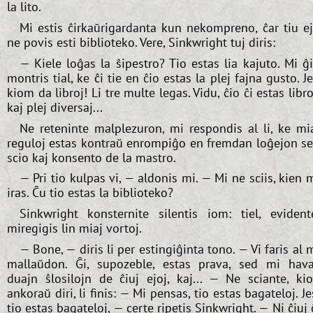
la lito.
Mi estis ĉirkaŭrigardanta kun nekompreno, ĉar tiu e
ne povis esti biblioteko. Vere, Sinkwright tuj diris:
— Kiele loĝas la ŝipestro? Tio estas lia kajuto. Mi ĝ
montris tial, ke ĉi tie en ĉio estas la plej fajna gusto. J
kiom da libroj! Li tre multe legas. Vidu, ĉio ĉi estas libro
kaj plej diversaj...
Ne reteninte malplezuron, mi respondis al li, ke mi
reguloj estas kontraŭ enrompiĝo en fremdan loĝejon s
scio kaj konsento de la mastro.
— Pri tio kulpas vi, — aldonis mi. — Mi ne sciis, kien 
iras. Ĉu tio estas la biblioteko?
Sinkwright konsternite silentis iom: tiel, evident
miregigis lin miaj vortoj.
— Bone, — diris li per estingiĝinta tono. — Vi faris al 
mallaŭdon. Ĝi, supozeble, estas prava, sed mi hav
duajn ŝlosilojn de ĉiuj ejoj, kaj... — Ne sciante, ki
ankoraŭ diri, li finis: — Mi pensas, tio estas bagateloj. Je
tio estas bagateloj, — certe ripetis Sinkwright. — Ni ĉiuj 