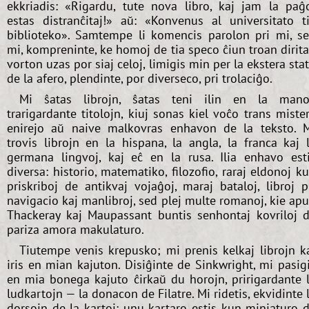
ekkriadis: «Rigardu, tute nova libro, kaj jam la paĝ
estas distranĉitaj!» aŭ: «Konvenus al universitato t
biblioteko». Samtempe li komencis parolon pri mi, s
mi, kompreninte, ke homoj de tia speco ĉiun troan dirit
vorton uzas por siaj celoj, limigis min per la ekstera sta
de la afero, plendinte, por diverseco, pri trolaciĝo.
Mi ŝatas librojn, ŝatas teni ilin en la mano
trarigardante titolojn, kiuj sonas kiel voĉo trans miste
enirejo aŭ naive malkovras enhavon de la teksto. 
trovis librojn en la hispana, la angla, la franca kaj 
germana lingvoj, kaj eĉ en la rusa. Ilia enhavo est
diversa: historio, matematiko, filozofio, raraj eldonoj k
priskriboj de antikvaj vojaĝoj, maraj bataloj, libroj p
navigacio kaj manlibroj, sed plej multe romanoj, kie ap
Thackeray kaj Maupassant buntis senhontaj kovriloj 
pariza amora makulaturo.
Tiutempe venis krepusko; mi prenis kelkaj librojn k
iris en mian kajuton. Disiĝinte de Sinkwright, mi pasig
en mia bonega kajuto ĉirkaŭ du horojn, pririgardante 
ludkartojn — la donacon de Filatre. Mi ridetis, ekvidinte 
dorsojn de la kartoj: unu kartaro estis kun miniaturo 