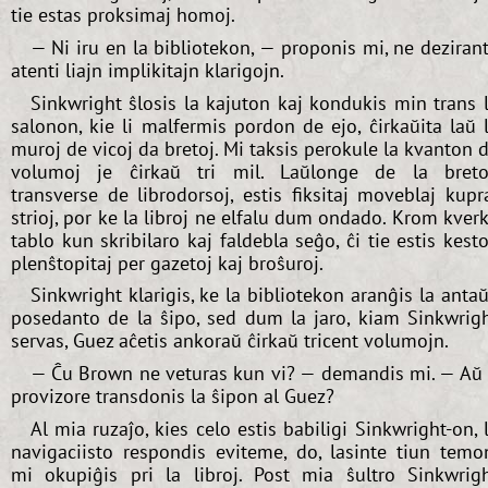
tie estas proksimaj homoj.
— Ni iru en la bibliotekon, — proponis mi, ne deziran
atenti liajn implikitajn klarigojn.
Sinkwright ŝlosis la kajuton kaj kondukis min trans 
salonon, kie li malfermis pordon de ejo, ĉirkaŭita laŭ 
muroj de vicoj da bretoj. Mi taksis perokule la kvanton 
volumoj je ĉirkaŭ tri mil. Laŭlonge de la breto
transverse de librodorsoj, estis fiksitaj moveblaj kupr
strioj, por ke la libroj ne elfalu dum ondado. Krom kver
tablo kun skribilaro kaj faldebla seĝo, ĉi tie estis kesto
plenŝtopitaj per gazetoj kaj broŝuroj.
Sinkwright klarigis, ke la bibliotekon aranĝis la anta
posedanto de la ŝipo, sed dum la jaro, kiam Sinkwrig
servas, Guez aĉetis ankoraŭ ĉirkaŭ tricent volumojn.
— Ĉu Brown ne veturas kun vi? — demandis mi. — Aŭ 
provizore transdonis la ŝipon al Guez?
Al mia ruzaĵo, kies celo estis babiligi Sinkwright-on, 
navigaciisto respondis eviteme, do, lasinte tiun temo
mi okupiĝis pri la libroj. Post mia ŝultro Sinkwrig