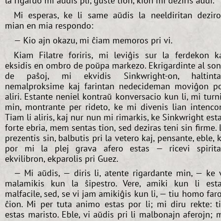
la rigardo mi aŭdis pli, ĝuste tion, kion mi deziris aŭdi.
Mi esperas, ke li same aŭdis la neeldiritan dezir
mian en mia respondo:
— Kio ajn okazu, mi ĉiam memoros pri vi.
Kiam Filatre foriris, mi leviĝis sur la ferdekon k
eksidis en ombro de poŭpa markezo. Ekrigardinte al so
de paŝoj, mi ekvidis Sinkwright-on, haltint
nemalproksime kaj farintan nedecideman moviĝon p
aliri. Estante neniel kontraŭ konversacio kun li, mi turn
min, montrante per rideto, ke mi divenis lian intenco
Tiam li aliris, kaj nur nun mi rimarkis, ke Sinkwright est
forte ebria, mem sentas tion, sed deziras teni sin firme. 
prezentis sin, balbutis pri la vetero kaj, pensante, eble, 
por mi la plej grava afero estas — ricevi spirit
ekvilibron, ekparolis pri Guez.
— Mi aŭdis, — diris li, atente rigardante min, — ke 
malamikis kun la ŝipestro. Vere, amiki kun li est
malfacile, sed, se vi jam amikiĝis kun li, — tiu homo far
ĉion. Mi per tuta animo estas por li; mi diru rekte: t
estas maristo. Eble, vi aŭdis pri li malbonajn aferojn; 