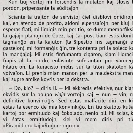
Kun tiuj vortoj mi forsendis la mulaton kaj ŝlosis 
pordon, pripensante la aŭditaĵon.
Sciante la trajton de servistoj ĉiel disblovi onidiroj
kaj, en atendo de profito, aldoni elpensaĵojn, per kiuj i
esperas flati, mi limigis min per tio, ke dume memorfiks
la gajajn planojn de Guez, kaj ĉar post tiam estis doni
tagmanĝo en la kajuton (la ŝipestro iris tagmanĝi 
gastejon), mi formanĝis ĝin, tre kontenta pri la soleco k
la manĝaĵoj. Mi estis finfumanta cigaron, kiam Horac
frapis al la pordo, enlasinte suferantan pro varme
Filatre-on. La kuracisto metis sur la liton skatolon k
volvaĵon. Li prenis mian manon per la maldekstra ma
kaj supre amike kovris per la dekstra.
— Do, kio? — diris li. — Mi ekkredis efektive, nur ki
ekvidis sur la poŭpo
viajn
vortojn kaj — nun — vin; 
definitive konvinkiĝis. Sed estas malfacile diri, en k
estas la esenco de mia konvinkiĝo. En tiu skatolo kuŝ
kartoj por ermitludo kaj ĉokolado, nenio pli. Mi scias, 
vi ŝatas ermitludojn, kiel vi mem diris pri ti
«Piramidon» kaj «Ruĝon-nigron».