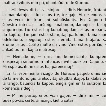
maltrankviligis min pli, ol antaŭdiro de ŝtormo.
— Mi devas diri al vi, sinjoro, — diris Horacio, frotan
la manplatojn, — ke estos tre, tre gaje. Vi ne enuos, 
estas vera tio, kion mi subaŭskultis. En Dagono 
ŝipestro intencas surŝipigi knabinojn, damojn — bela
sinjorinojn. Tio estas liaj konatinoj. Jam estas preparit
du kajutoj. Tie jam estas starigitaj: parfumoj, bona sap
odekolono, speguloj; estas sternita fajna litaĵaro. K
krome estas aĉetite multe da vino. Vino estos por ĉiuj
ankaŭ por mi kaj la matrosoj.
— Nemalbone, — diris mi, komencante kompren
kiaspecajn sinjorinojn intencas inviti Guez en Dagono.
Mi esperas, ili ne estas liaj parencinoj?
En la esprimema vizaĝo de Horacio palpebrumis ĉi
de la mentono ĝis la elŝovitaj okulblankaĵoj. Li klakis p
la lango, balancis la kapon, enigis ĝin en la ŝultrojn k
komencis ridegi.
— Mi ne partoprenos vian gajon, — diris mi. — S
Guez povas, certe, amuziĝi, kiel li ŝatas.