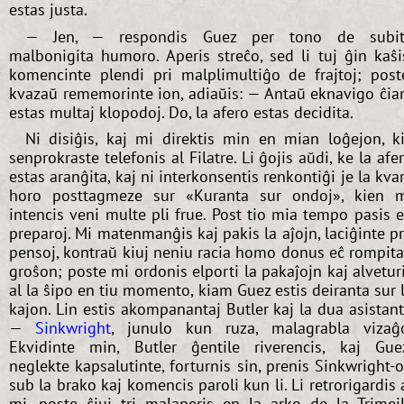
estas justa.
— Jen, — respondis Guez per tono de subit
malbonigita humoro. Aperis streĉo, sed li tuj ĝin kaŝi
komencinte plendi pri malplimultiĝo de frajtoj; post
kvazaŭ rememorinte ion, adiaŭis: — Antaŭ eknavigo ĉi
estas multaj klopodoj. Do, la afero estas decidita.
Ni disiĝis, kaj mi direktis min en mian loĝejon, k
senprokraste telefonis al Filatre. Li ĝojis aŭdi, ke la afe
estas aranĝita, kaj ni interkonsentis renkontiĝi je la kva
horo posttagmeze sur «Kuranta sur ondoj», kien 
intencis veni multe pli frue. Post tio mia tempo pasis 
preparoj. Mi matenmanĝis kaj pakis la aĵojn, laciĝinte p
pensoj, kontraŭ kiuj neniu racia homo donus eĉ rompit
groŝon; poste mi ordonis elporti la pakaĵojn kaj alvetur
al la ŝipo en tiu momento, kiam Guez estis deiranta sur 
kajon. Lin estis akompanantaj Butler kaj la dua asistan
—
Sinkwright
, junulo kun ruza, malagrabla vizaĝ
Ekvidinte min, Butler ĝentile riverencis, kaj Gue
neglekte kapsalutinte, forturnis sin, prenis Sinkwright-
sub la brako kaj komencis paroli kun li. Li retrorigardis 
mi, poste ĉiuj tri malaperis en la arko de la Trimej