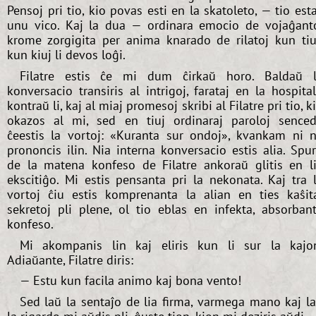
Pensoj pri tio, kio povas esti en la skatoleto, — tio est
unu vico. Kaj la dua — ordinara emocio de vojaĝant
krome zorgigita per anima knarado de rilatoj kun tiu
kun kiuj li devos loĝi.
Filatre estis ĉe mi dum ĉirkaŭ horo. Baldaŭ 
konversacio transiris al intrigoj, farataj en la hospita
kontraŭ li, kaj al miaj promesoj skribi al Filatre pri tio, k
okazos al mi, sed en tiuj ordinaraj paroloj sence
ĉeestis la vortoj: «Kuranta sur ondoj», kvankam ni 
prononcis ilin. Nia interna konversacio estis alia. Spu
de la matena konfeso de Filatre ankoraŭ glitis en l
ekscitiĝo. Mi estis pensanta pri la nekonata. Kaj tra 
vortoj ĉiu estis komprenanta la alian en ties kaŝit
sekretoj pli plene, ol tio eblas en infekta, absorban
konfeso.
Mi akompanis lin kaj eliris kun li sur la kajo
Adiaŭante, Filatre diris:
— Estu kun facila animo kaj bona vento!
Sed laŭ la sentaĵo de lia firma, varmega mano kaj l