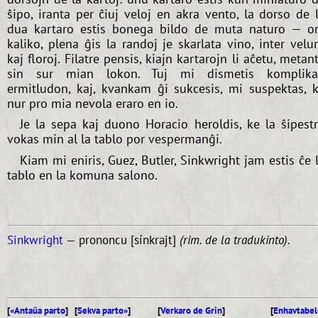
ŝipo, iranta per ĉiuj veloj en akra vento, la dorso de 
dua kartaro estis bonega bildo de muta naturo — o
kaliko, plena ĝis la randoj je skarlata vino, inter velu
kaj floroj. Filatre pensis, kiajn kartarojn li aĉetu, metan
sin sur mian lokon. Tuj mi dismetis komplik
ermitludon, kaj, kvankam ĝi sukcesis, mi suspektas, 
nur pro mia nevola eraro en io.
Je la sepa kaj duono Horacio heroldis, ke la ŝipest
vokas min al la tablo por vespermanĝi.
Kiam mi eniris, Guez, Butler, Sinkwright jam estis ĉe 
tablo en la komuna salono.
Sinkwright
— prononcu [sínkrajt]
(rim. de la tradukinto)
.
[
«Antaŭa parto
] [
Sekva parto»
]
[
Verkaro de Grin
]
[
Enhavtabel