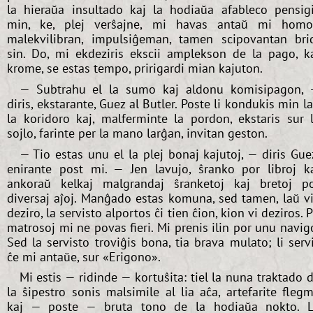
la hieraŭa insultado kaj la hodiaŭa afableco pensig
min, ke, plej verŝajne, mi havas antaŭ mi hom
malekvilibran, impulsiĝeman, tamen scipovantan bri
sin. Do, mi ekdeziris ekscii amplekson de la pago, k
krome, se estas tempo, pririgardi mian kajuton.
— Subtrahu el la sumo kaj aldonu komisipagon,
diris, ekstarante, Guez al Butler. Poste li kondukis min l
la koridoro kaj, malferminte la pordon, ekstaris sur 
sojlo, farinte per la mano larĝan, invitan geston.
— Tio estas unu el la plej bonaj kajutoj, — diris Gue
enirante post mi. — Jen lavujo, ŝranko por libroj k
ankoraŭ kelkaj malgrandaj ŝranketoj kaj bretoj p
diversaj aĵoj. Manĝado estas komuna, sed tamen, laŭ v
deziro, la servisto alportos ĉi tien ĉion, kion vi deziros. P
matrosoj mi ne povas fieri. Mi prenis ilin por unu navig
Sed la servisto troviĝis bona, tia brava mulato; li serv
ĉe mi antaŭe, sur «Erigono».
Mi estis — ridinde — kortuŝita: tiel la nuna traktado 
la ŝipestro sonis malsimile al lia aĉa, artefarite fleg
kaj — poste — bruta tono de la hodiaŭa nokto. 