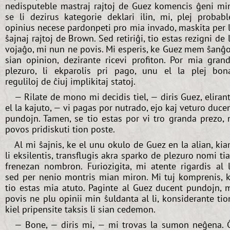
nedisputeble mastraj rajtoj de Guez komencis ĝeni mi
se li dezirus kategorie deklari ilin, mi, plej probabl
opinius necese pardonpeti pro mia invado, maskita per 
ŝajnaj rajtoj de Brown. Sed retiriĝi, tio estas rezigni de 
vojaĝo, mi nun ne povis. Mi esperis, ke Guez mem ŝanĝ
sian opinion, dezirante ricevi profiton. Por mia gran
plezuro, li ekparolis pri pago, unu el la plej bon
reguliloj de ĉiuj implikitaj statoj.
— Rilate de mono mi decidis tiel, — diris Guez, eliran
el la kajuto, — vi pagas por nutrado, ejo kaj veturo duce
pundojn. Tamen, se tio estas por vi tro granda prezo, 
povos pridiskuti tion poste.
Al mi ŝajnis, ke el unu okulo de Guez en la alian, ki
li eksilentis, transflugis akra sparko de plezuro nomi ti
frenezan nombron. Furiozigita, mi atente rigardis al l
sed per nenio montris mian miron. Mi tuj komprenis, 
tio estas mia atuto. Paginte al Guez ducent pundojn, 
povis ne plu opinii min ŝuldanta al li, konsiderante tio
kiel pripensite taksis li sian cedemon.
— Bone, — diris mi, — mi trovas la sumon neĝena. 