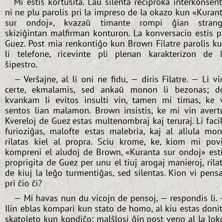
Mi estis kortuŝita. Laŭ silenta reciproka interkonsen
ni ne plu parolis pri la impreso de la okazo kun «Kuran
sur ondoj», kvazaŭ timante rompi ĝian stran
skiziĝintan malfirman konturon. La konversacio estis p
Guez. Post mia renkontiĝo kun Brown Filatre parolis k
li telefone, ricevinte pli plenan karakterizon de 
ŝipestro.
— Verŝajne, al li oni ne fidu, — diris Filatre. — Li vi
certe, ekmalamis, sed ankaŭ monon li bezonas; d
kvankam li evitos insulti vin, tamen mi timas, ke 
sentos lian malamon. Brown insistis, ke mi vin avert
Kvereloj de Guez estas multenombraj kaj teruraj. Li faci
furioziĝas, malofte estas malebria, kaj al aliula mo
rilatas kiel al propra. Sciu krome, ke, kiom mi pov
kompreni el aludoj de Brown, «Kuranta sur ondoj» est
proprigita de Guez per unu el tiuj arogaj manieroj, rila
de kiuj la leĝo turmentiĝas, sed silentas. Kion vi pens
pri ĉio ĉi?
— Mi havas nun du vicojn de pensoj, — respondis li.
Ilin eblas kompari kun stato de homo, al kiu estas doni
skatoleto kun kondiĉo: malŝlosi ĝin post veno al la lok