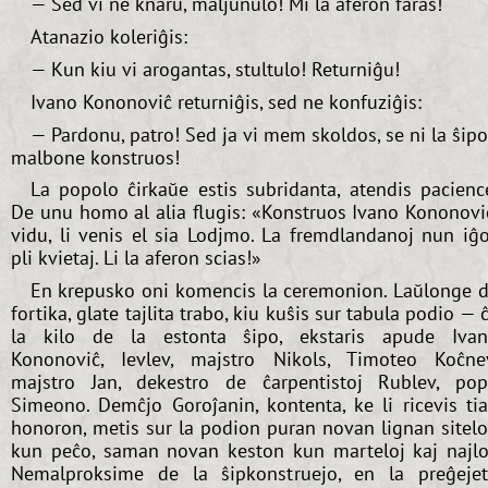
— Sed vi ne knaru, maljunulo! Mi la aferon faras!
Atanazio koleriĝis:
— Kun kiu vi arogantas, stultulo! Returniĝu!
Ivano Kononoviĉ returniĝis, sed ne konfuziĝis:
— Pardonu, patro! Sed ja vi mem skoldos, se ni la ŝip
malbone konstruos!
La popolo ĉirkaŭe estis subridanta, atendis pacienc
De unu homo al alia flugis: «Konstruos Ivano Kononovi
vidu, li venis el sia Lodjmo. La fremdlandanoj nun iĝ
pli kvietaj. Li la aferon scias!»
En krepusko oni komencis la ceremonion. Laŭlonge 
fortika, glate tajlita trabo, kiu kuŝis sur tabula podio — 
la kilo de la estonta ŝipo, ekstaris apude Iva
Kononoviĉ, Ievlev, majstro Nikols, Timoteo Koĉne
majstro Jan, dekestro de ĉarpentistoj Rublev, po
Simeono. Demĉjo Goroĵanin, kontenta, ke li ricevis ti
honoron, metis sur la podion puran novan lignan sitel
kun peĉo, saman novan keston kun marteloj kaj najlo
Nemalproksime de la ŝipkonstruejo, en la preĝeje