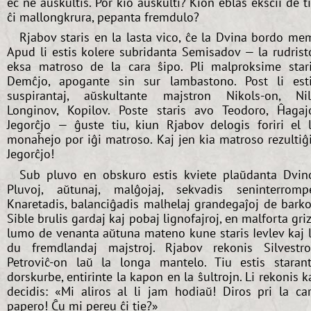
eĉ ne aŭskultis. Por kio aŭskulti? Kion eblas ekscii de t
ĉi mallongkrura, pepanta fremdulo?
Rjabov staris en la lasta vico, ĉe la Dvina bordo me
Apud li estis kolere subridanta Semisadov — la rudrist
eksa matroso de la cara ŝipo. Pli malproksime star
Demĉjo, apogante sin sur lambastono. Post li est
suspirantaj, aŭskultante majstron Nikols-on, Ni
Longinov, Kopilov. Poste staris avo Teodoro, Ĥagaj
Jegorĉjo — ĝuste tiu, kiun Rjabov delogis foriri el 
monaĥejo por iĝi matroso. Kaj jen kia matroso rezultiĝ
Jegorĉjo!
Sub pluvo en obskuro estis kviete plaŭdanta Dvin
Pluvoj, aŭtunaj, malĝojaj, sekvadis seninterromp
Knaretadis, balanciĝadis malhelaj grandegaĵoj de barko
Sible brulis gardaj kaj pobaj lignofajroj, en malforta gri
lumo de venanta aŭtuna mateno kune staris Ievlev kaj 
du fremdlandaj majstroj. Rjabov rekonis Silvestr
Petroviĉ-on laŭ la longa mantelo. Tiu estis staran
dorskurbe, entirinte la kapon en la ŝultrojn. Li rekonis k
decidis: «Mi aliros al li jam hodiaŭ! Diros pri la ca
papero! Ĉu mi pereu ĉi tie?»