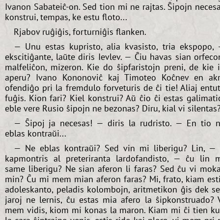
Ivanon Sabateiĉ-on. Sed tion mi ne rajtas. Ŝipojn neces
konstrui, tempas, ke estu floto...
Rjabov ruĝiĝis, forturniĝis flanken.
— Unu estas kupristo, alia kvasisto, tria ekspopo,
ekscitiĝante, laŭte diris Ievlev. — Ĉiu havas sian orfeco
malfeliĉon, mizeron. Kie do ŝipfaristojn preni, de kie i
aperu? Ivano Kononoviĉ kaj Timoteo Koĉnev en ak
ofendiĝo pri la fremdulo forveturis de ĉi tie! Aliaj entu
fuĝis. Kion fari? Kiel konstrui? Aŭ ĉio ĉi estas galimati
eble vere Rusio ŝipojn ne bezonas? Diru, kial vi silentas
— Ŝipoj ja necesas! — diris la rudristo. — En tio 
eblas kontraŭi...
— Ne eblas kontraŭi? Sed vin mi liberigu? Lin, — 
kapmontris al preteriranta lardofandisto, — ĉu lin 
same liberigu? Ne sian aferon li faras? Sed ĉu vi mok
min? Ĉu mi mem mian aferon faras? Mi, frato, kiam est
adoleskanto, peladis kolombojn, aritmetikon ĝis dek s
jaroj ne lernis, ĉu estas mia afero la ŝipkonstruado? 
mem vidis, kiom mi konas la maron. Kiam mi ĉi tien k