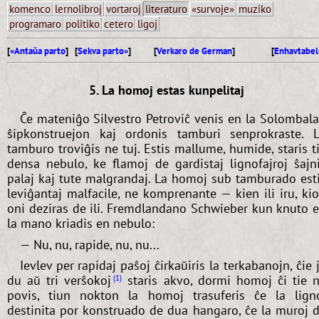
komenco
lernolibroj
vortaroj
literaturo
«survoje»
muziko
programaro
politiko
cetero
ligoj
[
«Antaŭa parto
] [
Sekva parto»
]
[
Verkaro de German
]
[
Enhavtabel
5. La homoj estas kunpelitaj
Ĉe mateniĝo Silvestro Petroviĉ venis en la Solombal
ŝipkonstruejon kaj ordonis tamburi senprokraste. 
tamburo troviĝis ne tuj. Estis mallume, humide, staris t
densa nebulo, ke flamoj de gardistaj lignofajroj ŝajn
palaj kaj tute malgrandaj. La homoj sub tamburado est
leviĝantaj malfacile, ne komprenante — kien ili iru, ki
oni deziras de ili. Fremdlandano Schwieber kun knuto 
la mano kriadis en nebulo:
— Nu, nu, rapide, nu, nu...
Ievlev per rapidaj paŝoj ĉirkaŭiris la terkabanojn, ĉie 
du aŭ tri verŝokoj
staris akvo, dormi homoj ĉi tie 
1
povis, tiun nokton la homoj trasuferis ĉe la lign
destinita por konstruado de dua hangaro, ĉe la muroj 