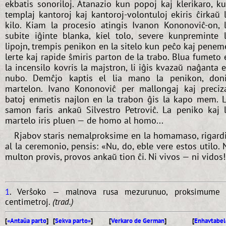
ekbatis sonoriloj. Atanazio kun popoj kaj klerikaro, k
templaj kantoroj kaj kantoroj-volontuloj ekiris ĉirkaŭ 
kilo. Kiam la procesio atingis Ivanon Kononoviĉ-on, l
subite iĝinte blanka, kiel tolo, severe kunpreminte 
lipojn, trempis penikon en la sitelo kun peĉo kaj penem
lerte kaj rapide ŝmiris parton de la trabo. Blua fumeto 
la incensilo kovris la majstron, li iĝis kvazaŭ naĝanta 
nubo. Demĉjo kaptis el lia mano la penikon, don
martelon. Ivano Kononoviĉ per mallongaj kaj preciz
batoj enmetis najlon en la trabon ĝis la kapo mem. 
samon faris ankaŭ Silvestro Petroviĉ. La peniko kaj 
martelo iris pluen — de homo al homo...
Rjabov staris nemalproksime en la homamaso, rigard
al la ceremonio, pensis: «Nu, do, eble vere estos utilo. 
multon provis, provos ankaŭ tion ĉi. Ni vivos — ni vidos
1
. Verŝoko — malnova rusa mezurunuo, proksimume
centimetroj.
(trad.)
[
«Antaŭa parto
] [
Sekva parto»
]
[
Verkaro de German
]
[
Enhavtabel