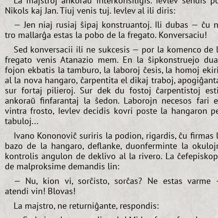
La majstroj ankoraŭ interkonsiliĝis. Ievlev sendis p
Nikols kaj Jan. Tiuj venis tuj. Ievlev al ili diris:
— Jen niaj rusiaj ŝipaj konstruantoj. Ili dubas — ĉu 
tro mallarĝa estas la pobo de la fregato. Konversaciu!
Sed konversacii ili ne sukcesis — por la komenco de 
fregato venis Atanazio mem. En la ŝipkonstruejo du
fojon ekbatis la tamburo, la laboroj ĉesis, la homoj ekir
al la nova hangaro, ĉarpentita el dikaj traboj, apogiĝant
sur fortaj pilieroj. Sur dek du fostoj ĉarpentistoj est
ankoraŭ finfarantaj la ŝedon. Laborojn necesos fari 
vintra frosto, Ievlev decidis kovri poste la hangaron p
tabuloj...
Ivano Kononoviĉ suriris la podion, rigardis, ĉu firmas 
bazo de la hangaro, deflanke, duonferminte la okuloj
kontrolis angulon de deklivo al la rivero. La ĉefepisko
de malproksime demandis lin:
— Nu, kion vi, sorĉisto, sorĉas? Ne estas varme
atendi vin! Blovas!
La majstro, ne returniĝante, respondis: