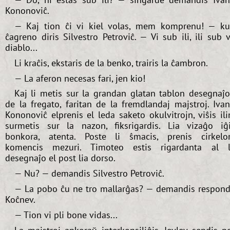
Kononoviĉ.
— Kaj tion ĉi vi kiel volas, mem komprenu! — k
ĉagreno diris Silvestro Petroviĉ. — Vi sub ili, ili sub v
diablo...
Li kraĉis, ekstaris de la benko, trairis la ĉambron.
— La aferon necesas fari, jen kio!
Kaj li metis sur la grandan glatan tablon desegnaĵ
de la fregato, faritan de la fremdlandaj majstroj. Iva
Kononoviĉ elprenis el leda saketo okulvitrojn, viŝis ili
surmetis sur la nazon, fiksrigardis. Lia vizaĝo iĝ
bonkora, atenta. Poste li ŝmacis, prenis cirkelo
komencis mezuri. Timoteo estis rigardanta al 
desegnaĵo el post lia dorso.
— Nu? — demandis Silvestro Petroviĉ.
— La pobo ĉu ne tro mallarĝas? — demandis respon
Koĉnev.
— Tion vi pli bone vidas...