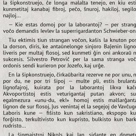
la ŝipkonstruejo, ĉe longa malalta tenejo, en kiu est
kunmetitaj kanabaj fibroj, peĉo, ŝnuroj, hakiloj, segilo
najloj...
— Kie estas domoj por la laborantoj? — per stran
voĉo demandis Ievlev la superrigardanton Schwieber-on
Tiu ektimis tiun strangan voĉon, kaŝis la knuton po
la dorson, diris, ke antaŭnelonge sinjoro Baĵenin lign
liveris per multaj flosoj, sed kunmeti ĝin oni ankoraŭ 
sukcesis. Silvestro Petroviĉ per la sama stranga vo
ordonis sendi kurieron por Jozefo, kaj urĝe.
En la ŝipkonstruejo, ĉirkaŭbarita rezerve ne por unu, 
por du, ne por tri ŝipoj — multe pli, estis brulant
lignofajroj, kuirata por la laborantoj likva kaĉ
Akvoportistoj estis veturigantaj putan akvon; s
egalmezura «unu-du, ek!» homoj estis malŝarĝant
lignon de sur flosoj, ĵus venintaj el la segejoj de Vavĉug
Laboris kune — fiŝisto kun sakristiano, ekspopo k
forĝisto, terkultivisto kun kupristo, bulkisto kun bar
rudristo...
La ŝipmajstroj Nikols kaj Jan, sidante en domet