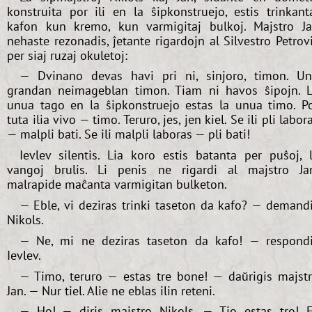
konstruita por ili en la ŝipkonstruejo, estis trinkant
kafon kun kremo, kun varmigitaj bulkoj. Majstro J
nehaste rezonadis, ĵetante rigardojn al Silvestro Petrov
per siaj ruzaj okuletoj:
— Dvinano devas havi pri ni, sinjoro, timon. U
grandan neimageblan timon. Tiam ni havos ŝipojn. 
unua tago en la ŝipkonstruejo estas la unua timo. P
tuta ilia vivo — timo. Teruro, jes, jen kiel. Se ili pli labor
— malpli bati. Se ili malpli laboras — pli bati!
Ievlev silentis. Lia koro estis batanta per puŝoj, 
vangoj brulis. Li penis ne rigardi al majstro Ja
malrapide maĉanta varmigitan bulketon.
— Eble, vi deziras trinki taseton da kafo? — demand
Nikols.
— Ne, mi ne deziras taseton da kafo! — respond
Ievlev.
— Timo, teruro — estas tre bone! — daŭrigis majst
Jan. — Nur tiel. Alie ne eblas ilin reteni.
— Ho! — diris majstro Nikols. — Tio estas tro! 