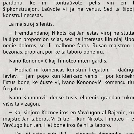
pardonu, ke mi kontraŭvole pelis vin en l
ŝipkonstruejon. Laŭvole vi ja ne venus. Sed la ŝipo
konstrui necesas.
La majstroj silentis.
— Fremdlandanoj Nikols kaj Jan estas viroj ne stulta
la ŝipan proporcion scias, sed ne interesas ilin niaj ŝipo
nenie doloros, se ili malbone faros. Rusan majstron 
bezonas, propran, por ke la laboro bone iru.
Ivano Kononoviĉ kaj Timoteo interrigardis.
— Hodiaŭ ni komencas konstrui fregaton, — daŭrig
Ievlev, — jam popo kun klerikaro venis — por konsekr
Estus bone, ke ĝuste vi, Ivano Kononoviĉ, komencu ti
fregaton.
Ivano Kononoviĉ dense tusis, elprenis grandan tuko
viŝis la vizaĝon.
— Kaj sinjoro Koĉnev iros en Vavĉugon al Baĵenin, k
majstro Jan laboros. Vi ĉi tie — kun Nikols, Timoteo — 
Vavĉugo kun Jan. Tiel bone iros ĉe ni la laboro.
— Do, ni estas sub ili? — singarde demandis Iva