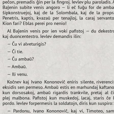
peĉon, premadis ĝin per la fingroj. Ievlev plu paroladis. 
Baĵenin subite venis angoro — li eĉ fuĝu for de amb
ŝipkonstruejoj, kaj de la Solombala, kaj de la propr
Penetris, kaptis, kvazaŭ per tenajloj, la caraj servanto
Kion fari? Eblas perei pro nenio!
Al Baĵenin venis por ien voki pafistoj — du dekestr
kaj duoncentestro. Ievlev demandis ilin:
— Ĉu vi alveturigis?
— Ĉi tie.
— Ĉu ambaŭ?
— Ambaŭ.
— Ili venu.
Koĉnev kaj Ivano Kononoviĉ eniris silente, riverenci
eksidis sen permeso. Ambaŭ estis en marhundaj kaftano
kun dorsosakoj, ambaŭ rigardis trankvile, pretaj al ĉ
plej malbona. Pafistoj kun muskedoj, lacaj, staris ĉe 
pordo. Ievlev forpermesis la soldatojn, diris kun suspiro:
— Pardonu, Ivano Kononoviĉ, kaj vi, Timoteo, sa