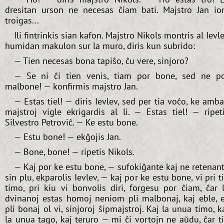
dresitan urson ne necesas ĉiam bati. Majstro Jan i
troigas...
Ili fintrinkis sian kafon. Majstro Nikols montris al Ievl
humidan makulon sur la muro, diris kun subrido:
— Tien necesas bona tapiŝo, ĉu vere, sinjoro?
— Se ni ĉi tien venis, tiam por bone, sed ne p
malbone! — konfirmis majstro Jan.
— Estas tiel! — diris Ievlev, sed per tia voĉo, ke amb
majstroj vigle ekrigardis al li. — Estas tiel! — ripet
Silvestro Petroviĉ. — Ke estu bone.
— Estu bone! — ekĝojis Jan.
— Bone, bone! — ripetis Nikols.
— Kaj por ke estu bone, — sufokiĝante kaj ne retenan
sin plu, ekparolis Ievlev, — kaj por ke estu bone, vi pri t
timo, pri kiu vi bonvolis diri, forgesu por ĉiam, ĉar 
dvinanoj estas homoj neniom pli malbonaj, kaj eble, 
pli bonaj ol vi, sinjoroj ŝipmajstroj. Kaj la unua timo, k
la unua tago, kaj teruro — mi ĉi vortojn ne aŭdu, ĉar t