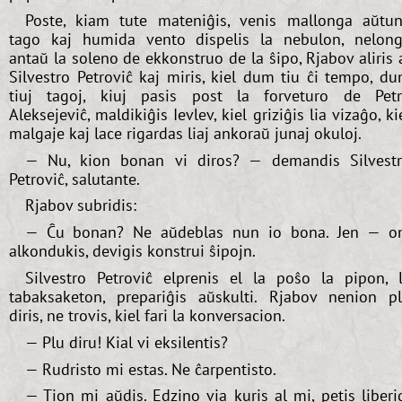
Poste, kiam tute mateniĝis, venis mallonga aŭtu
tago kaj humida vento dispelis la nebulon, nelon
antaŭ la soleno de ekkonstruo de la ŝipo, Rjabov aliris 
Silvestro Petroviĉ kaj miris, kiel dum tiu ĉi tempo, d
tiuj tagoj, kiuj pasis post la forveturo de Pet
Aleksejeviĉ, maldikiĝis Ievlev, kiel griziĝis lia vizaĝo, ki
malgaje kaj lace rigardas liaj ankoraŭ junaj okuloj.
— Nu, kion bonan vi diros? — demandis Silvest
Petroviĉ, salutante.
Rjabov subridis:
— Ĉu bonan? Ne aŭdeblas nun io bona. Jen — o
alkondukis, devigis konstrui ŝipojn.
Silvestro Petroviĉ elprenis el la poŝo la pipon, 
tabaksaketon, prepariĝis aŭskulti. Rjabov nenion p
diris, ne trovis, kiel fari la konversacion.
— Plu diru! Kial vi eksilentis?
— Rudristo mi estas. Ne ĉarpentisto.
— Tion mi aŭdis. Edzino via kuris al mi, petis liberi