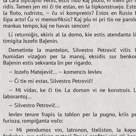
la cara ŝiptrajno venis, estis rido kaj ploro, vi mem pri 
ridis. Tamen jen mi ĉi tie estas, en la ŝipkonstruejo. Est
la floto, rudristo, — ĉu vi komprenis? Estos en Rusio 
ŝipa arto! Ĉu vi memorfiksis? Kaj plu ni pri tio ne parol
mankas tempo, kaj ne havas sencon!
Li returniĝis, ekiris al la domo, kie estis atendanta l
timigita Jozefo Baĵenin.
Demetinte la mantelon, Silvestro Petroviĉ viŝis 
humidan vizaĝon per la manoj, eksidis sur benko
Baĵenin estis sekvanta lin per rigardo.
— Jozefo Matejeviĉ... — komencis Ievlev.
— Ĉi tie mi estas, Silvestro Petroviĉ!
— Mi vidas, ke ĉi tie. La domon vi ne konstruis. 
laborantoj...
— Silvestro Petroviĉ...
Ievlev terure frapis la tablon per la pugno, kriis p
furioza, rompiĝanta voĉo:
— Mi pendumos vin, latronon, ŝteliston, la kap