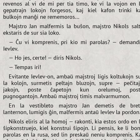
revenos al vi de mi per tia timo, ke vi la vojon en 
gepatrajn lokojn forgesos, kaj kiel kafon trinki k
bulkojn manĝi ne rememoros...
Majstro Jan malfermis la buŝon, majstro Nikols sal
ekstaris de sur sia loko.
— Ĉu vi komprenis, pri kio mi parolas? — demand
Ievlev.
— Ho jes, certe! — diris Nikols.
— Tempas iri!
Evitante Ievlev-on, ambaŭ majstroj ligis koltukojn s
la kolojn, surmetis peltajn bluzojn, supre — peĉita
jakojn, poste ĉapetojn kun orelumoj, post
pugnogantojn. Ambaŭ majstroj timis malvarmumon.
En la vestibleto majstro Jan demetis de bre
lanternon, lumigis ĝin, malfermis antaŭ Ievlev la pordon
Nikols eliris al la homoj — rakonti, kia estos ordo en 
ŝipkonstruejo, kiel konstrui ŝipojn. Li pensis, ke li bo
parolas en la rusa, sed lin preskaŭ neniu komprenis. K