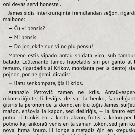
oni devas servi honeste...
James sidis interkruriginte fremdlandan seĝon, rigard
malbone:
— Ĉu vi pensis?
— Mi pensis.
— Do jen, ekde nun vi ne plu pensu!
Matene estis vipado antaŭ soldata vico, sub tambu
batado. Leŭtenanto James frapetadis sin per ganto al 
femuro, rigardadis al Krikov, mordanta per la dentoj si
pojnon, por ne ĝemi, diradis:
— Batu senkompate, ĝis li krios.
Atanazio Petroviĉ tamen ne kriis. Antaŭvesper
rekonsciiĝinte, li leviĝis de sur la benko, ŝanceliĝan
ĝisiris la peronon de la domo, en kiu loĝis James, surĵet
maŝon, enŝovis la kapon, sed deŝiriĝis, — la ŝnuro est
putra. Li trinkis en la korto akvon, frotis la kolon per 
polmo kaj ankoraŭ venis en la saman lokon, sed jam k
nova, firma ŝnuro. Li longe almetadis ĝin en krepusk