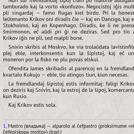
Nun sur fremdlandaj ŝipoj ĉiam pli malofte aŭdiĝad
tamburado kaj la vorto «konfuzo». Negocistoj iĝis mul
pli singardaj — famo flugas kiel birdo. Pri la hones
leŭtenanto Krikov oni diradis ĉie — kaj en Dancigo, kaj 
Stokholmo, kaj en Kopenhago. Diradis, ke li ne pren
ŝmirmonon, eĉ aŭdi pri ĝi ne deziras. Sed pro tio 
Krikov iĝis ne pli, sed malpli bone.
Snivin skribis al Moskvo, ke via trolaŭdata lavistinfil
plej eble, interkonsentis kun la ŝipistoj, kaj eĉ u
moneron por la fisko ne plu povas elskui.
Ofendita James skribadis al parencoj en la fremdlan
kvartalo Kukujo — eble, tio atingos tiun, kiun necesas.
La fremdlandaj ŝipistoj estis informitaj: faligi Kriko
on deziris kaj Snivin, kaj la estroj de la ŝipoj, komercant
kun Rusio.
Kaj Krikov estis sola.
1
. Mastro (владыка) — alparolo al ĉefpastro (proksimume «v
ĉefepiskopa moŝto»)
(trad.)