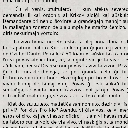
en la okuloj brilis larmoj.
— Ĉu vi venis, stultuleto? — kun afekta severe
demandis li kaj ordonis al Krikov sidiĝi kaj aŭskult
Demandante pri nenio, ŝovinte la grandegajn manojn s
la mallarĝan zoneton de sia simpla hejmfarita ĉemizo, 
diris nekutimajn vortojn:
— La vivo homa, nepeto, estas la plej bona donaco 
la prapatrino naturo. Kun kio kompari ĝojon legi verso
de Ovidio, Danto, Petrarko? Aŭ kiam vi aŭskultas kanto
ĉu vi povas atenci tion, ke, seniginte sin je la vivo, ĉe
aŭdi, vidi, pensi? Diverse oni povas travivi la vivon. Pov
ĝi esti mirakle belega, se por granda celo ĝi tu
forbrulos dum unu horo. Ekzemplojn pri tio vi trovos 
vivpriskriboj de famaj viroj. Povas ĝi esti ankaŭ tu
sentaŭga, se vanta homo travivos cent jarojn. Povas 
esti ankaŭ malutilega, se vivas sur la tero malbonulo.
Kial do, stultuleto, malfeliĉa samnomulo, deziris vi fa
pri vi? Por kiu? Pro kio? Atendu, vi ĝisvivos, ke vi m
estos oficiro, kaj se vi estas oficiro — tiam vi havas mul
da laboro sur la vojo de via vivo, vi naskiĝis al la mon
ne malforta, vi devas vivi kaj ne kaŝiĝi de la destini