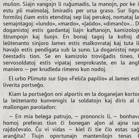
muŝon. Siajn vangojn li ruĝumadis, la manojn, por ke i
estu pli malmolaj, ŝmiradis per ursa graso. Sur lign
formiloj ĉiam estis etenditaj sep liaj perukoj, nomataj l
semajntagoj: «lundo», «mardo», «ĵaŭdo», «dimanĉo»... 
doganistoj estis gardantaj liajn kaftanojn, kamizoloj
ŝtrumpojn kaj ŝuojn. En bonaj tagoj la kofroj 
leŭtenanto sinjoro James estis malkovrataj kaj tuta l
havaĵo estis pendigata sub la suno. La doganistoj nep
ĉeestadis tion. Se en kamizolo troviĝadis tineo, 
servosoldatoj estis vipataj senprokraste, en la ang
maniero — per krudleda rimeno kun nodoj.
El urbo Plimuto sur ŝipo «Feliĉa papilio» al James est
liverita portseĝo.
Kiam la portseĝon oni alportis en la doganejan korto
la leŭtenanto kunvenigis la soldatojn kaj diris al i
mallongan paroladon:
— En mia belega patrujo, — prononcis li, — bonhav
homoj preferas tiun ĉi bonegan aĵon al ajna ra
rajdoĉevalo. Ĉu vi vidas — kiel ĉi tie ĉio estas sa
aranĝita? Tiujn oportunajn mantenilojn tenas 