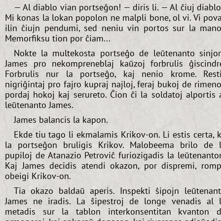
— Al diablo vian portseĝon! — diris li. — Al ĉiuj diablo
Mi konas la lokan popolon ne malpli bone, ol vi. Vi pov
ilin ĉiujn pendumi, sed neniu vin portos sur la mano
Memorfiksu tion por ĉiam...
Nokte la multekosta portseĝo de leŭtenanto sinjo
James pro nekompreneblaj kaŭzoj forbrulis ĝiscindr
Forbrulis nur la portseĝo, kaj nenio krome. Rest
nigriĝintaj pro fajro kupraj najloj, feraj bukoj de rimeno
pordaj hokoj kaj serureto. Ĉion ĉi la soldatoj alportis 
leŭtenanto James.
James balancis la kapon.
Ekde tiu tago li ekmalamis Krikov-on. Li estis certa, 
la portseĝon bruligis Krikov. Malobeema brilo de 
pupiloj de Atanazio Petroviĉ furiozigadis la leŭtenanto
Kaj James decidis atendi okazon, por dispremi, romp
obeigi Krikov-on.
Tia okazo baldaŭ aperis. Inspekti ŝipojn leŭtenan
James ne iradis. La ŝipestroj de longe venadis al l
metadis sur la tablon interkonsentitan kvanton 