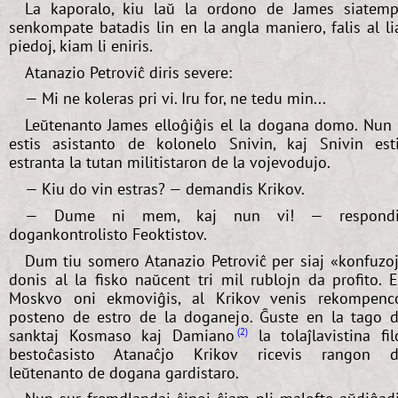
La kaporalo, kiu laŭ la ordono de James siatem
senkompate batadis lin en la angla maniero, falis al li
piedoj, kiam li eniris.
Atanazio Petroviĉ diris severe:
— Mi ne koleras pri vi. Iru for, ne tedu min...
Leŭtenanto James elloĝiĝis el la dogana domo. Nun 
estis asistanto de kolonelo Snivin, kaj Snivin est
estranta la tutan militistaron de la vojevodujo.
— Kiu do vin estras? — demandis Krikov.
— Dume ni mem, kaj nun vi! — respondi
dogankontrolisto Feoktistov.
Dum tiu somero Atanazio Petroviĉ per siaj «konfuzo
donis al la fisko naŭcent tri mil rublojn da profito. 
Moskvo oni ekmoviĝis, al Krikov venis rekompenc
posteno de estro de la doganejo. Ĝuste en la tago 
sanktaj Kosmaso kaj Damiano
la tolaĵlavistina fil
2
bestoĉasisto Atanaĉjo Krikov ricevis rangon 
leŭtenanto de dogana gardistaro.