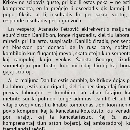
Krikov ne scipovis ĝuste, pri kio li estas peka — ne est
komprenanta, en la preĝejo li oscedadis ĝis larmoj. 
popo, fiksita al li, insultadis lin per sakraj vortoj, 
responde insultadis per pigra voĉo.
En vesperoj Atanazio Petroviĉ ekfrekventis maljun
eburĉiziston Daniliĉ-on, longe rigardadis, kiel tiu labora
miradis pri lia arto, suspiradis. Daniliĉ ĉizadis, por sen
en Moskvon por donacoj de la rusa caro, noĉita
kombilojn kun flugantaj mevoj, skatoletojn kun serpent
kaj rampuloj, kiujn venkas Sankta Georgo, ĉizad
surmetaĵojn por fustoj kun mirindaj birdoj kaj bon
gajaj sciuroj...
Al la maljuna Daniliĉ estis agrable, ke Krikov ĝojas p
lia laboro, estis gaje rigardi, kiel tiu per singardaj fingr
prenas laboraĵon — kombilon aŭ alian faraĵon ka
metinte sur la polmon, longe admiras. Daniliĉ el sub 
vilaj brovoj vidis: tiu knabo komprenas tion, kion neni
povis kompreni kaj la kancelaria kolektisto, kiu venad
por faraĵoj, kaj la kancelariestro. Kaj ĉu est
komprenantaj tiun arton bojaroj, kaj ambasadoroj, k
fremdlandaj reĝoj?