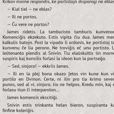
Krikov morne respondis, ke portistojn disponigi ne eblas
— Kial tiel — ne eblas?
— Ili ne portos.
— Ĉu vere ne portos?
James ridetis. La tamburisto tamburis kunveno
Komenciĝis ekzekuto. Estis vipita ĉiu dua. James m
kalkulis batojn. Post la vipado li ordonis, ke portistoj t
kunvenu ĉe lia perono. Ne troviĝis eĉ unu portisto. 
leŭtenanto plendis al Snivin. Tiu elaŭskultis lin morn
suspiris kaj konsilis forlasi la ideon kun la portseĝo.
— Sed, sinjoro! — ekkriis James.
— Ili en la plej bona okazo ĵetos vin kune kun v
portilo en Dvinon. Certe, ni ilin pro tia krimo seve
punos, sed al vi, sinjoro, tio ne helpos. Kredu min, kaj 
forlasu tiun ĉi interparolon...
James komencis ekscitiĝi.
Snivin estis trinkanta helan bieron, suspiranta k
finfine koleriĝis.