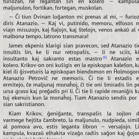
furiozan, ne regantan sin en kolero — kampul
maljunulon, fortikan, fortegan, muskolan.
— Ĉi tiun Dvinan loĝanton mi prenas al mi, — furio
diris Atanazio. — Kaj vi, putinido, memoru, elfosos 
viajn misuzojn, kaj fiaĵojn, kaj ŝtelojn, venos ankaŭ al 
malbona tempo, latrono transmara!
James ekpenis klarigi sian pravecon, sed Atanazio ti
insultis lin, ke li nur retropaŝis, — li ne sciis, k
insultanto kaj sakranto estas mastro
Atanazio e
1
kolero. Krikov-on oni kuŝigis en la episkopan kaleŝon, k
kiel ili ĝisveturis la episkopan biendomon en Ĥolmogor
Atanazio Petroviĉ ne memoris. Ĉi tie li estadis 
ermitejo, ĉe maljunaj monaĥoj, ĉi tie oni ŝmiradis lin p
ursa graso kaj preĝadis pri li. Ĉi tie li rapide resaniĝis k
tuj ekenuis kun la monaĥoj. Tiam Atanazio sendis por 
sian sakristianon.
Kiam Krikov, ĝeniĝante, transpaŝis la sojlon 
varmege hejtita ĉambreto, la maljunulo, nudpieda, simi
al pomora avo, estis leganta libron — versaĵojn. L
kampula, kvazaŭ elhakita vizaĝo radiis saĝon kaj ĝojo