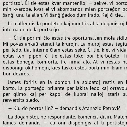
portistoj. Ĉi tie estas kvar manteniloj — sekve, vi port
min kvarope. Kvar el vi akompanos mian portseĝon p
ŝanĝi unu la alian. Vi ŝanĝiĝados dum irado. Kaj ĉi tie...
Li malfermis la pordeton kaj montris al la doganistoj 
internaĵon de la portseĝo:
— Ĉi tie por mi ĉio estas tre oportuna. Jen mola sidil
Mi povas ankaŭ etendi la krurojn. La muroj estas tegit
per ledo, tial interne ĉiam estas seke. Ĉi tie, kiel vi vida
eblas teni pipon, ĉi tie estas loko por bierbotelo. T
estas bonega, komforta, tre firma aĵo. Al vi restas n
disponigi ok homojn, kies tasko estos porti min, kiam 
tion deziros...
James foriris en la domon. La soldatoj restis en 
korto. La portseĝo, brilante per lakita ledo kaj ortavol
per glimo kaj per kapoj de kupraj najloj, staris s
renversita sledo.
— Kiu do portos lin? — demandis Atanazio Petroviĉ.
La doganistoj, ne respondante, komencis disiri. Mate
James demandis — ĉu oni disponigis al li portistoj