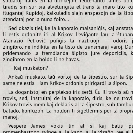
soldatoj iradis en la drinkejon, leŭtenanto James dol
tiradis sin sur sia alveturigita el trans la maro lito k
flugantaj Kupidoj, kalkuladis siajn enspezojn de la ŝipo
atendataj por la nuna foiro...
Sed okazis tiel, ke la kaporalo malsaniĝis, kaj anstat
li estis ordonite iri al Krikov. Leviĝante laŭ la ŝtupar
Atanazio Petroviĉ pufigis la naztruojn — odoris 
zingibro, ne indikita en la listo de transmaraj varoj. D
pridemando la fremdlanda ŝipisto ĵure depoziciis, 
zingibron en la holdo li ne havas.
— Kaj muskaton?
Ankaŭ muskato, laŭ vortoj de la ŝipestro, sur la ŝi
same ne estis. Tiam Krikov ordonis pririgardi la ŝipon.
La doganistoj en perplekso iris serĉi. Ĉu ili trovis aŭ 
trovis, sed, instruitaj de la kaporalo, diris, ke ne trovi
Krikov trovis mem kaj deklaris al la ŝipestro, sub tambu
batado, konfuzon. La holdon li sigelfermis per la propr
manoj.
Vespere James vokis lin al si kaj batis pe
promenbastono svinge al la kapo, al la vizaĝo, ree al 