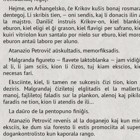
Hejme, en Arĥangelsko, ĉe Krikov kuŝis bonaj rosmar
dentegoj. Li skribis tien, — oni sendis, kaj li donacis ilin 
la majstro. Daniliĉ instruis Krikov-on, kiel blanki
eburon, kiel eligi el ĝi grason, kiel flavigi per safrano, ki
kuiri vitriolon kun santalo por nielo sur eburo, kiel mor
eburon antaŭ laboro per aluno.
Atanazio Petroviĉ aŭskultadis, memorfiksadis.
Malgranda figureto — flavete laktoblanka — jam vidiĝ
al li, li jam sciis, kion li ĉizos, tuj kiam ekscios, ki
necesas fari.
Eksciinte, kiel, li tamen ne sukcesis ĉizi tion, kion 
deziris. Malgrandaj ĉiziletoj elglitadis el la mallert
manoj, fajliletoj faladis sur la plankon, alenoj kaj pikil
faradis ne tion, kion li atendis de ili...
La daŭro de la pentopuno finiĝis.
Atanazio Petroviĉ revenis al la doganejo kaj kun mi
eksciis, ke dum sia foresto li estis promociita al supe
dogankontrolisto kun kaporala rango.