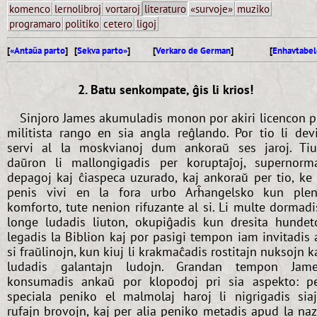
komenco
lernolibroj
vortaroj
literaturo
«survoje»
muziko
programaro
politiko
cetero
ligoj
[
«Antaŭa parto
] [
Sekva parto»
]
[
Verkaro de German
]
[
Enhavtabel
2. Batu senkompate, ĝis li krios!
Sinjoro James akumuladis monon por akiri licencon p
militista rango en sia angla reĝlando. Por tio li dev
servi al la moskvianoj dum ankoraŭ ses jaroj. Ti
daŭron li mallongigadis per koruptaĵoj, supernorm
depagoj kaj ĉiaspeca uzurado, kaj ankoraŭ per tio, ke 
penis vivi en la fora urbo Arĥangelsko kun ple
komforto, tute nenion rifuzante al si. Li multe dormadi
longe ludadis liuton, okupiĝadis kun dresita hundet
legadis la Biblion kaj por pasigi tempon iam invitadis 
si fraŭlinojn, kun kiuj li krakmaĉadis rostitajn nuksojn k
ludadis galantajn ludojn. Grandan tempon Jam
konsumadis ankaŭ por klopodoj pri sia aspekto: p
speciala peniko el malmolaj haroj li nigrigadis sia
rufajn brovojn, kaj per alia peniko metadis apud la na