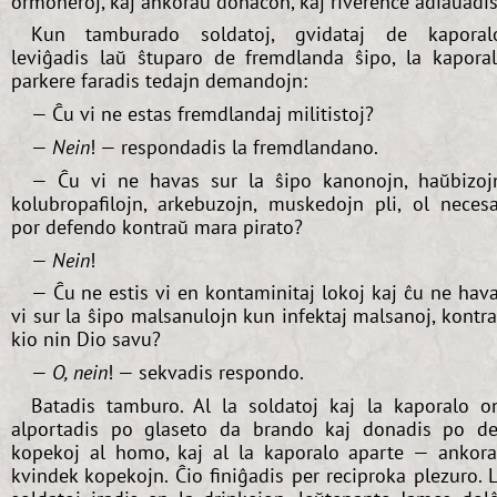
ormoneroj, kaj ankoraŭ donacon, kaj riverence adiaŭadis
Kun tamburado soldatoj, gvidataj de kaporal
leviĝadis laŭ ŝtuparo de fremdlanda ŝipo, la kapora
parkere faradis tedajn demandojn:
— Ĉu vi ne estas fremdlandaj militistoj?
—
Nein
! — respondadis la fremdlandano.
— Ĉu vi ne havas sur la ŝipo kanonojn, haŭbizoj
kolubropafilojn, arkebuzojn, muskedojn pli, ol neces
por defendo kontraŭ mara pirato?
—
Nein
!
— Ĉu ne estis vi en kontaminitaj lokoj kaj ĉu ne hav
vi sur la ŝipo malsanulojn kun infektaj malsanoj, kontr
kio nin Dio savu?
—
O, nein
! — sekvadis respondo.
Batadis tamburo. Al la soldatoj kaj la kaporalo o
alportadis po glaseto da brando kaj donadis po d
kopekoj al homo, kaj al la kaporalo aparte — ankor
kvindek kopekojn. Ĉio finiĝadis per reciproka plezuro. 