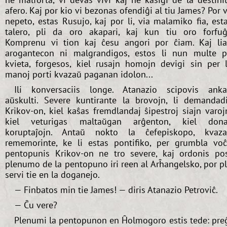
afero. Kaj por kio vi bezonas ofendiĝi al tiu James? Por v
nepeto, estas Rusujo, kaj por li, via malamiko fia, est
talero, pli da oro akapari, kaj kun tiu oro forfuĝ
Komprenu vi tion kaj ĉesu angori por ĉiam. Kaj li
arogantecon ni malgrandigos, estos li nun multe p
kvieta, forgesos, kiel rusajn homojn devigi sin per 
manoj porti kvazaŭ paganan idolon...
Ili konversaciis longe. Atanazio scipovis ank
aŭskulti. Severe kuntirante la brovojn, li demandad
Krikov-on, kiel kaŝas fremdlandaj ŝipestroj siajn varoj
kiel veturigas maltaŭgan arĝenton, kiel don
koruptaĵojn. Antaŭ nokto la ĉefepiskopo, kvaz
rememorinte, ke li estas pontifiko, per grumbla vo
pentopunis Krikov-on ne tro severe, kaj ordonis po
plenumo de la pentopuno iri reen al Arĥangelsko, por p
servi tie en la doganejo.
— Finbatos min tie James! — diris Atanazio Petroviĉ.
— Ĉu vere?
Plenumi la pentopunon en Ĥolmogoro estis tede: pre