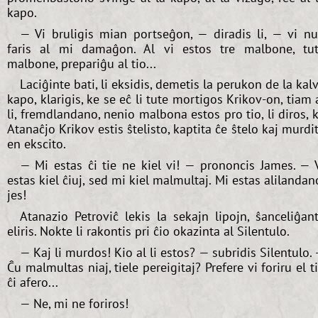
kapo.
— Vi bruligis mian portseĝon, — diradis li, — vi n
faris al mi damaĝon. Al vi estos tre malbone, tu
malbone, prepariĝu al tio...
Laciĝinte bati, li eksidis, demetis la perukon de la kal
kapo, klarigis, ke se eĉ li tute mortigos Krikov-on, tiam 
li, fremdlandano, nenio malbona estos pro tio, li diros, 
Atanaĉjo Krikov estis ŝtelisto, kaptita ĉe ŝtelo kaj murdi
en ekscito.
— Mi estas ĉi tie ne kiel vi! — prononcis James. — 
estas kiel ĉiuj, sed mi kiel malmultaj. Mi estas alilandan
jes!
Atanazio Petroviĉ lekis la sekajn lipojn, ŝanceliĝan
eliris. Nokte li rakontis pri ĉio okazinta al Silentulo.
— Kaj li murdos! Kio al li estos? — subridis Silentulo.
Ĉu malmultas niaj, tiele pereigitaj? Prefere vi foriru el t
ĉi afero...
— Ne, mi ne foriros!