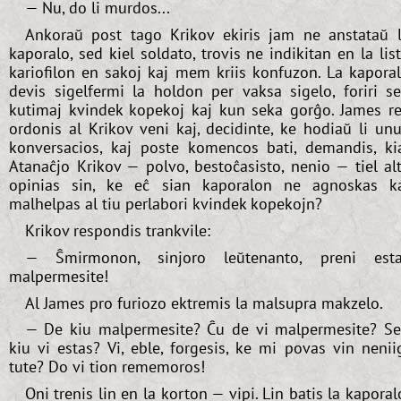
— Nu, do li murdos...
Ankoraŭ post tago Krikov ekiris jam ne anstataŭ 
kaporalo, sed kiel soldato, trovis ne indikitan en la lis
kariofilon en sakoj kaj mem kriis konfuzon. La kapora
devis sigelfermi la holdon per vaksa sigelo, foriri s
kutimaj kvindek kopekoj kaj kun seka gorĝo. James r
ordonis al Krikov veni kaj, decidinte, ke hodiaŭ li un
konversacios, kaj poste komencos bati, demandis, ki
Atanaĉjo Krikov — polvo, bestoĉasisto, nenio — tiel al
opinias sin, ke eĉ sian kaporalon ne agnoskas k
malhelpas al tiu perlabori kvindek kopekojn?
Krikov respondis trankvile:
— Ŝmirmonon, sinjoro leŭtenanto, preni est
malpermesite!
Al James pro furiozo ektremis la malsupra makzelo.
— De kiu malpermesite? Ĉu de vi malpermesite? S
kiu vi estas? Vi, eble, forgesis, ke mi povas vin nenii
tute? Do vi tion rememoros!
Oni trenis lin en la korton — vipi. Lin batis la kaporal