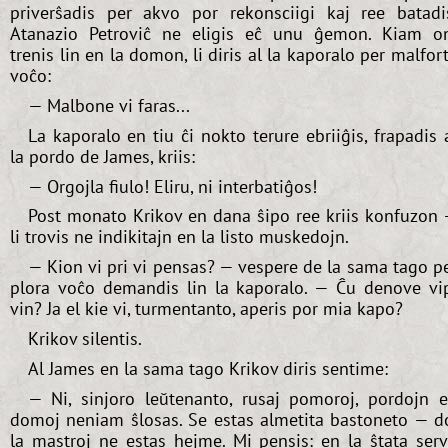
priverŝadis per akvo por rekonsciigi kaj ree batadi
Atanazio Petroviĉ ne eligis eĉ unu ĝemon. Kiam o
trenis lin en la domon, li diris al la kaporalo per malfor
voĉo:
— Malbone vi faras...
La kaporalo en tiu ĉi nokto terure ebriiĝis, frapadis 
la pordo de James, kriis:
— Orgojla fiulo! Eliru, ni interbatiĝos!
Post monato Krikov en dana ŝipo ree kriis konfuzon
li trovis ne indikitajn en la listo muskedojn.
— Kion vi pri vi pensas? — vespere de la sama tago p
plora voĉo demandis lin la kaporalo. — Ĉu denove vi
vin? Ja el kie vi, turmentanto, aperis por mia kapo?
Krikov silentis.
Al James en la sama tago Krikov diris sentime:
— Ni, sinjoro leŭtenanto, rusaj pomoroj, pordojn 
domoj neniam ŝlosas. Se estas almetita bastoneto — d
la mastroj ne estas hejme. Mi pensis: en la ŝtata ser