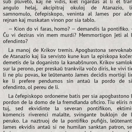
sub pluveto, kaj ne vidis, kiel rigardas al li el tra
angulo helaj, akcipitraj okuloj de Atanazio, l
samnomulo, ĉefepiskopo, veninta al James por aĉe
rejnan kaj muskatan vinon por sia tablo.
— Kion do vi faras, homo? — demandis la pontifiko.
Ĉu vi deziras vin mem murdi? Memmortigon ĵeti al 
ofendinto?
La manoj de Krikov tremis. Apogbastona servokna
de Atanazio kaj lia servisto kune kun la episkopa koĉe
demetis de la doganisto la kanabŝnuron. Krikov samlo
sur la perono, per preskaŭ trankvila voĉo diris, ke vivi ti
li ne plu povas, ke leŭtenanto James decidis mortigi li
ke li prefere pendumos sin antaŭ la pordo de s
ofendinto, ol pereu de li.
La ĉefepiskopo ordoneme batis per sia apogbastono 
pordon de la domo de la fremdlanda oficiro. Tiu eliris 
tuj, sed ekvidinte la severan pontifikon, ektimi
komencis riverenci malalte, svingante buklojn de 
peruko. La naztruoj de la pontifiko pufiĝis, leŭtenan
James ekvidis antaŭ si ne humilan sanktan patron, s