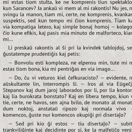
mi estas tiom stulta, ke ne komprenis tiun spektakl
kun Sarancev? Ja ankaŭ vi mem al mi rakontis! Nu jes, 
svingu la manon, tiam mi, certe, ne komprenis, kvank
suspektis, sed kun tempo mi ĉion komprenis. Tiam k
via kompatiga letero, kaj simple bonaj homoj — kolego
ĉio kune efikis, kaj pasis mia minuto de malforteco, ki
mi...
Li preskaŭ rakontis al ŝi pri la kvindek tablojdoj, s
ĝustatempe prudentiĝis kaj petis:
— Bonvolu esti kompleza, ne elpensu min, tute mi 
estas tiom bona, kia mi pentriĝas en via imago...
— Do, ĉu vi veturos kiel ĉefkuracisto? — evidente, 
aŭskultante lin, interrompis ŝi. — Iros al via Eŭgeĉ
Stepanov kaj dum jaroj laborados por li, por lia konto
kaj lia burokrata bonstato? Kaj en libera tempo, kiun 
tie, certe, ne havos, sen ajna brilo, de monato al mona
dum noktoj, anstataŭ ripozo kaj normala vivo
komencos, ĝuste nur komencos okupiĝi pri disertaĵo?
— Sed pri kio ĝi estos — tiu disertaĵo? — subi
trankviliĝinte kaj decidinte por si, ke la malfeliĉo veni