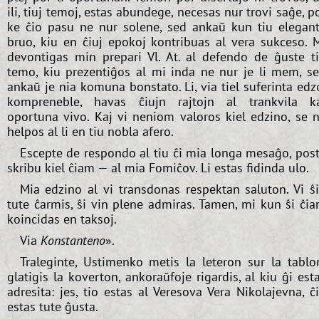
ili, tiuj temoj, estas abundege, necesas nur trovi saĝe, p
ke ĉio pasu ne nur solene, sed ankaŭ kun tiu elegan
bruo, kiu en ĉiuj epokoj kontribuas al vera sukceso. 
devontigas min prepari Vl. At. al defendo de ĝuste t
temo, kiu prezentiĝos al mi inda ne nur je li mem, s
ankaŭ je nia komuna bonstato. Li, via tiel suferinta edz
kompreneble, havas ĉiujn rajtojn al trankvila k
oportuna vivo. Kaj vi neniom valoros kiel edzino, se 
helpos al li en tiu nobla afero.
Escepte de respondo al tiu ĉi mia longa mesaĝo, pos
skribu kiel ĉiam — al mia Fomiĉov. Li estas fidinda ulo.
Mia edzino al vi transdonas respektan saluton. Vi ŝ
tute ĉarmis, ŝi vin plene admiras. Tamen, mi kun ŝi ĉi
koincidas en taksoj.
Via
Konstanteno
».
Traleginte, Ustimenko metis la leteron sur la tablo
glatigis la koverton, ankoraŭfoje rigardis, al kiu ĝi est
adresita: jes, tio estas al Veresova Vera Nikolajevna, ĉ
estas tute ĝusta.