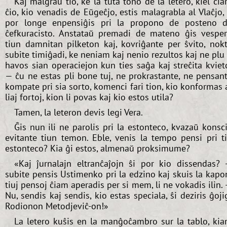
Kaj malgraŭ tio, ke la tuta tono de la letero, kiel ĉi
ĉio, kio venadis de Eŭgeĉjo, estis malagrabla al Vlaĉjo, 
por longe enpensiĝis pri la propono de posteno 
ĉefkuracisto. Anstataŭ premadi de mateno ĝis vespe
tiun damnitan pilketon kaj, kovriĝante per ŝvito, nok
subite timiĝadi, ke neniam kaj nenio rezultos kaj ne plu 
havos sian operaciejon kun ties saĝa kaj streĉita kviet
— ĉu ne estas pli bone tuj, ne prokrastante, ne pensan
kompate pri sia sorto, komenci fari tion, kio konformas 
liaj fortoj, kion li povas kaj kio estos utila?
Tamen, la leteron devis legi Vera.
Ĝis nun ili ne parolis pri la estonteco, kvazaŭ konsc
evitante tiun temon. Eble, venis la tempo pensi pri t
estonteco? Kia ĝi estos, almenaŭ proksimume?
«Kaj ĵurnalajn eltranĉaĵojn ŝi por kio dissendas?
subite pensis Ustimenko pri la edzino kaj skuis la kapo
tiuj pensoj ĉiam aperadis per si mem, li ne vokadis ilin.
Nu, sendis kaj sendis, kio estas speciala, ŝi deziris ĝoji
Rodionon Metodjeviĉ-on!»
La letero kuŝis en la manĝoĉambro sur la tablo, ki