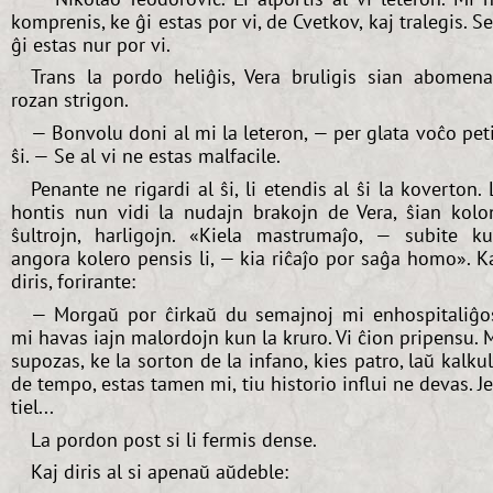
komprenis, ke ĝi estas por vi, de Cvetkov, kaj tralegis. S
ĝi estas nur por vi.
Trans la pordo heliĝis, Vera bruligis sian abomen
rozan strigon.
— Bonvolu doni al mi la leteron, — per glata voĉo pet
ŝi. — Se al vi ne estas malfacile.
Penante ne rigardi al ŝi, li etendis al ŝi la koverton. 
hontis nun vidi la nudajn brakojn de Vera, ŝian kolo
ŝultrojn, harligojn. «Kiela mastrumaĵo, — subite k
angora kolero pensis li, — kia riĉaĵo por saĝa homo». K
diris, forirante:
— Morgaŭ por ĉirkaŭ du semajnoj mi enhospitaliĝo
mi havas iajn malordojn kun la kruro. Vi ĉion pripensu. 
supozas, ke la sorton de la infano, kies patro, laŭ kalku
de tempo, estas tamen mi, tiu historio influi ne devas. J
tiel...
La pordon post si li fermis dense.
Kaj diris al si apenaŭ aŭdeble: