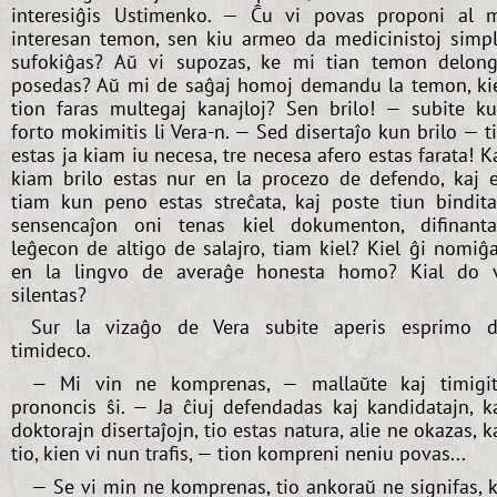
interesiĝis Ustimenko. — Ĉu vi povas proponi al 
interesan temon, sen kiu armeo da medicinistoj simp
sufokiĝas? Aŭ vi supozas, ke mi tian temon delon
posedas? Aŭ mi de saĝaj homoj demandu la temon, ki
tion faras multegaj kanajloj? Sen brilo! — subite k
forto mokimitis li Vera-n. — Sed disertaĵo kun brilo — t
estas ja kiam iu necesa, tre necesa afero estas farata! K
kiam brilo estas nur en la procezo de defendo, kaj 
tiam kun peno estas streĉata, kaj poste tiun bindit
sensencaĵon oni tenas kiel dokumenton, difinant
leĝecon de altigo de salajro, tiam kiel? Kiel ĝi nomiĝ
en la lingvo de averaĝe honesta homo? Kial do 
silentas?
Sur la vizaĝo de Vera subite aperis esprimo 
timideco.
— Mi vin ne komprenas, — mallaŭte kaj timigi
prononcis ŝi. — Ja ĉiuj defendadas kaj kandidatajn, k
doktorajn disertaĵojn, tio estas natura, alie ne okazas, k
tio, kien vi nun trafis, — tion kompreni neniu povas...
— Se vi min ne komprenas, tio ankoraŭ ne signifas, 