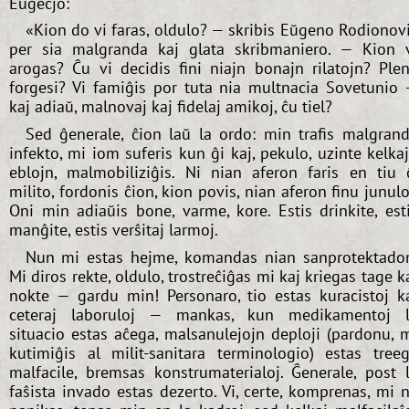
Eŭgeĉjo:
«Kion do vi faras, oldulo? — skribis Eŭgeno Rodionov
per sia malgranda kaj glata skribmaniero. — Kion 
arogas? Ĉu vi decidis fini niajn bonajn rilatojn? Ple
forgesi? Vi famiĝis por tuta nia multnacia Sovetunio
kaj adiaŭ, malnovaj kaj fidelaj amikoj, ĉu tiel?
Sed ĝenerale, ĉion laŭ la ordo: min trafis malgran
infekto, mi iom suferis kun ĝi kaj, pekulo, uzinte kelka
eblojn, malmobiliziĝis. Ni nian aferon faris en tiu 
milito, fordonis ĉion, kion povis, nian aferon finu junulo
Oni min adiaŭis bone, varme, kore. Estis drinkite, est
manĝite, estis verŝitaj larmoj.
Nun mi estas hejme, komandas nian sanprotektado
Mi diros rekte, oldulo, trostreĉiĝas mi kaj kriegas tage k
nokte — gardu min! Personaro, tio estas kuracistoj k
ceteraj laboruloj — mankas, kun medikamentoj 
situacio estas aĉega, malsanulejojn deploji (pardonu, 
kutimiĝis al milit-sanitara terminologio) estas tree
malfacile, bremsas konstrumaterialoj. Ĝenerale, post 
faŝista invado estas dezerto. Vi, certe, komprenas, mi 