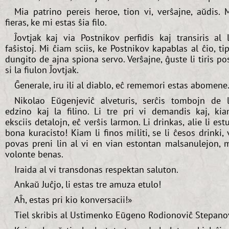
Mia patrino pereis heroe, tion vi, verŝajne, aŭdis. 
fieras, ke mi estas ŝia filo.
Ĵovtjak kaj via Postnikov perfidis kaj transiris al 
faŝistoj. Mi ĉiam sciis, ke Postnikov kapablas al ĉio, ti
dungito de ajna spiona servo. Verŝajne, ĝuste li tiris po
si la fiulon Ĵovtjak.
Ĝenerale, iru ili al diablo, eĉ rememori estas abomene
Nikolao Eŭgenjeviĉ alveturis, serĉis tombojn de 
edzino kaj la filino. Li tre pri vi demandis kaj, ki
eksciis detalojn, eĉ verŝis larmon. Li drinkas, alie li est
bona kuracisto! Kiam li finos militi, se li ĉesos drinki, 
povas preni lin al vi en vian estontan malsanulejon, 
volonte benas.
Iraida al vi transdonas respektan saluton.
Ankaŭ Juĉjo, li estas tre amuza etulo!
Aĥ, estas pri kio konversacii!»
Tiel skribis al Ustimenko Eŭgeno Rodionoviĉ Stepano