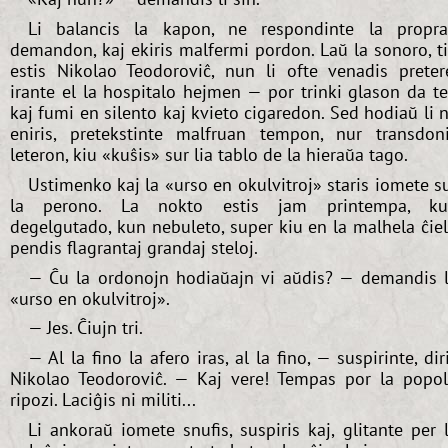
Li balancis la kapon, ne respondinte la propr
demandon, kaj ekiris malfermi pordon. Laŭ la sonoro, t
estis Nikolao Teodoroviĉ, nun li ofte venadis preter
irante el la hospitalo hejmen — por trinki glason da t
kaj fumi en silento kaj kvieto cigaredon. Sed hodiaŭ li 
eniris, pretekstinte malfruan tempon, nur transdon
leteron, kiu «kuŝis» sur lia tablo de la hieraŭa tago.
Ustimenko kaj la «urso en okulvitroj» staris iomete s
la perono. La nokto estis jam printempa, ku
degelgutado, kun nebuleto, super kiu en la malhela ĉie
pendis flagrantaj grandaj steloj.
— Ĉu la ordonojn hodiaŭajn vi aŭdis? — demandis 
«urso en okulvitroj».
— Jes. Ĉiujn tri.
— Al la fino la afero iras, al la fino, — suspirinte, dir
Nikolao Teodoroviĉ. — Kaj vere! Tempas por la popo
ripozi. Laciĝis ni militi...
Li ankoraŭ iomete snufis, suspiris kaj, glitante per 