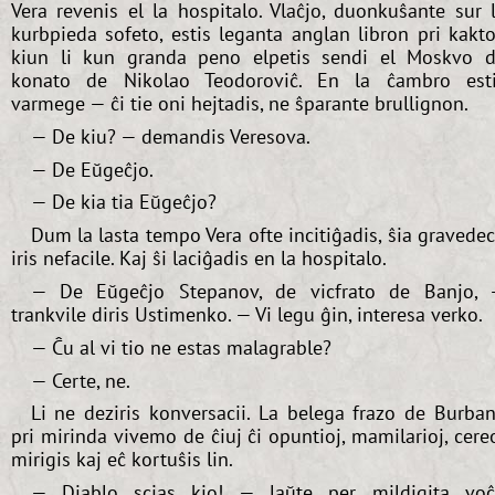
Vera revenis el la hospitalo. Vlaĉjo, duonkuŝante sur 
kurbpieda sofeto, estis leganta anglan libron pri kakto
kiun li kun granda peno elpetis sendi el Moskvo 
konato de Nikolao Teodoroviĉ. En la ĉambro est
varmege — ĉi tie oni hejtadis, ne ŝparante brullignon.
— De kiu? — demandis Veresova.
— De Eŭgeĉjo.
— De kia tia Eŭgeĉjo?
Dum la lasta tempo Vera ofte incitiĝadis, ŝia gravede
iris nefacile. Kaj ŝi laciĝadis en la hospitalo.
— De Eŭgeĉjo Stepanov, de vicfrato de Banjo,
trankvile diris Ustimenko. — Vi legu ĝin, interesa verko.
— Ĉu al vi tio ne estas malagrable?
— Certe, ne.
Li ne deziris konversacii. La belega frazo de Burba
pri mirinda vivemo de ĉiuj ĉi opuntioj, mamilarioj, cere
mirigis kaj eĉ kortuŝis lin.
— Diablo scias kio! — laŭte per mildigita vo