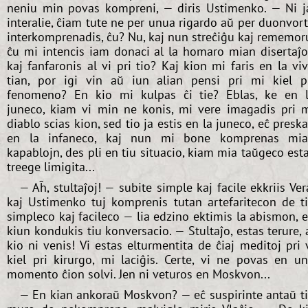
neniu min povas kompreni, — diris Ustimenko. — Ni j
interalie, ĉiam tute ne per unua rigardo aŭ per duonvor
interkomprenadis, ĉu? Nu, kaj nun streĉiĝu kaj rememor
ĉu mi intencis iam donaci al la homaro mian disertaĵ
kaj fanfaronis al vi pri tio? Kaj kion mi faris en la vi
tian, por igi vin aŭ iun alian pensi pri mi kiel p
fenomeno? En kio mi kulpas ĉi tie? Eblas, ke en 
juneco, kiam vi min ne konis, mi vere imagadis pri 
diablo scias kion, sed tio ja estis en la juneco, eĉ presk
en la infaneco, kaj nun mi bone komprenas mi
kapablojn, des pli en tiu situacio, kiam mia taŭgeco est
treege limigita...
— Aĥ, stultaĵoj! — subite simple kaj facile ekkriis Ver
kaj Ustimenko tuj komprenis tutan artefaritecon de t
simpleco kaj facileco — lia edzino ektimis la abismon, 
kiun kondukis tiu konversacio. — Stultaĵo, estas terure, 
kio ni venis! Vi estas elturmentita de ĉiaj meditoj pri 
kiel pri kirurgo, mi laciĝis. Certe, vi ne povas en u
momento ĉion solvi. Jen ni veturos en Moskvon...
— En kian ankoraŭ Moskvon? — eĉ suspirinte antaŭ t