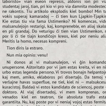
laboristo» vian eseon represis, aldonis ion pri vi
studentaj jaroj, tian, pri kio vi pro via damnita modeste
ne rakontis. Tiu artikolo eksplodis kiel bombo! Min t
vokis superaj kamaradoj — ĉi tien kun Ljapkin-Tjapki
Kie estas tiu via fama Ustimenko? Ni komencas, vid
malsanulejojn restarigi, kaj, kompreneble, en aliaj skalo
en pli grandaj. Do veturigu ĉi tien vian Ustimenkon, 
por li ĉi tie tiajn kondiĉojn kreos, kiel por neniu ali
Meritis la homo, necesas kompreni.
Tion diris la estraro.
Nun mia opinio: venu!
Ni donos al vi malsanulejon, vi ĝin komand
unupersone. Aŭtoritato por vi jam estas kreita, vi en n
urbo estas legenda persono. Vi trovos bonajn helpantoj
kaj mem, amiko, eklaboros pri disertaĵo. Da temoj 
verŝajne havas superflue, ne tiel, kiel ni — malsukces
kuracistoj. Baldaŭ vi estos kandidato de sciencoj, poste
doktoro. Al viaj disertadoj, vi mem komprenas, o
venados kiel en teatron, tie absoluta trafo est
garantiita. Nu, kaj poste por vi neniaj vojoj estas fermit