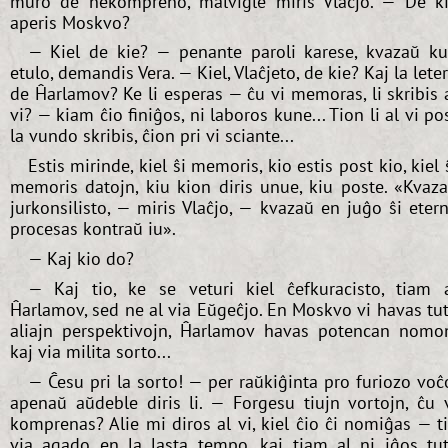
muro de nekompreno, malvigle miris Vlaĉjo. — De k
aperis Moskvo?
— Kiel de kie? — penante paroli karese, kvazaŭ k
etulo, demandis Vera. — Kiel, Vlaĉjeto, de kie? Kaj la lete
de Ĥarlamov? Ke li esperas — ĉu vi memoras, li skribis 
vi? — kiam ĉio finiĝos, ni laboros kune... Tion li al vi po
la vundo skribis, ĉion pri vi sciante...
Estis mirinde, kiel ŝi memoris, kio estis post kio, kiel 
memoris datojn, kiu kion diris unue, kiu poste. «Kvaz
jurkonsilisto, — miris Vlaĉjo, — kvazaŭ en juĝo ŝi eter
procesas kontraŭ iu».
— Kaj kio do?
— Kaj tio, ke se veturi kiel ĉefkuracisto, tiam 
Ĥarlamov, sed ne al via Eŭgeĉjo. En Moskvo vi havas tu
aliajn perspektivojn, Ĥarlamov havas potencan nomo
kaj via milita sorto...
— Ĉesu pri la sorto! — per raŭkiĝinta pro furiozo voĉ
apenaŭ aŭdeble diris li. — Forgesu tiujn vortojn, ĉu 
komprenas? Alie mi diros al vi, kiel ĉio ĉi nomiĝas — t
via agado en la lasta tempo, kaj tiam al ni iĝos tu