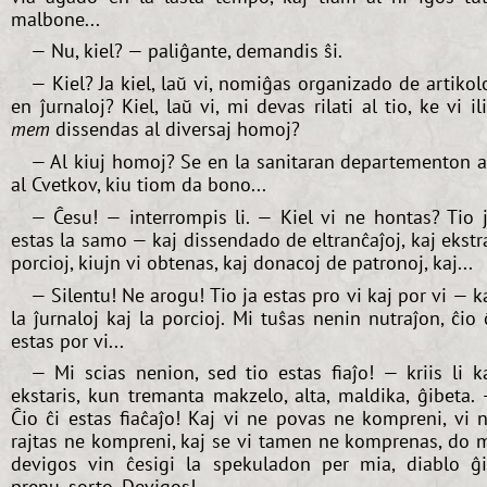
malbone...
— Nu, kiel? — paliĝante, demandis ŝi.
— Kiel? Ja kiel, laŭ vi, nomiĝas organizado de artikol
en ĵurnaloj? Kiel, laŭ vi, mi devas rilati al tio, ke vi il
mem
dissendas al diversaj homoj?
— Al kiuj homoj? Se en la sanitaran departementon 
al Cvetkov, kiu tiom da bono...
— Ĉesu! — interrompis li. — Kiel vi ne hontas? Tio 
estas la samo — kaj dissendado de eltranĉaĵoj, kaj ekstr
porcioj, kiujn vi obtenas, kaj donacoj de patronoj, kaj...
— Silentu! Ne arogu! Tio ja estas pro vi kaj por vi — k
la ĵurnaloj kaj la porcioj. Mi tuŝas nenin nutraĵon, ĉio 
estas por vi...
— Mi scias nenion, sed tio estas fiaĵo! — kriis li k
ekstaris, kun tremanta makzelo, alta, maldika, ĝibeta.
Ĉio ĉi estas fiaĉaĵo! Kaj vi ne povas ne kompreni, vi 
rajtas ne kompreni, kaj se vi tamen ne komprenas, do 
devigos vin ĉesigi la spekuladon per mia, diablo ĝ
prenu, sorto. Devigos!