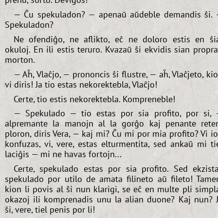
— Ĉu spekuladon? — apenaŭ aŭdeble demandis ŝi.
Spekuladon?
Ne ofendiĝo, ne aflikto, eĉ ne doloro estis en ŝi
okuloj. En ili estis teruro. Kvazaŭ ŝi ekvidis sian propr
morton.
— Aĥ, Vlaĉjo, — prononcis ŝi flustre, — aĥ, Vlaĉjeto, ki
vi diris! Ja tio estas nekorektebla, Vlaĉjo!
Certe, tio estis nekorektebla. Kompreneble!
— Spekulado — tio estas por sia profito, por si,
alpremante la manojn al la gorĝo kaj penante rete
ploron, diris Vera, — kaj mi? Ĉu mi por mia profito? Vi i
konfuzas, vi, vere, estas elturmentita, sed ankaŭ mi ti
laciĝis — mi ne havas fortojn...
Certe, spekulado estas por sia profito. Sed ekzist
spekulado por utilo de amata filineto aŭ fileto! Tame
kion li povis al ŝi nun klarigi, se eĉ en multe pli simpl
okazoj ili komprenadis unu la alian duone? Kaj nun? 
ŝi, vere, tiel penis por li!