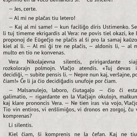
— Jes, certe.
— Al mi ne plaĉas tiu letero!
— Kaj al mi same! — kun faciliĝo diris Ustimenko. S
li tuj timeme ekrigardis al Vera: ne povis tiel okazi, ke 
proponoj de Eŭgeĉjo ne plaĉis al ŝi pro la samaj kaŭzo
kiel al li. — Al mi ĝi tre ne plaĉis, — aldonis li, — al 
multo en tio ne konvenas.
Vera Nikolajevna silentis, pririgardante sia
rozkolorajn polmojn. Vlaĉjo atendis. «Tuj devas 
decidiĝi, — subite pensis li. — Nepre nun kaj, verŝajne, p
ĉiam!» Ĉe li ja ĉio decidiĝadis unufoje por ĉiam.
— Malsanulejo, laboro, ĉiutagaĵo — ĉio ĉi est
galimatio, — rigardante en la Vlaĉjajn okulojn, malku
kaj klare prononcis Vera. — Ne tien iras via vojo, Vlaĉj
Tio vin entiros, vi enŝlimiĝos, vi dronos en zorgoj, ĉu 
komprenas?
Li silentis.
Kiel ĉiam, ŝi komprenis ne la ĉefan. Kaj ne ti