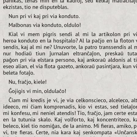
panikas, tenas min en la kadroj, sed kelkaj malfacilaĵ
ekzistas, tio ne disputeblas.
Nun pri vi kaj pri via konduto.
Malbonas via konduto, oldulo!
Kial vi mem pigris sendi al mi la artikolon pri v
heroa konduto en la hospitalo? Al la paĉjo en la floton 
sendis, kaj al mi ne? Unuvorte, la patro transsendis al 
nur hodiaŭ tiun ĵurnalan eltranĉaĵon, preskaŭ tut
paĝon pri via elstara persono, kaj ankoraŭ aldonis al t
eseo alian, el via flota gazeto, ankoraŭ pasintjara, kun v
beleta fotaĵo.
Nu, fraĉjo, kiele!
Ĝojigis vi min, oldulaĉo!
Ĉiam mi kredis je vi, je via celkonscieco, alceleco, al
ideeco, mi ĉiam komprenadis, kio vi estas, sed tielaĵo
mi konfesu, mi neniel atendis! Tio, fraĉjo, jam certe est
en la tutunia skalo. Kaj volforto, kaj koncentriteco, k
beleco, kiel tio nomiĝas, de la animo. Mi fieras, amiko, p
vi, tre fieras. Certe, nia kara kaj senkompata «Unĉans