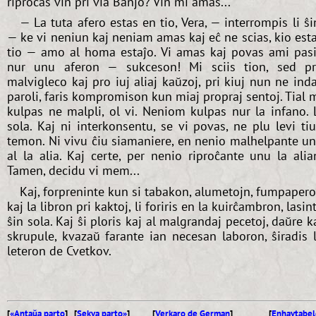
riproĉas vin pri via Banjo? Vin mi amas...
— La tuta afero estas en tio, Vera, — interrompis li ŝi
— ke vi neniun kaj neniam amas kaj eĉ ne scias, kio est
tio — amo al homa estaĵo. Vi amas kaj povas ami pas
nur unu aferon — sukceson! Mi sciis tion, sed p
malvigleco kaj pro iuj aliaj kaŭzoj, pri kiuj nun ne ind
paroli, faris kompromison kun miaj propraj sentoj. Tial 
kulpas ne malpli, ol vi. Neniom kulpas nur la infano. 
sola. Kaj ni interkonsentu, se vi povas, ne plu levi ti
temon. Ni vivu ĉiu siamaniere, en nenio malhelpante u
al la alia. Kaj certe, per nenio riproĉante unu la alia
Tamen, decidu vi mem...
Kaj, forpreninte kun si tabakon, alumetojn, fumpaper
kaj la libron pri kaktoj, li foriris en la kuirĉambron, lasin
ŝin sola. Kaj ŝi ploris kaj al malgrandaj pecetoj, daŭre k
skrupule, kvazaŭ farante ian necesan laboron, ŝiradis 
leteron de Cvetkov.
[
«Antaŭa parto
] [
Sekva parto»
]
[
Verkaro de German
]
[
Enhavtabel