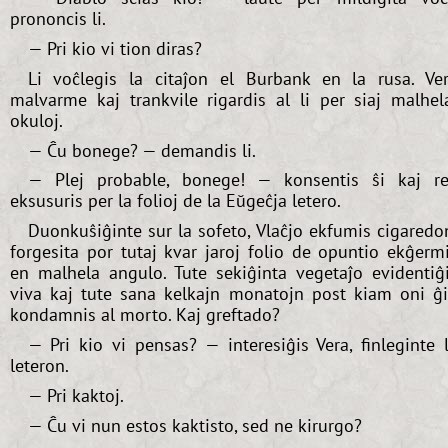
prononcis li.
— Pri kio vi tion diras?
Li voĉlegis la citaĵon el Burbank en la rusa. Ve
malvarme kaj trankvile rigardis al li per siaj malhel
okuloj.
— Ĉu bonege? — demandis li.
— Plej probable, bonege! — konsentis ŝi kaj r
eksusuris per la folioj de la Eŭgeĉja letero.
Duonkuŝiĝinte sur la sofeto, Vlaĉjo ekfumis cigaredo
forgesita por tutaj kvar jaroj folio de opuntio ekĝerm
en malhela angulo. Tute sekiĝinta vegetaĵo evidentiĝ
viva kaj tute sana kelkajn monatojn post kiam oni ĝ
kondamnis al morto. Kaj greftado?
— Pri kio vi pensas? — interesiĝis Vera, finleginte 
leteron.
— Pri kaktoj.
— Ĉu vi nun estos kaktisto, sed ne kirurgo?