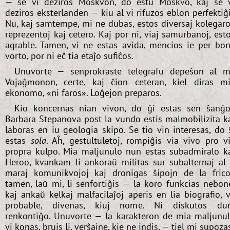
— se vi deziros Moskvon, do estu Moskvo, kaj se 
deziros eksterlanden — kiu al vi rifuzos eblon perfektiĝ
Nu, kaj samtempe, mi ne dubas, estos diversaj kolegaro
reprezentoj kaj cetero. Kaj por ni, viaj samurbanoj, est
agrable. Tamen, vi ne estas avida, mencios ie per bo
vorto, por ni eĉ tia etaĵo sufiĉos.
Unuvorte — senprokraste telegrafu depeŝon al m
Vojaĝmonon, certe, kaj ĉion ceteran, kiel diras m
ekonomo, «ni faros». Loĝejon preparos.
Kio koncernas nian vivon, do ĝi estas sen ŝanĝo
Barbara Stepanova post la vundo estis malmobilizita k
laboras en iu geologia skipo. Se tio vin interesas, do 
estas
sola
. Aĥ, gestultuletoj, rompiĝis via vivo pro v
propra kulpo. Mia maljunulo nun estas subadmiralo k
Heroo, kvankam li ankoraŭ militas sur subalternaj al 
maraj komunikvojoj kaj dronigas ŝipojn de la frico
tamen, laŭ mi, li senfortiĝis — la koro funkcias nebon
kaj ankaŭ kelkaj malfacilaĵoj aperis en lia biografio, v
probable, divenas, kiuj nome. Ni diskutos d
renkontiĝo. Unuvorte — la karakteron de mia maljunu
vi konas, bruis li, verŝajne, kie ne indis, — tiel mi supoza