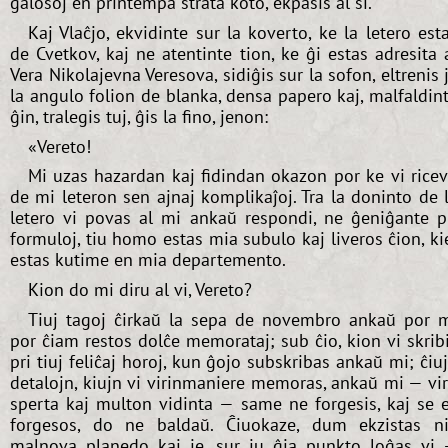
galoŝoj en printempa strata koto, ekpaŝis al si.
Kaj Vlaĉjo, ekvidinte sur la koverto, ke la letero est
de Cvetkov, kaj ne atentinte tion, ke ĝi estas adresita 
Vera Nikolajevna Veresova, sidiĝis sur la sofon, eltrenis 
la angulo folion de blanka, densa papero kaj, malfaldin
ĝin, tralegis tuj, ĝis la fino, jenon:
«Vereto!
Mi uzas hazardan kaj fidindan okazon por ke vi rice
de mi leteron sen ajnaj komplikaĵoj. Tra la doninto de 
letero vi povas al mi ankaŭ respondi, ne ĝeniĝante p
formuloj, tiu homo estas mia subulo kaj liveros ĉion, ki
estas kutime en mia departemento.
Kion do mi diru al vi, Vereto?
Tiuj tagoj ĉirkaŭ la sepa de novembro ankaŭ por 
por ĉiam restos dolĉe memorataj; sub ĉio, kion vi skrib
pri tiuj feliĉaj horoj, kun ĝojo subskribas ankaŭ mi; ĉiu
detalojn, kiujn vi virinmaniere memoras, ankaŭ mi — vi
sperta kaj multon vidinta — same ne forgesis, kaj se 
forgesos, do ne baldaŭ. Ĉiuokaze, dum ekzistas n
malnova planedo kaj ie, sur iu ĝia punkto loĝas vi