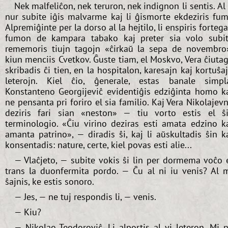
Nek malfeliĉon, nek teruron, nek indignon li sentis. Al 
nur subite iĝis malvarme kaj li ĝismorte ekdeziris fum
Alpremiĝinte per la dorso al la hejtilo, li enspiris forteg
fumon de kampara tabako kaj preter sia volo subi
rememoris tiujn tagojn «ĉirkaŭ la sepa de novembro
kiun menciis Cvetkov. Ĝuste tiam, el Moskvo, Vera ĉiuta
skribadis ĉi tien, en la hospitalon, karesajn kaj kortuŝa
leterojn. Kiel ĉio, ĝenerale, estas banale simpl
Konstanteno Georgijeviĉ evidentiĝis edziĝinta homo k
ne pensanta pri foriro el sia familio. Kaj Vera Nikolajev
deziris fari sian «neston» — tiu vorto estis el ŝ
terminologio. «Ĉiu virino deziras esti amata edzino k
amanta patrino», — diradis ŝi, kaj li aŭskultadis ŝin k
konsentadis: nature, certe, kiel povas esti alie...
— Vlaĉjeto, — subite vokis ŝi lin per dormema voĉo 
trans la duonfermita pordo. — Ĉu al ni iu venis? Al 
ŝajnis, ke estis sonoro.
— Jes, — ne tuj respondis li, — venis.
— Kiu?
— Nikolao Teodoroviĉ. Li alportis al vi leteron. Mi 