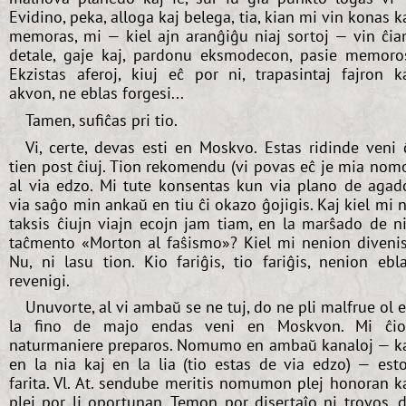
Evidino, peka, alloga kaj belega, tia, kian mi vin konas k
memoras, mi — kiel ajn aranĝiĝu niaj sortoj — vin ĉi
detale, gaje kaj, pardonu eksmodecon, pasie memoro
Ekzistas aferoj, kiuj eĉ por ni, trapasintaj fajron k
akvon, ne eblas forgesi...
Tamen, sufiĉas pri tio.
Vi, certe, devas esti en Moskvo. Estas ridinde veni 
tien post ĉiuj. Tion rekomendu (vi povas eĉ je mia nom
al via edzo. Mi tute konsentas kun via plano de agad
via saĝo min ankaŭ en tiu ĉi okazo ĝojigis. Kaj kiel mi 
taksis ĉiujn viajn ecojn jam tiam, en la marŝado de n
taĉmento «Morton al faŝismo»? Kiel mi nenion diveni
Nu, ni lasu tion. Kio fariĝis, tio fariĝis, nenion ebl
revenigi.
Unuvorte, al vi ambaŭ se ne tuj, do ne pli malfrue ol 
la fino de majo endas veni en Moskvon. Mi ĉi
naturmaniere preparos. Nomumo en ambaŭ kanaloj — k
en la nia kaj en la lia (tio estas de via edzo) — est
farita. Vl. At. sendube meritis nomumon plej honoran k
plej por li oportunan. Temon por disertaĵo ni trovos, 