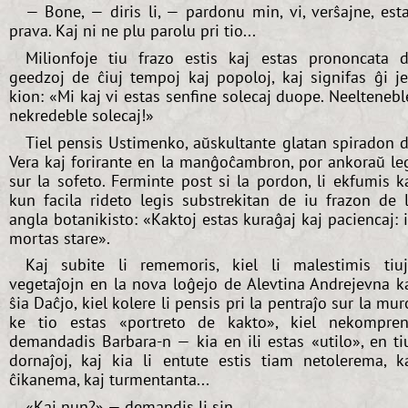
— Bone, — diris li, — pardonu min, vi, verŝajne, est
prava. Kaj ni ne plu parolu pri tio...
Milionfoje tiu frazo estis kaj estas prononcata 
geedzoj de ĉiuj tempoj kaj popoloj, kaj signifas ĝi j
kion: «Mi kaj vi estas senfine solecaj duope. Neeltenebl
nekredeble solecaj!»
Tiel pensis Ustimenko, aŭskultante glatan spiradon 
Vera kaj forirante en la manĝoĉambron, por ankoraŭ le
sur la sofeto. Ferminte post si la pordon, li ekfumis k
kun facila rideto legis substrekitan de iu frazon de 
angla botanikisto: «Kaktoj estas kuraĝaj kaj paciencaj: i
mortas stare».
Kaj subite li rememoris, kiel li malestimis tiu
vegetaĵojn en la nova loĝejo de Alevtina Andrejevna k
ŝia Daĉjo, kiel kolere li pensis pri la pentraĵo sur la mur
ke tio estas «portreto de kakto», kiel nekompre
demandadis Barbara-n — kia en ili estas «utilo», en ti
dornaĵoj, kaj kia li entute estis tiam netolerema, k
ĉikanema, kaj turmentanta...
«Kaj nun?» — demandis li sin.