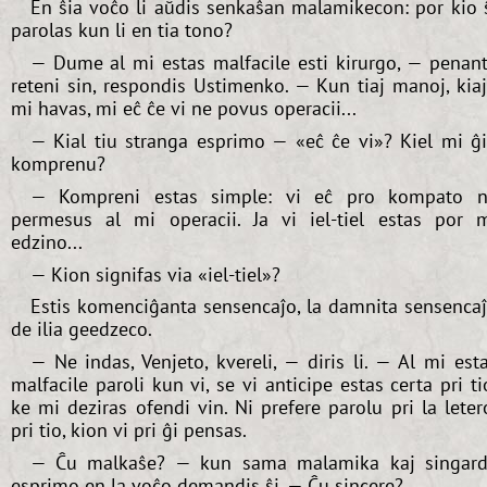
En ŝia voĉo li aŭdis senkaŝan malamikecon: por kio 
parolas kun li en tia tono?
— Dume al mi estas malfacile esti kirurgo, — penan
reteni sin, respondis Ustimenko. — Kun tiaj manoj, kia
mi havas, mi eĉ ĉe vi ne povus operacii...
— Kial tiu stranga esprimo — «eĉ ĉe vi»? Kiel mi ĝ
komprenu?
— Kompreni estas simple: vi eĉ pro kompato 
permesus al mi operacii. Ja vi iel-tiel estas por 
edzino...
— Kion signifas via «iel-tiel»?
Estis komenciĝanta sensencaĵo, la damnita sensenca
de ilia geedzeco.
— Ne indas, Venjeto, kvereli, — diris li. — Al mi est
malfacile paroli kun vi, se vi anticipe estas certa pri ti
ke mi deziras ofendi vin. Ni prefere parolu pri la leter
pri tio, kion vi pri ĝi pensas.
— Ĉu malkaŝe? — kun sama malamika kaj singar
esprimo en la voĉo demandis ŝi. — Ĉu sincere?