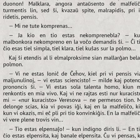
duonon! Malklara, angora antaŭsento de malfeli
turmentis lin, sed ŝi, kvazaŭ spite, malrapidis, pri 
ridetis, pensis.
— Mi ne tute komprenas...
— Ja kio en tio estas nekomprenebla? — ku
malbonkora nekompreno en la voĉo demandis ŝi. — Ĉi t
ĉio esas tiel simpla, tiel klara, tiel kuŝas sur la polmo...
Kaj ŝi etendis al li elmalproksime sian mallarĝan bel
polmon.
— Vi ne estas Ioniĉ de Ĉeĥov, kiel pri vi pensis vi
maljunulinoj, — vi estas sciencisto! — milde kaj poten
prononcis ŝi. — Vi estas sola talenta homo, kiun 
renkontis en mia vivo. Kaj vi ne rajtas esti nur kuracist
mi — «nur kuracisto» Veresova — ne permesos tion. 
delonge scias, kia vi povas iĝi, kaj en la malfeliĉo, k
kun vi okazis, mi eĉ pli pri tio konvinkiĝis. En la malfeli
vi vere plene trovis vin...
— Tio estas elpensaĵo! — kun indigno diris li. — En t
ĉio estas elpensita, kaj banale elpensita. Ĉu vi pensas, 