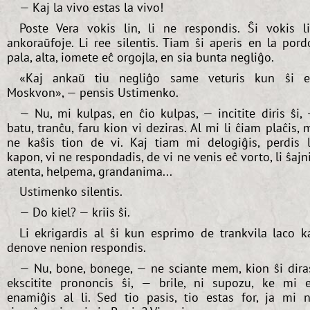
— Kaj la vivo estas la vivo!
Poste Vera vokis lin, li ne respondis. Ŝi vokis l
ankoraŭfoje. Li ree silentis. Tiam ŝi aperis en la pord
pala, alta, iomete eĉ orgojla, en sia bunta negliĝo.
«Kaj ankaŭ tiu negliĝo same veturis kun ŝi 
Moskvon», — pensis Ustimenko.
— Nu, mi kulpas, en ĉio kulpas, — incitite diris ŝi,
batu, tranĉu, faru kion vi deziras. Al mi li ĉiam plaĉis, 
ne kaŝis tion de vi. Kaj tiam mi delogiĝis, perdis 
kapon, vi ne respondadis, de vi ne venis eĉ vorto, li ŝajn
atenta, helpema, grandanima...
Ustimenko silentis.
— Do kiel? — kriis ŝi.
Li ekrigardis al ŝi kun esprimo de trankvila laco k
denove nenion respondis.
— Nu, bone, bonege, — ne sciante mem, kion ŝi dira
ekscitite prononcis ŝi, — brile, ni supozu, ke mi 
enamiĝis al li. Sed tio pasis, tio estas for, ja mi 