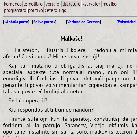
komenco
lernolibroj
vortaroj
literaturo
«survoje»
muziko
programaro
politiko
cetero
ligoj
[
«Antaŭa parto
] [
Sekva parto»
]
[
Verkaro de German
]
[
Enhavtabel
Malkaŝe!
— La aferon, — flustris li kolere, — redonu al mi mi
aferon! Ĉu vi aŭdas? Mi ne povas sen ĝi!
Kaj kun malamo li ekrigardis al siaj manoj: nen
speciala, aspekte tute normalaj manoj, nun oni il
enordigis. Ili funkcias: li povas detranĉi panpecon; t
penante, li povas volvi memfaritan cigaredon el kampa
tabako, povas eĉ bruligi alumeton.
Sed ĉu operacii?
Kiu respondos al li tiun demandon?
Fininte suferojn kun la aparatoj, konstruitaj de j
foririnta al la patrujo Sarancev, Vlaĉjo ekfumis ka
oportune instalinte sin sur la sofo, malkovris leteron 