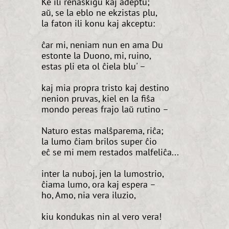
Ke ili renaskiĝu kaj adeptu;
aŭ, se la eblo ne ekzistas plu,
la faton ili konu kaj akceptu:
ĉar mi, neniam nun en ama Du
estonte la Duono, mi, ruino,
estas pli eta ol ĉiela blu' –
kaj mia propra tristo kaj destino
nenion pruvas, kiel en la fiŝa
mondo pereas frajo laŭ rutino –
Naturo estas malŝparema, riĉa;
la lumo ĉiam brilos super ĉio
eĉ se mi mem restados malfeliĉa...
inter la nuboj, jen la lumostrio,
ĉiama lumo, ora kaj espera –
ho, Amo, nia vera iluzio,
kiu kondukas nin al vero vera!