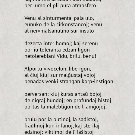
per lumo el pli pura atmosfero!
Venu al sinturmenta, pala ulo,
eŭnuko de la cirkonstancoj; venu
al nervmalsanulino sur insulo
dezerta inter homoj; kaj serenu
por iu toleranta edzan ligon
netolereblan! Vidu, brilu, benu!
Alportu vivocelon, liberigon,
al ĉiuj kiuj sur malĝustaj vojoj
penadas venki strangan korp-instigon
perversan; kiuj kuras antaŭ bojoj
de nigraj hundoj; en profundaj histoj
portas la malebligon de l' amĝojoj;
brulu por la putinoj, la sadistoj,
fraŭlinoj kun infanoj, kaj sterilaj
edzinoj; viktimoj de l' faŝistoj