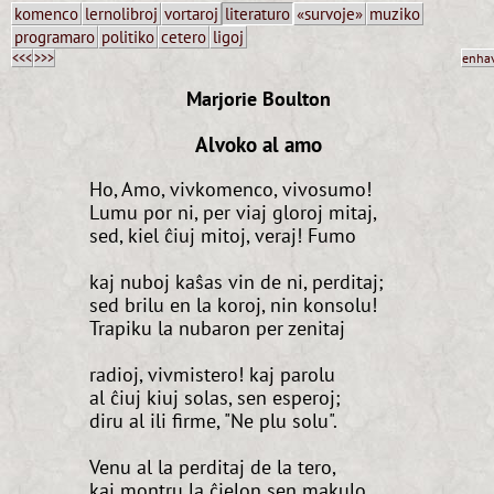
komenco
lernolibroj
vortaroj
literaturo
«survoje»
muziko
programaro
politiko
cetero
ligoj
<<<
>>>
enha
Marjorie Boulton
Alvoko al amo
Ho, Amo, vivkomenco, vivosumo!
Lumu por ni, per viaj gloroj mitaj,
sed, kiel ĉiuj mitoj, veraj! Fumo
kaj nuboj kaŝas vin de ni, perditaj;
sed brilu en la koroj, nin konsolu!
Trapiku la nubaron per zenitaj
radioj, vivmistero! kaj parolu
al ĉiuj kiuj solas, sen esperoj;
diru al ili firme, "Ne plu solu".
Venu al la perditaj de la tero,
kaj montru la ĉielon sen makulo,