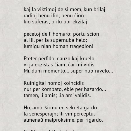
kaj la viktimoj de si mem, kun brilaj
radioj benu ilin; benu ĉion
kio suferas; brilu por ekzilaj
pecetoj de l' homaro; portu scion
al ili, per la supernuba helo;
lumigu nian homan tragedion!
Preter perfido, naŭzo kaj kruelo,
vi ja ekzistas ĉiam; ĉar mi vidis.
Mi, dum momento... super nub-nivelo...
Ruinigitaj homoj koincidis
nur per kompato, eble per hazardo...
tamen, li amis; lia am' validis.
Ho, amo, ŝirmu en sekreta gardo
la senesperajn; ili vin perceptu,
almenaŭ malproksime, per rigardo.