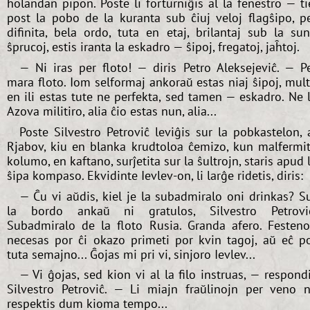
holandan pipon. Poste li forturniĝis al la fenestro — ti
post la pobo de la kuranta sub ĉiuj veloj flagŝipo, p
difinita, bela ordo, tuta en etaj, brilantaj sub la su
ŝprucoj, estis iranta la eskadro — ŝipoj, fregatoj, jaĥtoj.
— Ni iras per floto! — diris Petro Aleksejeviĉ. — P
mara floto. Iom selformaj ankoraŭ estas niaj ŝipoj, mul
en ili estas tute ne perfekta, sed tamen — eskadro. Ne 
Azova militiro, alia ĉio estas nun, alia...
Poste Silvestro Petroviĉ leviĝis sur la pobkastelon, 
Rjabov, kiu en blanka krudtoloa ĉemizo, kun malfermi
kolumo, en kaftano, surĵetita sur la ŝultrojn, staris apud 
ŝipa kompaso. Ekvidinte Ievlev-on, li larĝe ridetis, diris:
— Ĉu vi aŭdis, kiel je la subadmiralo oni drinkas? S
la bordo ankaŭ ni gratulos, Silvestro Petrovi
Subadmiralo de la floto Rusia. Granda afero. Festen
necesas por ĉi okazo primeti por kvin tagoj, aŭ eĉ p
tuta semajno... Ĝojas mi pri vi, sinjoro Ievlev...
— Vi ĝojas, sed kion vi al la filo instruas, — respond
Silvestro Petroviĉ. — Li miajn fraŭlinojn per veno 
respektis dum kioma tempo...