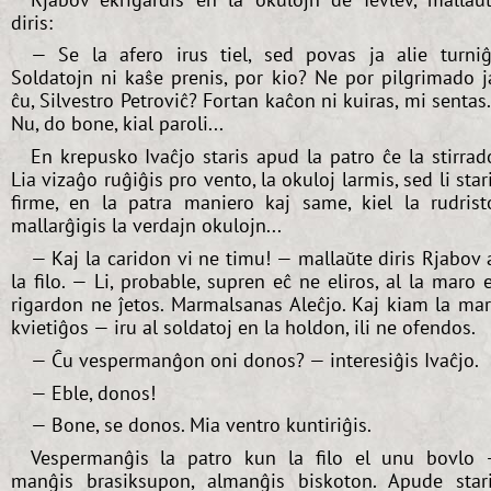
diris:
— Se la afero irus tiel, sed povas ja alie turniĝ
Soldatojn ni kaŝe prenis, por kio? Ne por pilgrimado j
ĉu, Silvestro Petroviĉ? Fortan kaĉon ni kuiras, mi sentas.
Nu, do bone, kial paroli...
En krepusko Ivaĉjo staris apud la patro ĉe la stirrad
Lia vizaĝo ruĝiĝis pro vento, la okuloj larmis, sed li star
firme, en la patra maniero kaj same, kiel la rudrist
mallarĝigis la verdajn okulojn...
— Kaj la caridon vi ne timu! — mallaŭte diris Rjabov 
la filo. — Li, probable, supren eĉ ne eliros, al la maro 
rigardon ne ĵetos. Marmalsanas Aleĉjo. Kaj kiam la ma
kvietiĝos — iru al soldatoj en la holdon, ili ne ofendos.
— Ĉu vespermanĝon oni donos? — interesiĝis Ivaĉjo.
— Eble, donos!
— Bone, se donos. Mia ventro kuntiriĝis.
Vespermanĝis la patro kun la filo el unu bovlo
manĝis brasiksupon, almanĝis biskoton. Apude star