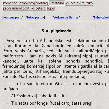
komenco
lernolibroj
vortaroj
literaturo
«survoje»
muziko
programaro
politiko
cetero
ligoj
[
«Antaŭa parto
] [
Sekva parto»
]
[
Verkaro de German
]
[
Enhavtabel
3. Al pilgrimado!
Vespere la urbo Arĥangelsko estis elakompananta 
caran floton. Al la Dvina bordo en kaleŝo, donacita 
Petro, venis Atanazio, sed eliri sur la albordiĝejon p
malforteco li jam ne povis. Al ekirantaj ŝipoj salutad
kanonoj, laŭte kaj solene sonoris sonoriloj. 
fremdlandaj komercaj ŝipoj oni atente rigardis al la ca
jaĥto per lornoj, Arĥangelskaj fremduloj-negocistoj k
konsulo Martus ĉekape estis interparolantaj:
— Jen lia sanktoleita moŝto — en funebra vesto p
preĝado.
— Al Zosimo kaj Sabatio li ekiras.
— Tio estas por longe. Rusaj caroj ŝatas preĝi.