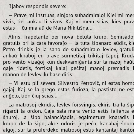
Rjabov respondis severe:
— Prave mi instruas, sinjoro subadmiralo! Kiel mi m
vivis, tiel ankaŭ li vivos. Kaj vi mem scias, kies pra
estas — ĉu mia aŭ de Maria Nikitiŝna...
Aliris, frapetante per nova betula kruro, Semisado
gratulis pri la cara favoraĵo — la tuta ŝipanaro aŭdis, ki
Petro drinkis je la sano de subadmiralo Ievlev, gratul
ankaŭ knaboj en brave surmetitaj trikitaj ĉapoj. Krud
pro vento vizaĝoj kun deskvamiĝanta sur la nazoj haŭ
gaje ridetis, fortikaj kalaj peĉitaj manoj premadis 
manon de Ievlev. Iu base diris:
— Vi estu pli severa, Silvestro Petroviĉ, ni estas hom
gajaj. Kaj se la grego estas furioza, la paŝtisto ne es
anĝelo, tion ĉiuj scias...
La matrosoj ekridis, Ievlev forsvingis, ekiris tra la ŝi
rigardi la ordon. Gaja sala mara vento estis fajfanta 
ŝnuroj, la ŝipo balanciĝadis, egalmezure knaradis 
korpo de la ŝipo, akre odoris je peĉo, kanabaj ŝnuro
algoj. Sur la pruferdeko matrosoj estis kantantaj kanto