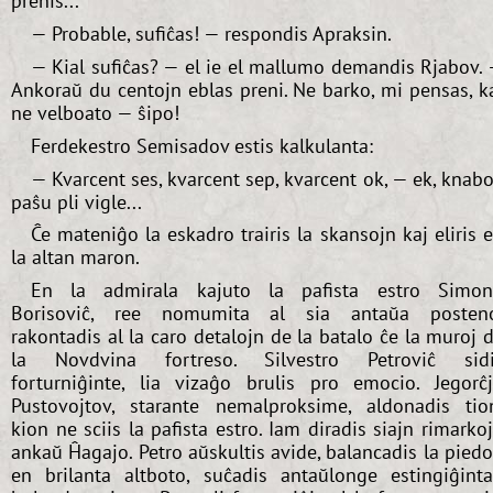
prenis...
— Probable, sufiĉas! — respondis Apraksin.
— Kial sufiĉas? — el ie el mallumo demandis Rjabov.
Ankoraŭ du centojn eblas preni. Ne barko, mi pensas, k
ne velboato — ŝipo!
Ferdekestro Semisadov estis kalkulanta:
— Kvarcent ses, kvarcent sep, kvarcent ok, — ek, knabo
paŝu pli vigle...
Ĉe mateniĝo la eskadro trairis la skansojn kaj eliris 
la altan maron.
En la admirala kajuto la pafista estro Simo
Borisoviĉ, ree nomumita al sia antaŭa posten
rakontadis al la caro detalojn de la batalo ĉe la muroj 
la Novdvina fortreso. Silvestro Petroviĉ sid
forturniĝinte, lia vizaĝo brulis pro emocio. Jegorĉ
Pustovojtov, starante nemalproksime, aldonadis tio
kion ne sciis la pafista estro. Iam diradis siajn rimarko
ankaŭ Ĥagajo. Petro aŭskultis avide, balancadis la pied
en brilanta altboto, suĉadis antaŭlonge estingiĝint