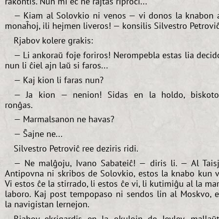
rakontis. Nun mi eĉ ne rajtas riproĉi...
— Kiam al Solovkio ni venos — vi donos la knabon 
monaĥoj, ili hejmen liveros! — konsilis Silvestro Petroviĉ
Rjabov kolere grakis:
— Li ankoraŭ foje foriros! Nerompebla estas lia decid
nun li ĉiel ajn laŭ si faros...
— Kaj kion li faras nun?
— Ja kion — nenion! Sidas en la holdo, biskot
ronĝas.
— Marmalsanon ne havas?
— Ŝajne ne...
Silvestro Petroviĉ ree deziris ridi.
— Ne malĝoju, Ivano Sabateiĉ! — diris li. — Al Tais
Antipovna ni skribos de Solovkio, estos la knabo kun v
Vi estos ĉe la stirrado, li estos ĉe vi, li kutimiĝu al la ma
laboro. Kaj post tempopaso ni sendos lin al Moskvo, 
la navigistan lernejon.
Rjabov ekrigardis en la okulojn de Ievlev, mallaŭ