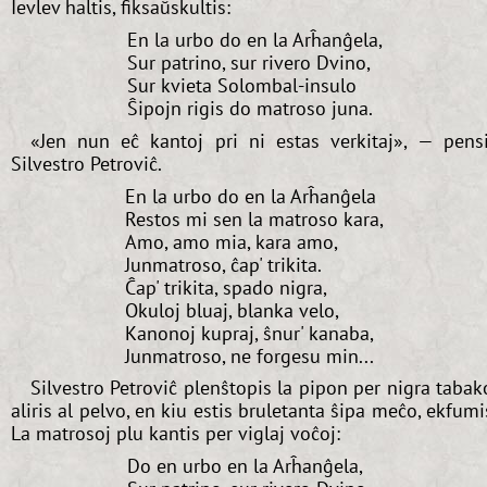
Ievlev haltis, fiksaŭskultis:
En la urbo do en la Arĥanĝela,
Sur patrino, sur rivero Dvino,
Sur kvieta Solombal-insulo
Ŝipojn rigis do matroso juna.
«Jen nun eĉ kantoj pri ni estas verkitaj», — pens
Silvestro Petroviĉ.
En la urbo do en la Arĥanĝela
Restos mi sen la matroso kara,
Amo, amo mia, kara amo,
Junmatroso, ĉap' trikita.
Ĉap' trikita, spado nigra,
Okuloj bluaj, blanka velo,
Kanonoj kupraj, ŝnur' kanaba,
Junmatroso, ne forgesu min...
Silvestro Petroviĉ plenŝtopis la pipon per nigra tabak
aliris al pelvo, en kiu estis bruletanta ŝipa meĉo, ekfumi
La matrosoj plu kantis per viglaj voĉoj:
Do en urbo en la Arĥanĝela,