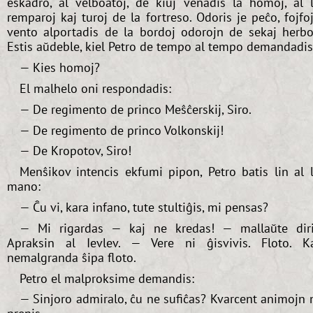
eskadro, al velboatoj, de kiuj venadis la homoj, al 
remparoj kaj turoj de la fortreso. Odoris je peĉo, fojfo
vento alportadis de la bordoj odorojn de sekaj herbo
Estis aŭdeble, kiel Petro de tempo al tempo demandadis
— Kies homoj?
El malhelo oni respondadis:
— De regimento de princo Meŝĉerskij, Siro.
— De regimento de princo Volkonskij!
— De Kropotov, Siro!
Menŝikov intencis ekfumi pipon, Petro batis lin al 
mano:
— Ĉu vi, kara infano, tute stultiĝis, mi pensas?
— Mi rigardas — kaj ne kredas! — mallaŭte dir
Apraksin al Ievlev. — Vere ni ĝisvivis. Floto. K
nemalgranda ŝipa floto.
Petro el malproksime demandis:
— Sinjoro admiralo, ĉu ne sufiĉas? Kvarcent animojn 