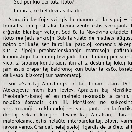
— Sed por kio per tuta floto?
— Ili diras, ke tiel deziras ilia dio.
Atanazio lastfoje svingis la manon al la ŝipoj — i
foriradis unu post alia, favora vento estis ŝveliganta 
arĝente blankajn velojn. Sed ĉe la Novdvina citadelo 
floto ree ĵetis ankrojn. Sub la vualo de malhela aŭgus
nokto oni kaŝe, sen fajroj kaj paroloj, komencis akcep
sur la ŝipojn preobraĵenskanojn, matrosojn, pafistoj
kanonistojn. La homoj leviĝadis laŭ ŝtuparoj per silen
vico, la ŝipanoj kondukadis ilin al la destinitaj lokoj, k
jam estis preparitaj kaldronoj kun buterita kaĉo, barel
da kvaso, biskotoj sur bastomatoj.
Sur «Sanktaj Apostoloj» ĉe la ŝtuparo staris Pet
Aleksejeviĉ mem kun Ievlev, Apraksin kaj Menŝiko
Preobraĵenskanoj eĉ en malhelo rekonadis la caron, 
nelaŭte ŝercadis kun ili. Menŝikov, ne sukcesin
vespermanĝi pro klopodoj, estis ronĝanta per la fortik
dentoj sekan kringon. Ievlev kaj Apraksin, staran
malproksime, estis nelaŭte interparolantaj. Blovis var
favora vento. Grandaj, helaj steloj rigardis de la ĉielo al 