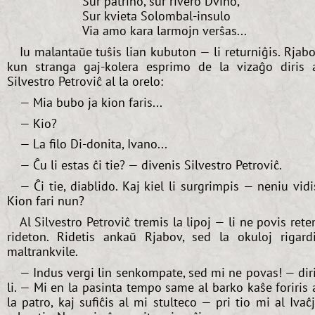
Sur patrino, sur rivero Dvino,
Sur kvieta Solombal-insulo
Via amo kara larmojn verŝas...
Iu malantaŭe tuŝis lian kubuton — li returniĝis. Rjab
kun stranga gaj-kolera esprimo de la vizaĝo diris 
Silvestro Petroviĉ al la orelo:
— Mia bubo ja kion faris...
— Kio?
— La filo Di-donita, Ivano...
— Ĉu li estas ĉi tie? — divenis Silvestro Petroviĉ.
— Ĉi tie, diablido. Kaj kiel li surgrimpis — neniu vidi
Kion fari nun?
Al Silvestro Petroviĉ tremis la lipoj — li ne povis rete
rideton. Ridetis ankaŭ Rjabov, sed la okuloj rigard
maltrankvile.
— Indus vergi lin senkompate, sed mi ne povas! — dir
li. — Mi en la pasinta tempo same al barko kaŝe foriris 
la patro, kaj sufiĉis al mi stulteco — pri tio mi al Ivaĉ