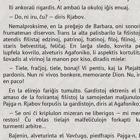
Ili ankoraŭ rigardis. Al ambaŭ la okuloj iĝis enuaj.
— Do, ni iru, ĉu? — diris Rjabov.
Nemalproksime, en la preĝejo de Barbara, oni sonor
frumatenan diservon. Trans la alta palisbarilo la fiŝisto
atendis fiŝistaj edzinoj, patrinoj, fratinoj, filoj, filinoj,
staris belvestitaj, feliĉaj. En larĝa sledo, kovrita p
lupfela kovrilo, alveturis Agafoniko, li aspektis kortuŝit
ŝovadis al virinoj la manon por kiso, diradis miele:
— Tiele, fraĉjoj, tiele, bonaj! Vi pentis, kaj la Plejal
pardonis. Nun ni vivos bonkore, memorante Dion. Nu, i
en paco!
En la elirejo fariĝis tumulto. Gardistoj ektrenis el 
amaso de la forirantaj fiŝistoj la samojedan maljunul
Pajga-n. Rjabov forpuŝis la gardistojn, diris al Agafoniko
— Se oni ĉi kriplulon mizeran ne liberigos — mi m
restos! Ĉu eblas tielajn malfeliĉulojn forkapti k
turmenti arbitre...
Baĵenin, alveturinta el Vavĉugo, piedfrapis Pajga-n, 