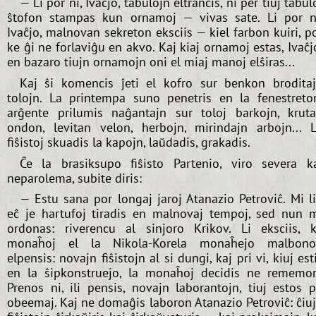
— Li por ni, Ivaĉjo, tabulojn eltranĉis, ni per tiuj tabul
ŝtofon stampas kun ornamoj — vivas sate. Li por n
Ivaĉjo, malnovan sekreton eksciis — kiel farbon kuiri, p
ke ĝi ne forlaviĝu en akvo. Kaj kiaj ornamoj estas, Ivaĉj
en bazaro tiujn ornamojn oni el miaj manoj elŝiras...
Kaj ŝi komencis ĵeti el kofro sur benkon brodita
tolojn. La printempa suno penetris en la fenestreto
arĝente prilumis naĝantajn sur toloj barkojn, krut
ondon, levitan velon, herbojn, mirindajn arbojn... 
fiŝistoj skuadis la kapojn, laŭdadis, grakadis.
Ĉe la brasiksupo fiŝisto Partenio, viro severa k
neparolema, subite diris:
— Estu sana por longaj jaroj Atanazio Petroviĉ. Mi l
eĉ je hartufoj tiradis en malnovaj tempoj, sed nun 
ordonas: riverencu al sinjoro Krikov. Li eksciis, 
monaĥoj el la Nikola-Korela monaĥejo malbon
elpensis: novajn fiŝistojn al si dungi, kaj pri vi, kiuj est
en la ŝipkonstruejo, la monaĥoj decidis ne rememor
Prenos ni, ili pensis, novajn laborantojn, tiuj estos p
obeemaj. Kaj ne domaĝis laboron Atanazio Petroviĉ: ĉiu