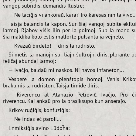
vangoj, subridis, demandis flustre:
— Ne laciĝis vi ankoraŭ, kara? Tro karesas nin la vivo..
Taisja balancis la kapon. Sur ŝiaj vangoj subite ekflu
larmoj. Rjabov viŝis ilin per la polmoj. Sub la mano s
ŝia maldika kolo estis malforte pulsanta ia vejneto.
— Kvazaŭ birdeto! — diris la rudristo.
Ŝi metis la manojn sur liajn ŝultrojn, diris, plorante p
feliĉaj abundaj larmoj:
— Ivaĉjo, baldaŭ mi naskos. Ni havos infaneton...
Vespere la domon plenŝtopis homoj. Venis Kriko
brakumis la rudriston. Taisja timide diris:
— Riverencu al Atanazio Petroviĉ, Ivaĉjo. Pro ĉ
riverencu. Kaj ankaŭ pro la brasiksupo kun anseraĵo.
Krikov ruĝiĝis, konfuziĝis:
— Ne indas eĉ paroli...
Enmiksiĝis avino Eŭdoĥa: