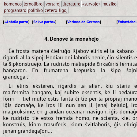
komenco
lernolibroj
vortaroj
literaturo
«survoje»
muziko
programaro
politiko
cetero
ligoj
[
«Antaŭa parto
] [
Sekva parto»
]
[
Verkaro de German
]
[
Enhavtabel
4. Denove la monaĥejo
Ĉe frosta matena ĉielruĝo Rjabov eliris el la kabano
rigardi al la ŝipoj. Hodiaŭ oni laboris nenie, ĉio silentis 
la ŝipkonstruejo. La rudristo malrapide ĉirkaŭiris fermit
hangaron. En frumatena krepusko la ŝipo ŝajn
grandega...
Li eliris eksteren, rigardis la alian, kiu staris 
malfermita hangaro, kaj subite eksentis, ke li bedaŭr
foriri — tiel multe estis farita ĉi tie per la propraj mano
Iĝis domaĝe, ke iros ili nun sen li, jenaj beluloj, ir
malproksime, en grandan oceanan navigon, iĝis domaĝ
ke rudristo tie estos fremda homo, ne scianta, kiel o
konstruis, kiom trasuferis, kiom ŝvitlaboris, ĝis elirig
jenan grandegaĵon...