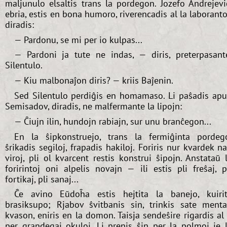
maljunulo elsaltis trans la pordegon. Jozefo Andrejevi
ebria, estis en bona humoro, riverencadis al la laboranto
diradis:
— Pardonu, se mi per io kulpas...
— Pardoni ja tute ne indas, — diris, preterpasant
Silentulo.
— Kiu malbonaĵon diris? — kriis Baĵenin.
Sed Silentulo perdiĝis en homamaso. Li paŝadis ap
Semisadov, diradis, ne malfermante la lipojn:
— Ĉiujn ilin, hundojn rabiajn, sur unu branĉegon...
En la ŝipkonstruejo, trans la fermiĝinta pordeg
ŝrikadis segiloj, frapadis hakiloj. Foriris nur kvardek n
viroj, pli ol kvarcent restis konstrui ŝipojn. Anstataŭ 
foririntoj oni alpelis novajn — ili estis pli freŝaj, p
fortikaj, pli sanaj...
Ĉe avino Eŭdoĥa estis hejtita la banejo, kuiri
brasiksupo; Rjabov ŝvitbanis sin, trinkis sate ment
kvason, eniris en la domon. Taisja sendeŝire rigardis al 
per grandegaj okuloj. Li prenis ŝin per la polmoj je 