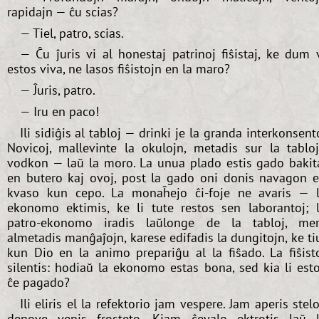
rapidajn — ĉu scias?
— Tiel, patro, scias.
— Ĉu ĵuris vi al honestaj patrinoj fiŝistaj, ke dum 
estos viva, ne lasos fiŝistojn en la maro?
— Ĵuris, patro.
— Iru en paco!
Ili sidiĝis al tabloj — drinki je la granda interkonsent
Novicoj, mallevinte la okulojn, metadis sur la tablo
vodkon — laŭ la moro. La unua plado estis gado bakit
en butero kaj ovoj, post la gado oni donis navagon 
kvaso kun cepo. La monaĥejo ĉi-foje ne avaris — 
ekonomo ektimis, ke li tute restos sen laborantoj; 
patro-ekonomo iradis laŭlonge de la tabloj, m
almetadis manĝaĵojn, karese edifadis la dungitojn, ke ti
kun Dio en la animo prepariĝu al la fiŝado. La fiŝist
silentis: hodiaŭ la ekonomo estas bona, sed kia li est
ĉe pagado?
Ili eliris el la refektorio jam vespere. Jam aperis stelo
denove venis frosteto. Kiam ĉevalo ektrotis laŭ 