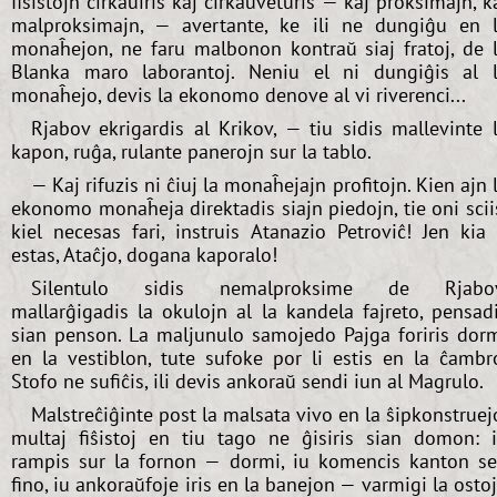
fiŝistojn ĉirkaŭiris kaj ĉirkaŭveturis — kaj proksimajn, k
malproksimajn, — avertante, ke ili ne dungiĝu en 
monaĥejon, ne faru malbonon kontraŭ siaj fratoj, de 
Blanka maro laborantoj. Neniu el ni dungiĝis al 
monaĥejo, devis la ekonomo denove al vi riverenci...
Rjabov ekrigardis al Krikov, — tiu sidis mallevinte 
kapon, ruĝa, rulante panerojn sur la tablo.
— Kaj rifuzis ni ĉiuj la monaĥejajn profitojn. Kien ajn 
ekonomo monaĥeja direktadis siajn piedojn, tie oni scii
kiel necesas fari, instruis Atanazio Petroviĉ! Jen kia 
estas, Ataĉjo, dogana kaporalo!
Silentulo sidis nemalproksime de Rjabov
mallarĝigadis la okulojn al la kandela fajreto, pensad
sian penson. La maljunulo samojedo Pajga foriris dor
en la vestiblon, tute sufoke por li estis en la ĉambr
Stofo ne sufiĉis, ili devis ankoraŭ sendi iun al Magrulo.
Malstreĉiĝinte post la malsata vivo en la ŝipkonstruej
multaj fiŝistoj en tiu tago ne ĝisiris sian domon: 
rampis sur la fornon — dormi, iu komencis kanton s
fino, iu ankoraŭfoje iris en la banejon — varmigi la osto