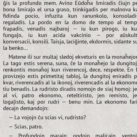
ĝis la profundo mem. Avino Eŭdoĥa ŝmiradis ĉiujn p
bona ŝmiraĵo el ursa graso, trinkigadis per malnova k
fidinda pocio, infuzita kun ranunkolo, konsoladi
regaladis. La pordo en la domo de tempo al tem
frapadis, venadis najbaroj — iu kun pirogo, iu k
fungaĵo, iu kun acida vakcinio — por aŭskult
konversacii, konsili. Taisja, laciĝinte, ekdormis, sidante s
la benko...
Matene ili sur multaj sledoj ekveturis en la monaĥejo
La tago estis serena, suna, ĉe la monaĥejo la dungito
renkontis monaĥoj kun riverencoj, dece, respekte. En 
provizejo estis primetitaj tabloj, la dungitoj eniradis 
kvar, riverencadis al la ikonoj, riverencadis al la ekonom
tiu benadis. La rudristo diradis nomojn de siaj homoj: j
al vi, patro ekonomo, reteltiristo, jen remisto, j
logaĵisto, kaj por rudri — benu min. La ekonomo far
decajn demandojn:
— La vojojn ĉu scias vi, rudristo?
— Scias, patro.
— Profundojn marajn, ondojn malicajn, vento