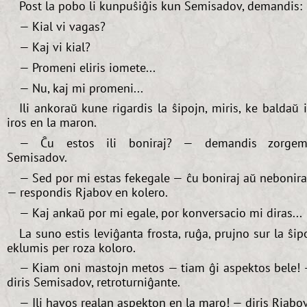
Post la pobo li kunpuŝiĝis kun Semisadov, demandis:
— Kial vi vagas?
— Kaj vi kial?
— Promeni eliris iomete...
— Nu, kaj mi promeni...
Ili ankoraŭ kune rigardis la ŝipojn, miris, ke baldaŭ i
iros en la maron.
— Ĉu estos ili boniraj? — demandis zorgem
Semisadov.
— Sed por mi estas fekegale — ĉu boniraj aŭ nebonira
— respondis Rjabov en kolero.
— Kaj ankaŭ por mi egale, por konversacio mi diras...
La suno estis leviĝanta frosta, ruĝa, prujno sur la ŝip
eklumis per roza koloro.
— Kiam oni mastojn metos — tiam ĝi aspektos bele!
diris Semisadov, retroturniĝante.
— Ili havos realan aspekton en la maro! — diris Rjabov