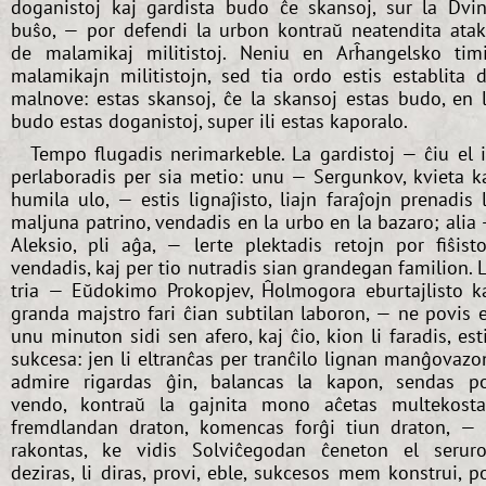
doganistoj kaj gardista budo ĉe skansoj, sur la Dvi
buŝo, — por defendi la urbon kontraŭ neatendita ata
de malamikaj militistoj. Neniu en Arĥangelsko tim
malamikajn militistojn, sed tia ordo estis establita 
malnove: estas skansoj, ĉe la skansoj estas budo, en 
budo estas doganistoj, super ili estas kaporalo.
Tempo flugadis nerimarkeble. La gardistoj — ĉiu el i
perlaboradis per sia metio: unu — Sergunkov, kvieta k
humila ulo, — estis lignaĵisto, liajn faraĵojn prenadis 
maljuna patrino, vendadis en la urbo en la bazaro; alia
Aleksio, pli aĝa, — lerte plektadis retojn por fiŝisto
vendadis, kaj per tio nutradis sian grandegan familion. 
tria — Eŭdokimo Prokopjev, Ĥolmogora eburtajlisto k
granda majstro fari ĉian subtilan laboron, — ne povis 
unu minuton sidi sen afero, kaj ĉio, kion li faradis, est
sukcesa: jen li eltranĉas per tranĉilo lignan manĝovazo
admire rigardas ĝin, balancas la kapon, sendas p
vendo, kontraŭ la gajnita mono aĉetas multekost
fremdlandan draton, komencas forĝi tiun draton, — 
rakontas, ke vidis Solviĉegodan ĉeneton el seruro
deziras, li diras, provi, eble, sukcesos mem konstrui, p