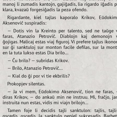
manoj li zumadis kantojn, gajiĝadis, lia rigardo iĝadis p
klara, kvazaŭ forgesiĝadis la peza ofendo.
Rigardante, kiel tajlas kaporalo Krikov, Eŭdoki
Aksenoviĉ suspiradis:
— Dotis vin la Kreinto per talento, sed ne taŭge 
faras, Atanazio Petroviĉ. Diablojn kaj demonojn 
ĝojigas. Malicaj estas viaj figuroj. Vi prefere tajlus ikono
sur ĝi sanktuloj sur monton facile defilas, sur la mon
en la tuta lukso estas Dia brilo...
— Ĉu brilo? — subridas Krikov.
— Brilo, Atanazio Petroviĉ...
— Kial do ĝi por vi tie ekbrilis?
Prokopjev silentas.
— Ja vi mem, Eŭdokimo Aksenoviĉ, tion ne faras,
diras Krikov, — do ankaŭ min ne instruu. Mi, fraĉjo, j
instruita nun estas, vidis mi viajn brilojn...
Tamen foje li decidis tajli sanktulon: tajlis, tajli
oscedis, oscedis, la sanktulo neniel sukcesadis. Barbe