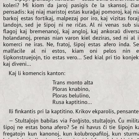
koleri? Mi kiom da jaroj pasigis ĉe la skansoj, ĉi
pensadis: kaj niaj maristoj estas kuraĝaj pomoroj, kaj ni
barkoj estas fortikaj, malpezaj por iro, kaj vizitas fora
landojn, sed je ŝipoj ni ne riĉas. Al ni venas sub si
flagoj kaj bremenanoj, kaj angloj, kaj ankoraŭ divers
holandanoj, prenas nian varon kiel deziras, sed ni al i
komerci ne iras. Ne, fratoj, ŝipoj estas afero inda. S
malfacile al ni estos, kiam oni pelos nin e
ŝipkonstruejojn, tio estas vero... Sed kial pri tio konjek
kaj diveni...
Kaj li komencis kanton:
Trans monto alta
Ploras knabino,
Ploras belulino,
Rusa kaptitino...
Ili finkantis pri la kaptitino. Krikov ekparolis, pensante
— Stultaĵojn babilas via Forĝisto, stultaĵojn. Ĉu milit
ŝipoj ne estas bona afero? Se ni havus ĉi tie ŝipojn k
fregatojn kun kanonoj, kun kolubropafiloj, kun sturm