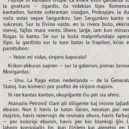
la gvatturo — rigardis, ĉu videblas ŝipo. Komenc
kantadon, farinte suferantan vizaĝon, Prokopjev, la d
voĉo estas nepre Sergunkov. Sen Sergunkov kanto 
sukcesas. Sur la Dvina vasto, en la rivera buŝo, ekkri
mevoj, fajfas mara vento, libere, larĝe, iam kun minac
flugas la kanto. Se sur la buŝa malprofundaĵo aper
ŝipo, la gardisto sur la turo batas la frapilon, krias 
paroltubon:
— Velon mi vidas, sinjoro kaporalo!
Krikov ekkuras supren — sur la galerion, prenas lorno
fiksrigardas:
— Unu. La flago estas nederlanda — de la Ĝeneral
Statoj. Iras komerci por profito de sinjoro majoro.
Ili ree kantas kanton, okupiĝante ĉiu per sia afero.
Atanazio Petroviĉ ĉiam pli diligente kaj insiste tajlad
eburon. Nun li havis la tutan ilaron, necesan por ve
majstro, havis rezervojn de rosmara eburo, havis farbo
— por kolorigi eburon, havis per kio blankigi ĝin. 
laboro konsoladis lin, kun ĉizileto kaj alenetoj en 