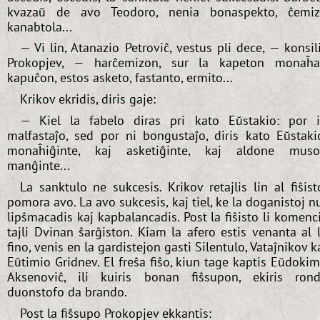
kvazaŭ de avo Teodoro, nenia bonaspekto, ĉemi
kanabtola...
— Vi lin, Atanazio Petroviĉ, vestus pli dece, — konsil
Prokopjev, — harĉemizon, sur la kapeton monaĥ
kapuĉon, estos asketo, fastanto, ermito...
Krikov ekridis, diris gaje:
— Kiel la fabelo diras pri kato Eŭstakio: por 
malfastaĵo, sed por ni bongustaĵo, diris kato Eŭstaki
monaĥiĝinte, kaj asketiĝinte, kaj aldone mus
manĝinte...
La sanktulo ne sukcesis. Krikov retajlis lin al fiŝist
pomora avo. La avo sukcesis, kaj tiel, ke la doganistoj n
lipŝmacadis kaj kapbalancadis. Post la fiŝisto li komenc
tajli Dvinan ŝarĝiston. Kiam la afero estis venanta al 
fino, venis en la gardistejon gasti Silentulo, Vataĵnikov k
Eŭtimio Gridnev. El freŝa fiŝo, kiun tage kaptis Eŭdoki
Aksenoviĉ, ili kuiris bonan fiŝsupon, ekiris ron
duonstofo da brando.
Post la fiŝsupo Prokopjev ekkantis: