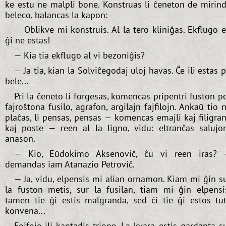
ke estu ne malpli bone. Konstruas li ĉeneton de mirin
beleco, balancas la kapon:
— Oblikve mi konstruis. Al la tero kliniĝas. Ekflugo 
ĝi ne estas!
— Kia tia ekflugo al vi bezoniĝis?
— Ja tia, kian la Solviĉegodaj uloj havas. Ĉe ili estas p
bele...
Pri la ĉeneto li forgesas, komencas pripentri fuston p
fajroŝtona fusilo, agrafon, argilajn fajfilojn. Ankaŭ tio 
plaĉas, li pensas, pensas — komencas emajli kaj filigran
kaj poste — reen al la ligno, vidu: eltranĉas salujo
anason.
— Kio, Eŭdokimo Aksenoviĉ, ĉu vi reen iras?
demandas iam Atanazio Petroviĉ.
— Ja, vidu, elpensis mi alian ornamon. Kiam mi ĝin s
la fuston metis, sur la fusilan, tiam mi ĝin elpensi
tamen tie ĝi estis malgranda, sed ĉi tie ĝi estos tu
konvena...
Fojfoje ili kantadis triope. La kvara estis gardanta s