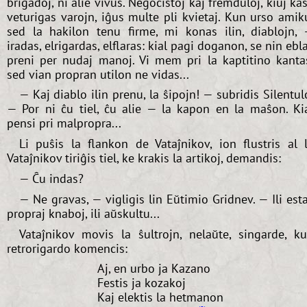
brigadoj, ni alie vivus. Negocistoj kaj fremduloj, kiuj ka
veturigas varojn, iĝus multe pli kvietaj. Kun urso amik
sed la hakilon tenu firme, mi konas ilin, diablojn,
iradas, elrigardas, elflaras: kial pagi doganon, se nin ebl
preni per nudaj manoj. Vi mem pri la kaptitino kanta
sed vian propran utilon ne vidas...
— Kaj diablo ilin prenu, la ŝipojn! — subridis Silentul
— Por ni ĉu tiel, ĉu alie — la kapon en la maŝon. Ki
pensi pri malpropra...
Li puŝis la flankon de Vataĵnikov, ion flustris al l
Vataĵnikov tiriĝis tiel, ke krakis la artikoj, demandis:
— Ĉu indas?
— Ne gravas, — vigligis lin Eŭtimio Gridnev. — Ili est
propraj knaboj, ili aŭskultu...
Vataĵnikov movis la ŝultrojn, nelaŭte, singarde, k
retrorigardo komencis:
Aj, en urbo ja Kazano
Festis ja kozakoj
Kaj elektis la hetmanon