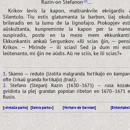
Razin-on Stefanon
...
2
Krikov levis la kapon, maltrankvile ekrigardis 
Silentulo. Tiu estis glatumanta la barbon, liaj okul
brileradis en la lumo de la lignofajro. Prokopjev est
aŭskultanta, kunpreminte la kapon per la mano
suspiradis, poste en la mezo mem ekkunkanti
Ekkunkantis ankaŭ Sergunkov. «Ili scias ĝin, — pens
Krikov. — Mirinde — ili scias! Sed ja dum mi est
leŭtenanto, mi ĝin ne aŭdis. Aŭ ne sciis, ke ili scias?»
1
. Skanso — reduto (izolita malgranda fortikaĵo en kampar
ofte ĉirkaŭ granda fortikaĵo)
(trad.)
.
2
. Stefano (Stepan) Razin (1630–1671) — rusa kozak
gvidinta la plej grandan popolan ribelon en 1670–1671 
Rusio.
[
«Antaŭa parto
] [
Sekva parto»
]
[
Verkaro de German
]
[
Enhavtabel