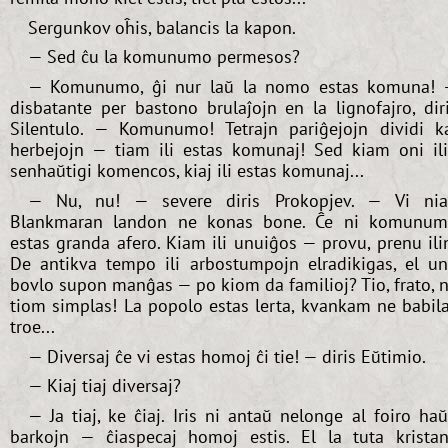
Sergunkov oĥis, balancis la kapon.
— Sed ĉu la komunumo permesos?
— Komunumo, ĝi nur laŭ la nomo estas komuna!
disbatante per bastono brulaĵojn en la lignofajro, dir
Silentulo. — Komunumo! Tetrajn pariĝejojn dividi k
herbejojn — tiam ili estas komunaj! Sed kiam oni il
senhaŭtigi komencos, kiaj ili estas komunaj...
— Nu, nu! — severe diris Prokopjev. — Vi ni
Blankmaran landon ne konas bone. Ĉe ni komunu
estas granda afero. Kiam ili unuiĝos — provu, prenu ili
De antikva tempo ili arbostumpojn elradikigas, el u
bovlo supon manĝas — po kiom da familioj? Tio, frato, 
tiom simplas! La popolo estas lerta, kvankam ne babil
troe...
— Diversaj ĉe vi estas homoj ĉi tie! — diris Eŭtimio.
— Kiaj tiaj diversaj?
— Ja tiaj, ke ĉiaj. Iris ni antaŭ nelonge al foiro haŭ
barkojn — ĉiaspecaj homoj estis. El la tuta krista