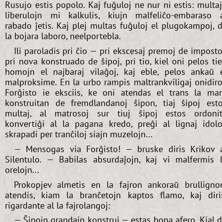
Rusujo estis popolo. Kaj fuĝuloj ne nur ni estis: multa
liberulojn mi kalkulis, kiujn malfeliĉo-embaraso 
rabado ĵetis. Kaj plej multas fuĝuloj el plugokampoj, 
la bojara laboro, neelportebla.
Ili paroladis pri ĉio — pri ekscesaj premoj de imposto
pri nova konstruado de ŝipoj, pri tio, kiel oni pelos ti
homojn el najbaraj vilaĝoj, kaj eble, pelos ankaŭ 
malproksime. En la urbo rampis maltrankviligaj onidiro
Forĝisto ie eksciis, ke oni atendas el trans la ma
konstruitan de fremdlandanoj ŝipon, tiaj ŝipoj est
multaj, al matrosoj sur tiuj ŝipoj estos ordoni
konvertiĝi al la pagana kredo, preĝi al lignaj idolo
skrapadi per tranĉiloj siajn muzelojn...
— Mensogas via Forĝisto! — bruske diris Krikov 
Silentulo. — Babilas absurdaĵojn, kaj vi malfermis 
orelojn...
Prokopjev almetis en la fajron ankoraŭ brulligno
atendis, kiam la branĉetojn kaptos flamo, kaj diri
rigardante al la fajrolangoj:
— Ŝipojn grandajn konstrui — estas bona afero. Kial 