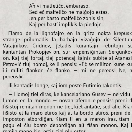
Aĥ vi malfeliĉo, embaraso,
Sed eĉ malfeliĉo ne malĝojo estas,
Jen per basto malfeliĉo zonis sin,
Kaj per bast' implikis la piedojn...
Flamo de la lignofajro en la griza nokta krepus
strange prilumadis la barbajn vizaĝojn de Silentul
Vataĵnikov, Gridnev, ĵetadis kurantajn rebrilojn s
kantantan Prokopjev-on, sur enpensiĝintan Sergunko
on. Kaj tiaj fortaj, tiaj potencaj ŝajnis subite al Atanaz
Petroviĉ tiuj homoj, ke li pensis: «Eĉ se militon kune k
ili militi flankon ĉe flanko — mi ne pereos! Ne, 
pereos!»
Ili kantadis longe, kaj iom poste Eŭtimio rakontis:
— Homoj tiel diras, ke kancelariano Gusev — ne vidu 
lumon en la mondo — novan aferon elpensis: preni 
fiŝistoj remilan monon ne tiel, kiel antaŭe, sed alie. Ki
fiŝisto el la maro eliros kaj al la bordo aliros, preni de 
imposton albordiĝan. Kiam li en la maron iras, tiam 
pagu el ĉiu boato debordiĝan aŭ fiŝan monon. Kaj 
remila mono kiel estis, tiel plu estos...