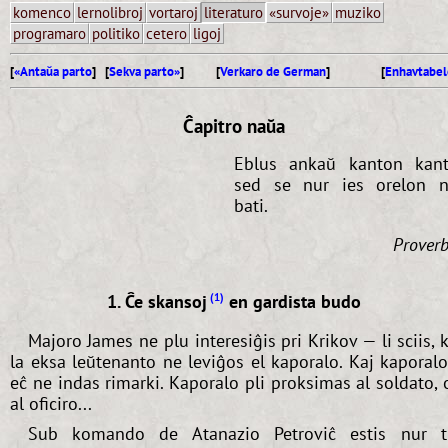
komenco
lernolibroj
vortaroj
literaturo
«survoje»
muziko
programaro
politiko
cetero
ligoj
[
«Antaŭa parto
] [
Sekva parto»
]
[
Verkaro de German
]
[
Enhavtabel
Ĉapitro naŭa
Eblus ankaŭ kanton kant
sed se nur ies orelon 
bati.
Prover
1. Ĉe skansoj
en gardista budo
1
Majoro James ne plu interesiĝis pri Krikov — li sciis, 
la eksa leŭtenanto ne leviĝos el kaporalo. Kaj kaporal
eĉ ne indas rimarki. Kaporalo pli proksimas al soldato, 
al oficiro...
Sub komando de Atanazio Petroviĉ estis nur t