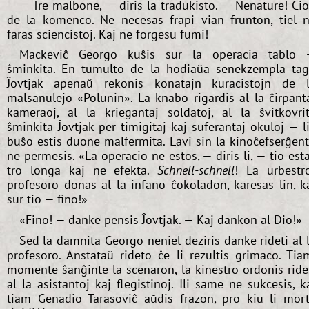
— Tre malbone, — diris la tradukisto. — Nenature! Ĉi
de la komenco. Ne necesas frapi vian frunton, tiel 
faras sciencistoj. Kaj ne forgesu fumi!
Mackeviĉ Georgo kuŝis sur la operacia tablo
ŝminkita. En tumulto de la hodiaŭa senekzempla ta
Ĵovtjak apenaŭ rekonis konatajn kuracistojn de 
malsanulejo «Polunin». La knabo rigardis al la ĉirpant
kameraoj, al la kriegantaj soldatoj, al la ŝvitkovri
ŝminkita Ĵovtjak per timigitaj kaj suferantaj okuloj — l
buŝo estis duone malfermita. Lavi sin la kinoĉefserĝen
ne permesis. «La operacio ne estos, — diris li, — tio est
tro longa kaj ne efekta.
Schnell-schnell
! La urbestr
profesoro donas al la infano ĉokoladon, karesas lin, k
sur tio — fino!»
«Fino! — danke pensis Ĵovtjak. — Kaj dankon al Dio!»
Sed la damnita Georgo neniel deziris danke rideti al 
profesoro. Anstataŭ rideto ĉe li rezultis grimaco. Tia
momente ŝanĝinte la scenaron, la kinestro ordonis ride
al la asistantoj kaj flegistinoj. Ili same ne sukcesis, k
tiam Genadio Tarasoviĉ aŭdis frazon, pro kiu li mor