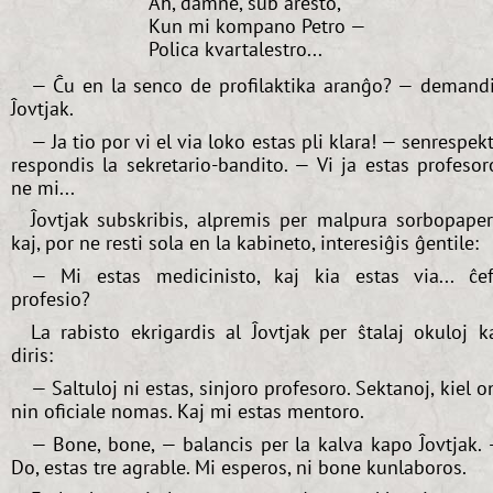
Aĥ, damne, sub aresto,
Kun mi kompano Petro —
Polica kvartalestro...
— Ĉu en la senco de profilaktika aranĝo? — demand
Ĵovtjak.
— Ja tio por vi el via loko estas pli klara! — senrespek
respondis la sekretario-bandito. — Vi ja estas profesor
ne mi...
Ĵovtjak subskribis, alpremis per malpura sorbopape
kaj, por ne resti sola en la kabineto, interesiĝis ĝentile:
— Mi estas medicinisto, kaj kia estas via... ĉe
profesio?
La rabisto ekrigardis al Ĵovtjak per ŝtalaj okuloj k
diris:
— Saltuloj ni estas, sinjoro profesoro. Sektanoj, kiel o
nin oficiale nomas. Kaj mi estas mentoro.
— Bone, bone, — balancis per la kalva kapo Ĵovtjak.
Do, estas tre agrable. Mi esperos, ni bone kunlaboros.