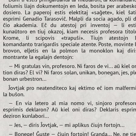
foliumis liajn dokumentojn en leda, bosita per arabesk
dosiero. La paperoj estis elektitaj «saĝete», kiel ŝat
esprimi Genadio Tarasoviĉ. Malpli da socia agado, pli 
ĉio akademia. Eĉ du atestoj pri inventoj — li est
kunaŭtoro en tiuj okazoj, kiam necesis profesora titol
Krome, li scipovis «trapuŝi». Tiujn atestojn 
komandanto trarigardis speciale atente. Poste, movinte 
brovon, elĵetis en la polmon la monoklon kaj diri
montrante la egalajn dentojn:
— Mi gratulas vin, profesoro. Ni faros de vi... aŭ kiel o
tion diras? El vi? Ni faros solan, unikan, bonegan, jes, pl
bonan urbestron...
Ĵovtjak pro neatenditeco kaj ektimo eĉ iom malferm
la buŝon.
— En via letero al mia nomo vi, sinjoro profesor
esprimis deklaron? Aŭ kiel oni diras? Deklaris espri
deziron kunlabori...
— Jes, — diris Ĵovtjak, — mi aplikus ĉiujn fortojn...
— Bonege! Ĝuste — ĉiujn fortojn! Granda... Ne, ne tie