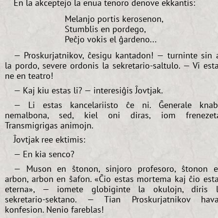
En la akceptejo la enua tenoro denove ekkantis:
Melanjo portis kerosenon,
Stumblis en pordego,
Peĉjo vokis el ĝardeno...
— Proskurjatnikov, ĉesigu kantadon! — turninte sin 
la pordo, severe ordonis la sekretario-saltulo. — Vi est
ne en teatro!
— Kaj kiu estas li? — interesiĝis Ĵovtjak.
— Li estas kancelariisto ĉe ni. Ĝenerale kna
nemalbona, sed, kiel oni diras, iom frenezet
Transmigrigas animojn.
Ĵovtjak ree ektimis:
— En kia senco?
— Muson en ŝtonon, sinjoro profesoro, ŝtonon 
arbon, arbon en ŝafon. «Ĉio estas mortema kaj ĉio est
eterna», — iomete globiginte la okulojn, diris 
sekretario-sektano. — Tian Proskurjatnikov hav
konfesion. Nenio fareblas!