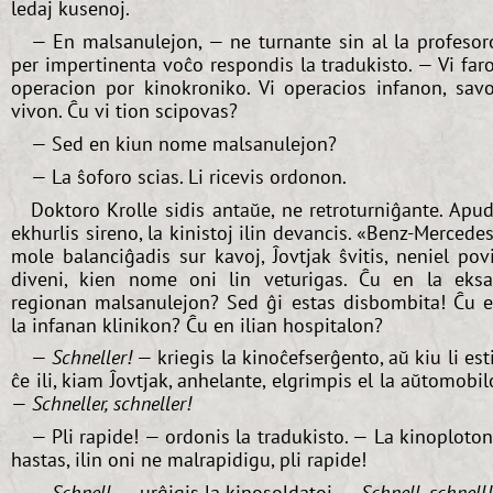
ledaj kusenoj.
— En malsanulejon, — ne turnante sin al la profesor
per impertinenta voĉo respondis la tradukisto. — Vi far
operacion por kinokroniko. Vi operacios infanon, sav
vivon. Ĉu vi tion scipovas?
— Sed en kiun nome malsanulejon?
— La ŝoforo scias. Li ricevis ordonon.
Doktoro Krolle sidis antaŭe, ne retroturniĝante. Apu
ekhurlis sireno, la kinistoj ilin devancis. «Benz-Mercede
mole balanciĝadis sur kavoj, Ĵovtjak ŝvitis, neniel pov
diveni, kien nome oni lin veturigas. Ĉu en la eks
regionan malsanulejon? Sed ĝi estas disbombita! Ĉu 
la infanan klinikon? Ĉu en ilian hospitalon?
—
Schneller!
— kriegis la kinoĉefserĝento, aŭ kiu li est
ĉe ili, kiam Ĵovtjak, anhelante, elgrimpis el la aŭtomobil
—
Schneller, schneller!
— Pli rapide! — ordonis la tradukisto. — La kinoploto
hastas, ilin oni ne malrapidigu, pli rapide!
—
Schnell
, — urĝigis la kinosoldatoj. —
Schnell, schnell!