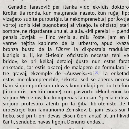
Genadio Tarasoviĉ per flanka vido ekvidis doktor
Krolle: lia ronda, kun malgranda nazeto, kun ruĝaj lip
vizaĝeto subite purpuriĝis, la nekompreneblaj por Ĵovtj
vortoj sonis kiel pugnobatoj al vizaĝo, la oficistoj star
sombre, ne rigardante unu al la alia. «Mi pereis! — plen
pensis Ĵovtjak. — Fino venis al mi!» Poste, jam en 
varme hejtita kabineto de la urbestro, apud kvaz
bronza busto de la
Führer
, la dikpostaĵa tradukis
klarigis al li, ke ĉi-tieajn oficistojn necesas teni «
brido», ke pri kelkaj detaloj ĝuste nun estas fara
enketado, ĉar estis okazoj de malapero de formularoj
tre gravaj, ekzemple de «Ausweis»-oj
. La enketa
2
estas, memkompreneble, sekreta, sed se aperos neces
tiam sinjoro profesoro devas komunikiĝi per tiu telefo
(li montris, per kiu nome) kun pasvorto «Munĥeno» k
sinjoro Wentzlow, kiu komprenas la rusan. Speciale dev
sinjoro profesoro atenti pri la ĝiba librotenisto de 
urbestrejo kun familinomo Zemskov. Li jam estas sur 
hoko, sed pri li oni devas ekscii ĉion, antaŭ ol lin likvid
ĉar li, sendube, havas ligojn. Denunci endas...