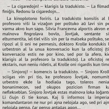
— La cigaredojn! — klarigis la tradukisto. — La filma
finiĝis. Redonu la cigaredojn...
La kinoplotono foriris. La tradukisto konsilis al 
profesoro viŝi la vizaĝon per poŝtuko aŭ lavi sin p
varma akvo kun sapo. Silvia Francevna alportis akvon 
malnova fingrolava bovlo, Ĵovtjak, sentante s
elturmentita, iel-tiel viŝis sin per la malseka poŝtuko, s
ripozi al li oni ne permesis, doktoro Krolle kondukis 
urbestron al la unua konversacio kun la oficistoj (t
konversacio estis ne por kino, sed por la afero, ki
klarigis al la profesoro la tradukisto). La oficistoj r
ekstaris, nun neniu ridetis, al Krolle oni rigardis kun tim
— Sinjoroj! — komencis la tradukisto. — Sinjoro Krol
sciigas vin pri tio, ke profesoro Ĵovtjak, nomumi
urbestro ekde la hodiaŭa tago, toleros neni
bonanimecon, sed okupos pozicion firman ka
neflekseblan. Sinjoro Ĵovtjak estas malnova loka loĝant
Li ĉiujn ĉi tie konas. Kaj li informos la imperi
komandantaron ne nur pri ajna nelojala ago, sed pri aj
nelojala penso, ĉar penso antaŭas agon...