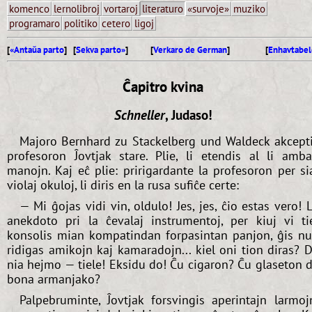
komenco
lernolibroj
vortaroj
literaturo
«survoje»
muziko
programaro
politiko
cetero
ligoj
[
«Antaŭa parto
] [
Sekva parto»
]
[
Verkaro de German
]
[
Enhavtabel
Ĉapitro kvina
Schneller
, Judaso!
Majoro Bernhard zu Stackelberg und Waldeck akcept
profesoron Ĵovtjak stare. Plie, li etendis al li amb
manojn. Kaj eĉ plie: pririgardante la profesoron per si
violaj okuloj, li diris en la rusa sufiĉe certe:
— Mi ĝojas vidi vin, oldulo! Jes, jes, ĉio estas vero! 
anekdoto pri la ĉevalaj instrumentoj, per kiuj vi ti
konsolis mian kompatindan forpasintan panjon, ĝis n
ridigas amikojn kaj kamaradojn... kiel oni tion diras? 
nia hejmo — tiele! Eksidu do! Ĉu cigaron? Ĉu glaseton 
bona armanjako?
Palpebruminte, Ĵovtjak forsvingis aperintajn larmoj