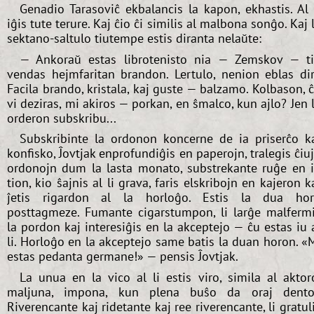
Genadio Tarasoviĉ ekbalancis la kapon, ekhastis. Al 
iĝis tute terure. Kaj ĉio ĉi similis al malbona sonĝo. Kaj 
sektano-saltulo tiutempe estis diranta nelaŭte:
— Ankoraŭ estas librotenisto nia — Zemskov — t
vendas hejmfaritan brandon. Lertulo, nenion eblas dir
Facila brando, kristala, kaj guste — balzamo. Kolbason, 
vi deziras, mi akiros — porkan, en ŝmalco, kun ajlo? Jen 
orderon subskribu...
Subskribinte la ordonon koncerne de ia priserĉo k
konfisko, Ĵovtjak enprofundiĝis en paperojn, tralegis ĉiu
ordonojn dum la lasta monato, substrekante ruĝe en i
tion, kio ŝajnis al li grava, faris elskribojn en kajeron k
ĵetis rigardon al la horloĝo. Estis la dua ho
posttagmeze. Fumante cigarstumpon, li larĝe malferm
la pordon kaj interesiĝis en la akceptejo — ĉu estas iu 
li. Horloĝo en la akceptejo same batis la duan horon. «
estas pedanta germane!» — pensis Ĵovtjak.
La unua en la vico al li estis viro, simila al aktor
maljuna, impona, kun plena buŝo da oraj dento
Riverencante kaj ridetante kaj ree riverencante, li gratul