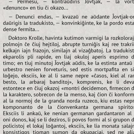
— Permesu, — kontraŭdiris Ĵovtjak, — la vor
«denunco» en tiu ĉi okazo...
— Denunci endas, — kvazaŭ ne aŭdante Ĵovtjak-o
daŭrigis la tradukisto, — konvinkiĝinte, ke la pordo est
dense fermita...
Doktoro Krolle, havinta kutimon varmigi la rozkolora
polmojn ĉe ĉiuj hejtiloj, abrupte turniĝis kaj ree trakri
kelkajn iajn frazojn, similajn al vizaĝbatoj. La tradukis
ekparolis pli rapide, en liaj okuloj aperis esprimo 
timo; en tiuj minutoj Ĵovtjak aŭdis, ke la estinta antaŭ 
urbestro nenien forveturis, sed estis mortpafita en s
loĝejo, eksciis, ke al li same nepre «ĉasos, kiel al ra
besto, la arbaraj banditoj», komprenis, ke li dev
estontece en ĉiuj okazoj «montri decidemon, firmecon 
la karaktero, sobrecon de la menso, kaj ĉion ĉi konfor
al la normoj de la granda norda ruzeco, kiu estas nep
komponanto de la ĉionvenkanta germana spirito
Eksciis li ankaŭ, ke nenian germanan gardantaron al 
oni donos, kaj se li deziros, li povos formi al si grupon 
policistoj el lokaj loĝantoj, eksciis, ke lia monata salaj
konsistigos tioman sumon da okupaciaj, sed ne ali