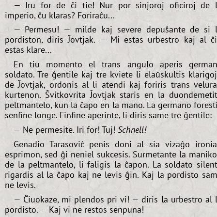
— Iru for de ĉi tie! Nur por sinjoroj oficiroj de 
imperio, ĉu klaras? Foriraĉu...
— Permesu! — milde kaj severe depuŝante de si 
pordiston, diris Ĵovtjak. — Mi estas urbestro kaj al ĉ
estas klare...
En tiu momento el trans angulo aperis germa
soldato. Tre ĝentile kaj tre kviete li elaŭskultis klarigo
de Ĵovtjak, ordonis al li atendi kaj foriris trans velur
kurtenon. Ŝvitkovrita Ĵovtjak staris en la duondemeti
peltmantelo, kun la ĉapo en la mano. La germano forest
senfine longe. Finfine aperinte, li diris same tre ĝentile:
— Ne permesite. Iri for! Tuj!
Schnell!
Genadio Tarasoviĉ penis doni al sia vizaĝo ironi
esprimon, sed ĝi neniel sukcesis. Surmetante la manik
de la peltmantelo, li faligis la ĉapon. La soldato silen
rigardis al la ĉapo kaj ne levis ĝin. Kaj la pordisto sa
ne levis.
— Ĉiuokaze, mi plendos pri vi! — diris la urbestro al 
pordisto. — Kaj vi ne restos senpuna!