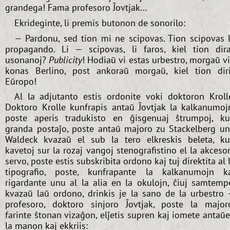
grandega! Fama profesoro Ĵovtjak...
Ekrideginte, li premis butonon de sonorilo:
— Pardonu, sed tion mi ne scipovas. Tion scipovas 
propagando. Li — scipovas, li faros, kiel tion dir
usonanoj?
Publicity
! Hodiaŭ vi estas urbestro, morgaŭ v
konas Berlino, post ankoraŭ morgaŭ, kiel tion dir
Eŭropo!
Al la adjutanto estis ordonite voki doktoron Kroll
Doktoro Krolle kunfrapis antaŭ Ĵovtjak la kalkanumoj
poste aperis tradukisto en ĝisgenuaj ŝtrumpoj, k
granda postaĵo, poste antaŭ majoro zu Stackelberg u
Waldeck kvazaŭ el sub la tero elkreskis beleta, k
kavetoj sur la rozaj vangoj stenografistino el la akceso
servo, poste estis subskribita ordono kaj tuj direktita al 
tipografio, poste, kunfrapante la kalkanumojn k
rigardante unu al la alia en la okulojn, ĉiuj samtemp
kvazaŭ laŭ ordono, drinkis je la sano de la urbestro
profesoro, doktoro sinjoro Ĵovtjak, poste la major
farinte ŝtonan vizaĝon, elĵetis supren kaj iomete antaŭ
la manon kaj ekkriis: