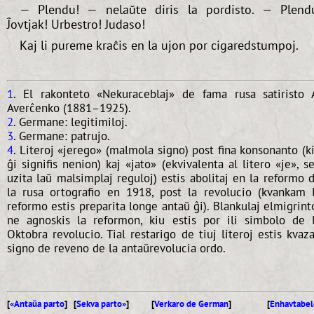
— Plendu! — nelaŭte diris la pordisto. — Plend
Ĵovtjak! Urbestro! Judaso!
Kaj li pureme kraĉis en la ujon por cigaredstumpoj.
1
. El rakonteto «Nekuraceblaj» de fama rusa satiristo 
Averĉenko (1881–1925).
2
. Germane: legitimiloj.
3
. Germane: patrujo.
4
. Literoj «jerego» (malmola signo) post fina konsonanto (k
ĝi signifis nenion) kaj «jato» (ekvivalenta al litero «je», s
uzita laŭ malsimplaj reguloj) estis abolitaj en la reformo 
la rusa ortografio en 1918, post la revolucio (kvankam 
reformo estis preparita longe antaŭ ĝi). Blankulaj elmigrint
ne agnoskis la reformon, kiu estis por ili simbolo de 
Oktobra revolucio. Tial restarigo de tiuj literoj estis kvaz
signo de reveno de la antaŭrevolucia ordo.
[
«Antaŭa parto
] [
Sekva parto»
]
[
Verkaro de German
]
[
Enhavtabel