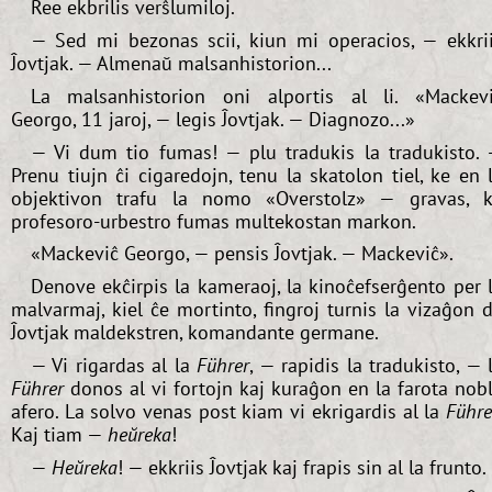
Ree ekbrilis verŝlumiloj.
— Sed mi bezonas scii, kiun mi operacios, — ekkri
Ĵovtjak. — Almenaŭ malsanhistorion...
La malsanhistorion oni alportis al li. «Mackev
Georgo, 11 jaroj, — legis Ĵovtjak. — Diagnozo...»
— Vi dum tio fumas! — plu tradukis la tradukisto.
Prenu tiujn ĉi cigaredojn, tenu la skatolon tiel, ke en 
objektivon trafu la nomo «Overstolz» — gravas, 
profesoro-urbestro fumas multekostan markon.
«Mackeviĉ Georgo, — pensis Ĵovtjak. — Mackeviĉ».
Denove ekĉirpis la kameraoj, la kinoĉefserĝento per 
malvarmaj, kiel ĉe mortinto, fingroj turnis la vizaĝon 
Ĵovtjak maldekstren, komandante germane.
— Vi rigardas al la
Führer
, — rapidis la tradukisto, — 
Führer
donos al vi fortojn kaj kuraĝon en la farota nob
afero. La solvo venas post kiam vi ekrigardis al la
Führe
Kaj tiam —
heŭreka
!
—
Heŭreka
! — ekkriis Ĵovtjak kaj frapis sin al la frunto.