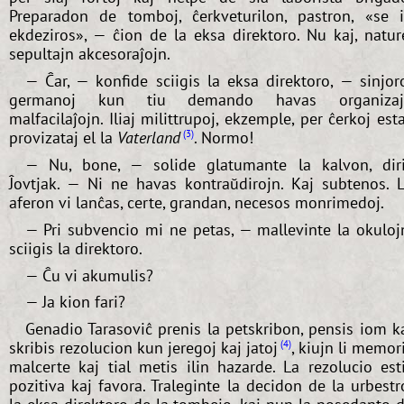
Preparadon de tomboj, ĉerkveturilon, pastron, «se 
ekdeziros», — ĉion de la eksa direktoro. Nu kaj, natur
sepultajn akcesoraĵojn.
— Ĉar, — konfide sciigis la eksa direktoro, — sinjor
germanoj kun tiu demando havas organizaj
malfacilaĵojn. Iliaj milittrupoj, ekzemple, per ĉerkoj est
provizataj el la
Vaterland
. Normo!
3
— Nu, bone, — solide glatumante la kalvon, dir
Ĵovtjak. — Ni ne havas kontraŭdirojn. Kaj subtenos. 
aferon vi lanĉas, certe, grandan, necesos monrimedoj.
— Pri subvencio mi ne petas, — mallevinte la okuloj
sciigis la direktoro.
— Ĉu vi akumulis?
— Ja kion fari?
Genadio Tarasoviĉ prenis la petskribon, pensis iom k
skribis rezolucion kun jeregoj kaj jatoj
, kiujn li memor
4
malcerte kaj tial metis ilin hazarde. La rezolucio est
pozitiva kaj favora. Traleginte la decidon de la urbestr