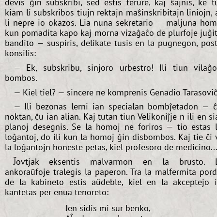
devis ĝin subskribi, sed estis terure, kaj ŝajnis, ke t
kiam li subskribos tiujn rektajn maŝinskribitajn liniojn, 
li nepre io okazos. Lia nuna sekretario — maljuna ho
kun pomadita kapo kaj morna vizaĝaĉo de plurfoje juĝi
bandito — suspiris, delikate tusis en la pugnegon, pos
konsilis:
— Ek, subskribu, sinjoro urbestro! Ili tiun vilaĝ
bombos.
— Kiel tiel? — sincere ne komprenis Genadio Tarasoviĉ
— Ili bezonas lerni ian specialan bombĵetadon — 
noktan, ĉu ian alian. Kaj tutan tiun Velikoniĵje-n ili en si
planoj desegnis. Se la homoj ne foriros — tio estas 
loĝantoj, do ili kun la homoj ĝin disbombos. Kaj tie ĉi 
la loĝantojn honeste petas, kiel profesoro de medicino..
Ĵovtjak eksentis malvarmon en la brusto. L
ankoraŭfoje tralegis la paperon. Tra la malfermita por
de la kabineto estis aŭdeble, kiel en la akceptejo 
kantetas per enua tenoreto:
Jen sidis mi sur benko,