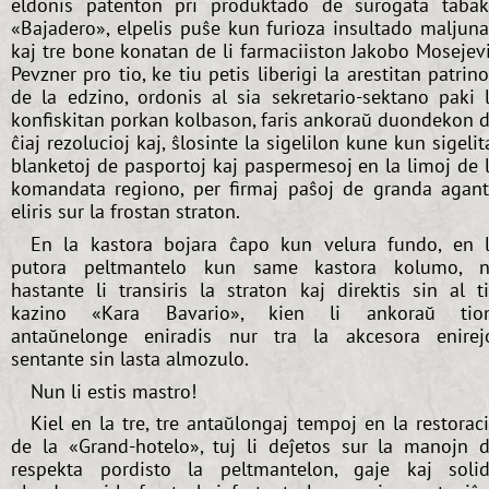
eldonis patenton pri produktado de surogata taba
«Bajadero», elpelis puŝe kun furioza insultado maljun
kaj tre bone konatan de li farmaciiston Jakobo Mosejev
Pevzner pro tio, ke tiu petis liberigi la arestitan patrin
de la edzino, ordonis al sia sekretario-sektano paki 
konfiskitan porkan kolbason, faris ankoraŭ duondekon 
ĉiaj rezolucioj kaj, ŝlosinte la sigelilon kune kun sigelit
blanketoj de pasportoj kaj paspermesoj en la limoj de 
komandata regiono, per firmaj paŝoj de granda agan
eliris sur la frostan straton.
En la kastora bojara ĉapo kun velura fundo, en 
putora peltmantelo kun same kastora kolumo, 
hastante li transiris la straton kaj direktis sin al t
kazino «Kara Bavario», kien li ankoraŭ tio
antaŭnelonge eniradis nur tra la akcesora enirej
sentante sin lasta almozulo.
Nun li estis mastro!
Kiel en la tre, tre antaŭlongaj tempoj en la restorac
de la «Grand-hotelo», tuj li deĵetos sur la manojn 
respekta pordisto la peltmantelon, gaje kaj soli