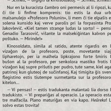
Nur en la kuracista ĉambro oni permesis al li ripozi, k
ĉi tie li finfine komprenis: tio estis la dua ur
malsanulejo «Profesoro Polunin», li mem ĉi tie elpaŝis 
solena kunsido kaj verve parolis pri la forpasinta Pr
Jakovleviĉ. «Kiel tamen strange ludas la sorto! — pens
Genadio Tarasoviĉ, viŝante la malsekiĝintan kalvon p
poŝtuko. — Mirinde!»
Kinosoldato, simila al ratido, atente rigardis en 
vizaĝon de la profesoro, poste, movetante sia
lipharetojn, per ia malhela lipkrajono forte ŝmiris 
buŝon al la profesoro, per senkolora mastiko frotis 
vizaĝon kaj supre priŝutis per pudro, tute same, kiel ag
patrinoj kun gluteoj de suĉinfanoj. Kaj timigita ĝis sve
flegistino estis tiutempe surmetanta sur la profesor
kitelon...
— Vi pensas! — estis tradukanta malantaŭ lia dorso 
tradukisto. — Vi prepariĝas al operacio. La operacio est
tre malfacila. Plano maturiĝas en via kapo.
Heŭreka
! 
solvo estas trovita!