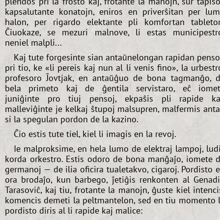
plendos pri la frosto kaj, frotante la manojn, sur tapiŝo
kapsalutante konatojn, eniros en priverŝitan per lu
halon, per rigardo elektante pli komfortan tableto
Ĉiuokaze, se mezuri malnove, li estas municipestr
neniel malpli...
Kaj tute forgesinte sian antaŭnelongan rapidan pens
pri tio, ke «li pereis kaj nun al li venis fino», la urbestr
profesoro Ĵovtjak, en antaŭĝuo de bona tagmanĝo, 
bela primeto kaj de ĝentila servistaro, eĉ iome
juniĝinte pro tiuj pensoj, ekpaŝis pli rapide ka
malleviĝinte je kelkaj ŝtupoj malsupren, malfermis ant
si la spegulan pordon de la kazino.
Ĉio estis tute tiel, kiel li imagis en la revoj.
Ie malproksime, en hela lumo de elektraj lampoj, lud
korda orkestro. Estis odoro de bona manĝaĵo, iomete 
germanoj — de ilia oficira tualetakvo, cigaroj. Pordisto 
ora brodaĵo, kun barbego, ĵetiĝis renkonten al Genad
Tarasoviĉ, kaj tiu, frotante la manojn, ĝuste kiel intenci
komencis demeti la peltmantelon, sed en tiu momento 
pordisto diris al li rapide kaj malice: