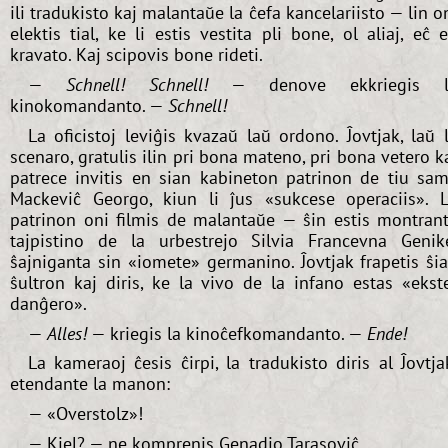
ili tradukisto kaj malantaŭe la ĉefa kancelariisto — lin o
elektis tial, ke li estis vestita pli bone, ol aliaj, eĉ 
kravato. Kaj scipovis bone rideti.
—
Schnell! Schnell!
— denove ekkriegis l
kinokomandanto. —
Schnell!
La oficistoj leviĝis kvazaŭ laŭ ordono. Ĵovtjak, laŭ 
scenaro, gratulis ilin pri bona mateno, pri bona vetero k
patrece invitis en sian kabineton patrinon de tiu sa
Mackeviĉ Georgo, kiun li ĵus «sukcese operaciis». 
patrinon oni filmis de malantaŭe — ŝin estis montran
tajpistino de la urbestrejo Silvia Francevna Genik
ŝajniganta sin «iomete» germanino. Ĵovtjak frapetis ŝi
ŝultron kaj diris, ke la vivo de la infano estas «ekst
danĝero».
—
Alles!
— kriegis la kinoĉefkomandanto. —
Ende!
La kameraoj ĉesis ĉirpi, la tradukisto diris al Ĵovtja
etendante la manon:
— «Overstolz»!
— Kiel? — ne komprenis Genadio Tarasoviĉ.