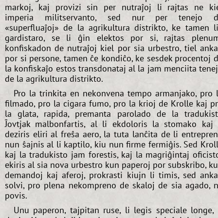
markoj, kaj provizi sin per nutraĵoj li rajtas ne ki
imperia militservanto, sed nur per tenejo d
«superfluaĵoj» de la agrikultura distrikto, ke tamen l
gardistaro, se li ĝin elektos por si, rajtas plenu
konfiskadon de nutraĵoj kiel por sia urbestro, tiel ank
por si persone, tamen ĉe kondiĉo, ke sesdek procentoj 
la konfiskaĵo estos transdonataj al la jam menciita tene
de la agrikultura distrikto.
Pro la trinkita en nekonvena tempo armanjako, pro 
filmado, pro la cigara fumo, pro la krioj de Krolle kaj p
la glata, rapida, premanta parolado de la tradukis
Ĵovtjak malbonfartis, al li ekdoloris la stomako kaj 
deziris eliri al freŝa aero, la tuta lanĉita de li entrepre
nun ŝajnis al li kaptilo, kiu nun firme fermiĝis. Sed Krol
kaj la tradukisto jam forestis, kaj la magriĝintaj oficist
ekiris al sia nova urbestro kun paperoj por subskribo, k
demandoj kaj aferoj, prokrasti kiujn li timis, sed ank
solvi, pro plena nekompreno de skaloj de sia agado, 
povis.
Unu paperon, tajpitan ruse, li legis speciale longe, 