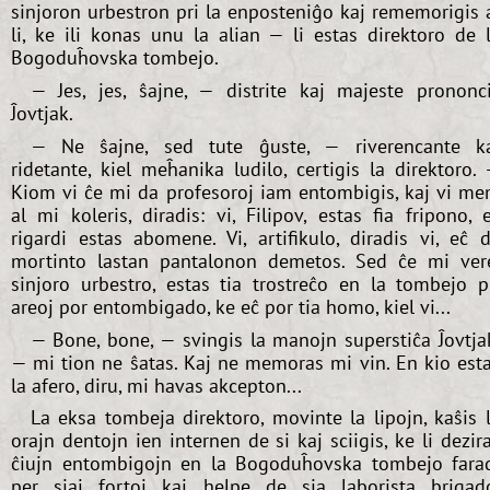
sinjoron urbestron pri la enposteniĝo kaj rememorigis 
li, ke ili konas unu la alian — li estas direktoro de 
Bogoduĥovska tombejo.
— Jes, jes, ŝajne, — distrite kaj majeste prononc
Ĵovtjak.
— Ne ŝajne, sed tute ĝuste, — riverencante k
ridetante, kiel meĥanika ludilo, certigis la direktoro.
Kiom vi ĉe mi da profesoroj iam entombigis, kaj vi m
al mi koleris, diradis: vi, Filipov, estas fia fripono, 
rigardi estas abomene. Vi, artifikulo, diradis vi, eĉ 
mortinto lastan pantalonon demetos. Sed ĉe mi ver
sinjoro urbestro, estas tia trostreĉo en la tombejo p
areoj por entombigado, ke eĉ por tia homo, kiel vi...
— Bone, bone, — svingis la manojn superstiĉa Ĵovtja
— mi tion ne ŝatas. Kaj ne memoras mi vin. En kio est
la afero, diru, mi havas akcepton...
La eksa tombeja direktoro, movinte la lipojn, kaŝis 
orajn dentojn ien internen de si kaj sciigis, ke li dezir
ĉiujn entombigojn en la Bogoduĥovska tombejo fara
per siaj fortoj kaj helpe de sia laborista brigad