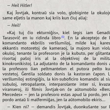
—
Heil Hitler!
Kaj Ĵovtjak, kontraŭ sia volo, globiginte la okuloj
same elĵetis la manon kaj kriis kun ĉiuj aliaj:
—
Heil!
«Kaj tuj ĉio ekturniĝis», kiel legis iam Genad
Tarasoviĉ en iu ridinda libro
. En la akceptejo de 
1
komandanto ekbrilis verŝlumiloj, milde kaj kare
ekkantis motoretoj de kameraoj, la majoro kun viol
okuloj, tenante la profesoron je la kubuto, per glitanta
risortaj paŝoj iris al la objektivoj de la milit
kinokronikistoj. La adjutanto de la komandanto donis 
la profesoro lian peltmantelon el putora pelto k
vostetoj. Ĝentila soldato donis la kastoran ĉapon. 
verŝlumiloj estingiĝis, la kin-suboficiro komandis al si
subuloj, retropaŝante, interparolante inter si, kvaz
viranseroj, ili filmis Ĵovtjak-on ĉe aŭtomobilo «Ben
Mercedes» — jen la profesoro estas apud la pordo, jen 
pordo antaŭ li malfermiĝas, jen la aŭtomobilo ekiris...
— Kien ni? — demandis Ĵovtjak, duonkuŝante sur 