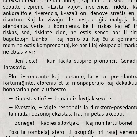
la eksa direktoro de la tombejo, kaj nun la posedanto 
sepultentrepreno «Lasta vojo», riverencis, ridetis k
ankoraŭfoje riverencis, kvazaŭ oni denove streĉis en 
risorton. Kaj la vizaĝo de Ĵovtjak iĝis malgaja k
atendanta. Certe, li komprenis, ke li riskas kaj eĉ t
riskas, sed, riskinte ĉion, ne estis senco por li ti
bagatelojn. Danko — kaj nenio pli. Kaj ĉu la german
mem ne estis komprenantaj, ke per iliaj okupaciaj mark
ne eblas vivi?
— Jen tiele! — kun facila suspiro prononcis Genad
Tarasoviĉ.
Plu riverencante kaj ridetante, la «nun posedanto
forturniĝinte, elprenis el la monpaperujo kaj dekalkul
honorarion por la urbestro.
— Kio estas tio? — demandis Ĵovtjak severe.
— Kvestaĵo, — vigle respondis la direktoro-posedant
— Ja multaj bezonoj ekzistas. Tial mi petas akcepti.
— Bonege! — kapjesis Ĵovtjak. — Kaj nun fartu bone!
Post la tombejaj aferoj li okupiĝis pri rataj veneno