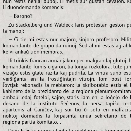
nun restis neniaj duboj. Li metis sur ĝustan ĉevalon. K
li duondemande komencis:
— Barono?
Zu Stackelberg und Waldeck faris protestan geston p
la manoj:
— Ĉi tie mi estas nur majoro, sinjoro profesoro. Mili
komandanto de grupo da ruinoj. Sed al mi estas agrabl
ke vi ankaŭ tion memoras.
Ili trinkis francan armanjakon per malgrandaj glutoj. 
komandanto fumis cigaron, lia longa rozkolora, tute ju
vizaĝo estis glate razita kaj pudrita. La vintra suno est
verŝiĝanta en la frostiĝintajn vitrojn. Iom post i
Ĵovtjak rekonadis la meblaron: la skribotablo estis el 
kabineto de la prezidanto de la regiona plenumkomitat
ambaŭ ledaj foteloj, ŝajne, staris iam en la loĝejo de 
dekano de la instituto Seĉenov, la persa tapiŝo cer
apartenis al Ganiĉev, kaj sur tiu ĉi sofo en malfacil
noktoj dormadis la forpasinta unua sekretario de 
regiona partia komitato...
Dum li estis pririgardanta la meblaron, la komandan