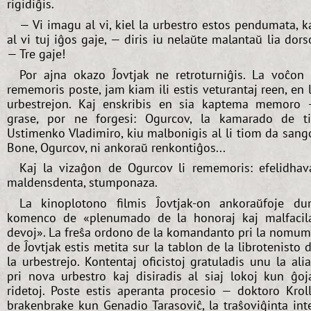
rigidiĝis.
— Vi imagu al vi, kiel la urbestro estos pendumata, k
al vi tuj iĝos gaje, — diris iu nelaŭte malantaŭ lia dors
— Tre gaje!
Por ajna okazo Ĵovtjak ne retroturniĝis. La voĉon 
rememoris poste, jam kiam ili estis veturantaj reen, en 
urbestrejon. Kaj enskribis en sia kaptema memoro
grase, por ne forgesi: Ogurcov, la kamarado de t
Ustimenko Vladimiro, kiu malbonigis al li tiom da sang
Bone, Ogurcov, ni ankoraŭ renkontiĝos...
Kaj la vizaĝon de Ogurcov li rememoris: efelidhav
maldensdenta, stumponaza.
La kinoplotono filmis Ĵovtjak-on ankoraŭfoje d
komenco de «plenumado de la honoraj kaj malfacil
devoj». La freŝa ordono de la komandanto pri la nomu
de Ĵovtjak estis metita sur la tablon de la librotenisto 
la urbestrejo. Kontentaj oficistoj gratuladis unu la ali
pri nova urbestro kaj disiradis al siaj lokoj kun ĝoj
ridetoj. Poste estis aperanta procesio — doktoro Krol
brakenbrake kun Genadio Tarasoviĉ, la traŝoviĝinta int