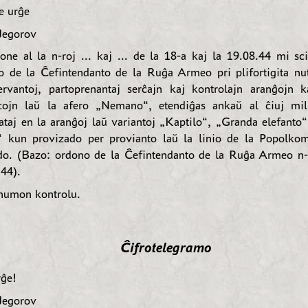
e urĝe
Jegorov
one al la n-roj ... kaj ... de la 18-a kaj la 19.08.44 mi sci
o de la Ĉefintendanto de la Ruĝa Armeo pri plifortigita nu
servantoj, partoprenantaj serĉajn kaj kontrolajn aranĝojn 
cojn laŭ la afero „Nemano“, etendiĝas ankaŭ al ĉiuj mili
taj en la aranĝoj laŭ variantoj „Kaptilo“, „Granda elefanto“
“ kun provizado per provianto laŭ la linio de la Popolkom
do. (Bazo: ordono de la Ĉefintendanto de la Ruĝa Armeo n-r
.44).
numon kontrolu.
Ĉifrotelegramo
ĝe!
Jegorov