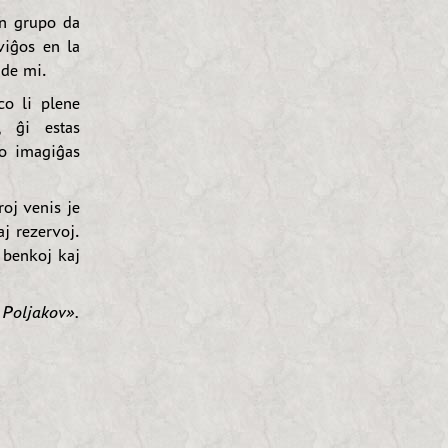
un grupo da
viĝos en la
 de mi.
co li plene
, ĝi estas
to imagiĝas
oj venis je
j rezervoj.
, benkoj kaj
Poljakov».