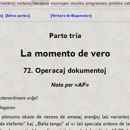
rnolibroj
vortaroj
literaturo
«survoje»
muziko
programaro
politiko
cet
o
] [
Sekva parto»
]
[
Verkaro de Bogomolov
]
Parto tria
La momento de vero
72. Operacaj dokumentoj
Noto per «AF»
sterordinare urĝe!
Jegorov
 plenumo okaze de neceso de amasaj aranĝoj laŭ variantoj
a elefanto“ kaj „Balta tango“ al vi laŭ speciala ordono de la