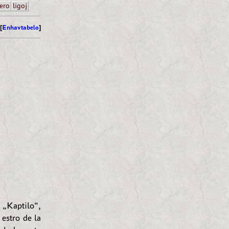
ero
ligoj
[
Enhavtabelo
]
 „Kaptilo“,
 estro de la