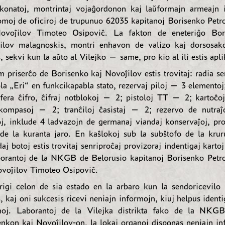
konatoj, montrintaj vojaĝordonon kaj laŭformajn armeajn i
omoj de oficiroj de trupunuo 62035 kapitanoj Borisenko Petr
ovoĵilov Timoteo Osipoviĉ. La fakton de eneteriĝo Bor
ilov malagnoskis, montri enhavon de valizo kaj dorsosako
s, sekvi kun la aŭto al Vilejko — same, pro kio al ili estis apli
 priserĉo de Borisenko kaj Novoĵilov estis trovitaj: radia se
la „Eri“ en funkcikapabla stato, rezervaj piloj — 3 elementoj
ifera ĉifro, ĉifraj notblokoj — 2; pistoloj TT — 2; kartoĉo
kompasoj — 2; tranĉiloj ĉasistaj — 2; rezervo de nutraĵ
oj, inklude 4 ladvazojn de germanaj viandaj konservaĵoj, pro
 de la kuranta jaro. En kaŝlokoj sub la subŝtofo de la kru
aj botoj estis trovitaj senriproĉaj provizoraj indentigaj kart
borantoj de la NKGB de Belorusio kapitanoj Borisenko Petr
ovoĵilov Timoteo Osipoviĉ.
rigi celon de sia estado en la arbaro kun la sendoricevilo l
s, kaj oni sukcesis ricevi neniajn informojn, kiuj helpus identi
noj. Laborantoj de la Vilejka distrikta fako de la NKG
enkon kaj Novoĵilov-on, la lokaj organoj disponas neniajn in