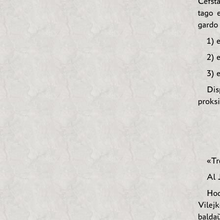
Ĉefsta
tago 
gardo
1) 
2) 
3) 
Dis
proks
«Tr
Al 
Hod
Vilejk
baldaŭ