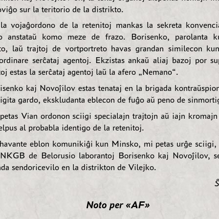
roviĝo sur la teritorio de la distrikto.
la vojaĝordono de la retenitoj mankas la sekreta konvenc
o anstataŭ komo meze de frazo. Borisenko, parolanta k
to, laŭ trajtoj de vortportreto havas grandan similecon ku
ordinare serĉataj agentoj. Ekzistas ankaŭ aliaj bazoj por su
toj estas la serĉataj agentoj laŭ la afero „Nemano“.
isenko kaj Novoĵilov estas tenataj en la brigada kontraŭspio
tigita gardo, ekskludanta eblecon de fuĝo aŭ peno de sinmorti
petas Vian ordonon sciigi specialajn trajtojn aŭ iajn kromajn
elpus al probabla identigo de la retenitoj.
havante eblon komunikiĝi kun Minsko, mi petas urĝe sciigi, 
 NKGB de Belorusio laborantoj Borisenko kaj Novoĵilov, s
da sendoricevilo en la distrikton de Vilejko.
Ŝ
Noto per «AF»