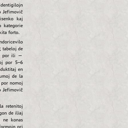
dentigilojn
o Jefimoviĉ
isenko kaj
 kategorie
kita forto.
ndoricevilo
; tabeloj de
j por ili —
oj por 5–6
duktitaj en
rumoj de la
oj por nomoj
o Jefimoviĉ
a retenitoj
gon de iliaj
B ne konas
formojn pri