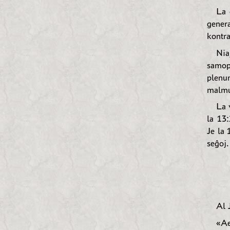
La 
genera
kontra
Nia
samop
plenu
malmu
La 
la 13:
Je la 
seĝoj.
Al 
«Ae