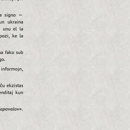
ia signo —
un ukraina
n unu el la
pozi, ke la
na fako sub
go.
 informojn,
ĉu ekzistas
enditaj kun
apovalov».