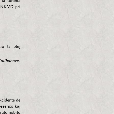
e la kuranta
a NKVD pri
io la plej
olibanov».
kcidente de
oseanco kaj
a aŭtomobilo