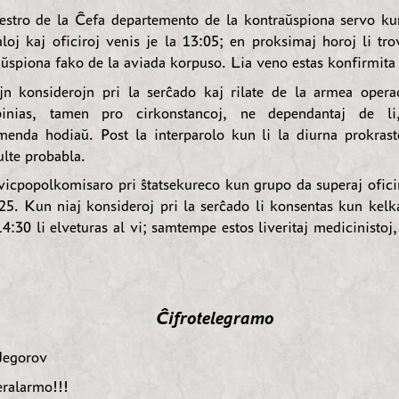
estro de la Ĉefa departemento de la kontraŭspiona servo k
loj kaj oficiroj venis je la 13:05; en proksimaj horoj li tro
ŭspiona fako de la aviada korpuso. Lia veno estas konfirmita
jn konsiderojn pri la serĉado kaj rilate de la armea opera
inias, tamen pro cirkonstancoj, ne dependantaj de li
menda hodiaŭ. Post la interparolo kun li la diurna prokras
lte probabla.
vicpopolkomisaro pri ŝtatsekureco kun grupo da superaj oficir
25. Kun niaj konsideroj pri la serĉado li konsentas kun kelka
14:30 li elveturas al vi; samtempe estos liveritaj medicinistoj
Ĉifrotelegramo
Jegorov
ralarmo!!!