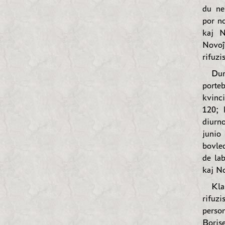
du ne
por n
kaj N
Novoĵ
rifuzi
Dum
porteb
kvinc
120; 
diurn
junio
bovled
de la
kaj N
Kla
rifuzi
perso
Boris