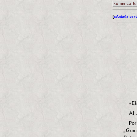
komenco
le
[
«Antaŭa part
«Ek
Al 
Por
„Grand