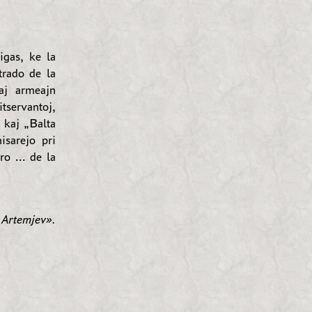
igas, ke la
trado de la
kaj armeajn
tservantoj,
 kaj „Balta
isarejo pri
o ... de la
Artemjev».