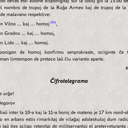
bo devas esti aldone disponigitaj sur la lokoj ĝis la 15:00 d
el nombro de trupoj de la Ruĝa Armeo kaj de trupoj de l
 de malavano respektive:
59
en Vilno ... kaj ... homoj
,
en Grodno ... kaj ... homoj,
en Lido ... kaj ... homoj.
ponigon de homoj konfirmu senprokraste, sciiginte ĉe t
iman limtempon de preteco laŭ ĉiu varianto aparte.
K
Ĉifrotelegramo
e urĝe!
Jegorov
iaŭ inter la 10-a kaj la 11-a horoj de mateno je 17 km nord-o
o en arbaro estis rimarkitaj de vilaĝaj adoleskuloj dum radi
 laŭ ties sciigo retenitaj de militservantoj el preterveturant