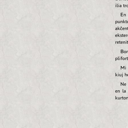
ilia t
En 
punkt
akĉen
ekster
reteni
Bor
plifor
Mi 
kiuj h
Ne 
en la
kurton